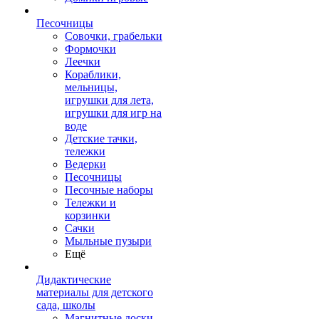
Песочницы
Совочки, грабельки
Формочки
Леечки
Кораблики,
мельницы,
игрушки для лета,
игрушки для игр на
воде
Детские тачки,
тележки
Ведерки
Песочницы
Песочные наборы
Тележки и
корзинки
Сачки
Мыльные пузыри
Ещё
Дидактические
материалы для детского
сада, школы
Магнитные доски,