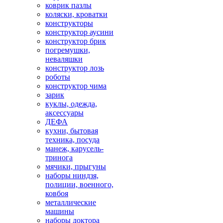
коврик пазлы
коляски, кроватки
конструкторы
конструктор аусини
конструктор брик
погремушки,
неваляшки
конструктор лозь
роботы
конструктор чима
зарик
куклы, одежда,
аксессуары
ДЕФА
кухни, бытовая
техника, посуда
манеж, карусель-
тринога
мячики, прыгуны
наборы ниндзя,
полиции, военного,
ковбоя
металлические
машины
наборы доктора