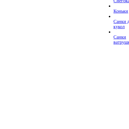
Снегок
Коньки
Санки 
кукол
Санки
ватруш