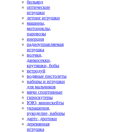
бильярд
оптические
игрушки
летние игрушки
машины,
мотоциклы,
паровозы
инерция
радиоуправляемая
игрушка
волчки,
данкосекки,
крутяшки, бобы
ветродуй
водяные пистолеты
наборы и игрушки
для мальчиков
мячи спортивные
гироскутеры
ЮЮ, минискейты
украшения,
рукоделие, наборы
дартс, дротики
деревянная
игрушка