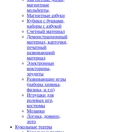
магнитные
мольберты,
Магнитные азбуки
Кубики с буквами,
наборы с азбукой
Счетный материал
Демонстрационный
материал, карточки,
печатный
развивающий
материал
Электронные
викторины,
эрудиты
Развивающие игры
(наборы химика,
физика, и.т.п)
Игрушки для
ролевых игр,
костюмы
Мозаики
Логика, домино,
лото
Кукольные театры