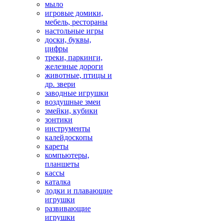
мыло
игровые домики,
мебель, рестораны
настольные игры
доски, буквы,
цифры
треки, паркинги,
железные дороги
животные, птицы и
др. звери
заводные игрушки
воздушные змеи
змейки, кубики
зонтики
инструменты
калейдоскопы
кареты
компьютеры,
планшеты
кассы
каталка
лодки и плавающие
игрушки
развивающие
игрушки