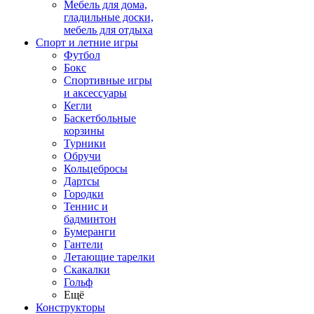
Мебель для дома,
гладильные доски,
мебель для отдыха
Спорт и летние игры
Футбол
Бокс
Спортивные игры
и аксессуары
Кегли
Баскетбольные
корзины
Турники
Обручи
Кольцебросы
Дартсы
Городки
Теннис и
бадминтон
Бумеранги
Гантели
Летающие тарелки
Скакалки
Гольф
Ещё
Конструкторы