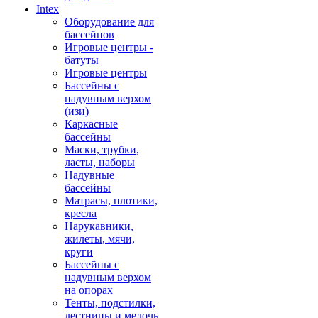
Intex
Оборудование для
бассейнов
Игровые центры -
батуты
Игровые центры
Бассейны с
надувным верхом
(изи)
Каркасные
бассейны
Маски, трубки,
ласты, наборы
Надувные
бассейны
Матрасы, плотики,
кресла
Нарукавники,
жилеты, мячи,
круги
Бассейны с
надувным верхом
на опорах
Тенты, подстилки,
лестницы и мелочь