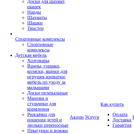
Доски для шахмат,
шашек
Нарды
Шахматы
Шашки
Твистер
Спортивные комплексы
Спортивные
комплексы
Детская мебель
Хозтовары
Ванны, горшки,
коляски, ящики для
игрушек,кроватки,
мебель по уходу за
малышами
Доски пеленальные
Манежи и
стульчики для
Как купить
кормления
Рюкзачки для
Оплата
Акции
Услуги
ношения детей и
Доставка
люльки переносные
Гарантия
Прыгунки и вожжи