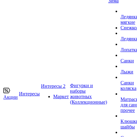
Зима
Ледянк
мягкие
Снежко
Ледянк
Лопатк
Санки
Лыжи
Санки
Фигурки и
Интересы 2
коляска
наборы
Интересы
Маркет
животных
Акции
Матрас
(Коллекционные)
для сан
прочее
Клюшк
шайбы