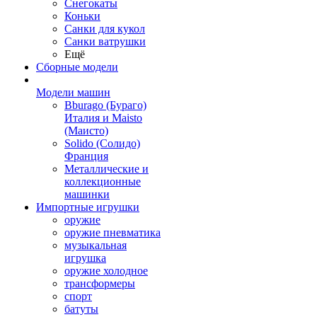
Снегокаты
Коньки
Санки для кукол
Санки ватрушки
Ещё
Сборные модели
Модели машин
Bburago (Бураго)
Италия и Maisto
(Маисто)
Solido (Солидо)
Франция
Металлические и
коллекционные
машинки
Импортные игрушки
оружие
оружие пневматика
музыкальная
игрушка
оружие холодное
трансформеры
спорт
батуты