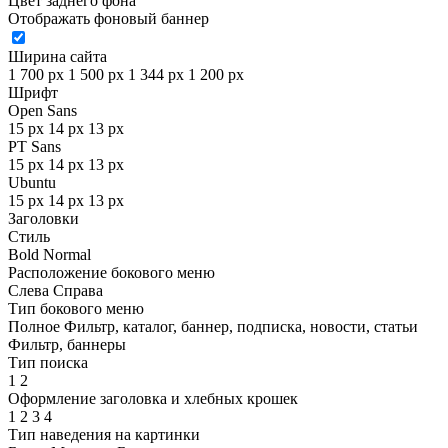
Цвет заднего фона
Отображать фоновый баннер
Ширина сайта
1 700 px
1 500 px
1 344 px
1 200 px
Шрифт
Open Sans
15 px
14 px
13 px
PT Sans
15 px
14 px
13 px
Ubuntu
15 px
14 px
13 px
Заголовки
Стиль
Bold
Normal
Расположение бокового меню
Слева
Справа
Тип бокового меню
Полное
Фильтр, каталог, баннер, подписка, новости, статьи
Фильтр, баннеры
Тип поиска
1
2
Оформление заголовка и хлебных крошек
1
2
3
4
Тип наведения на картинки