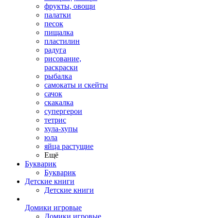
фрукты, овощи
палатки
песок
пищалка
пластилин
радуга
рисование,
раскраски
рыбалка
самокаты и скейты
сачок
скакалка
супергерои
тетрис
хула-хупы
юла
яйца растущие
Ещё
Букварик
Букварик
Детские книги
Детские книги
Домики игровые
Домики игровые