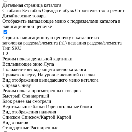
Детальная страница каталога
С табами
Без табов
Одежда и обувь
Строительство и ремонт
Дизайнерские товары
Отображать выпадающее меню с подразделами каталога в
навигационной цепочке
Строить навигационную цепочку в каталоге из
заголовка раздела/элемента (h1)
названия раздела/элемента
Тип SKU
1
2
Режим показа детальной картинки
Всплывающее окно
Лупа
Положение выпадающего меню каталога
Прижато к верху
На уровне активной ссылки
Вид отображения выпадающего меню каталога
Справа
Снизу
Режим показа просмотренных товаров
Быстрый
Стандартный
Блок ранее вы смотрели
Вертикальные блоки
Горизонтальные блоки
Вид отображения наличия
Списком
Списком/Картой
Картой
Вид отзывов
Стандартные
Расширенные