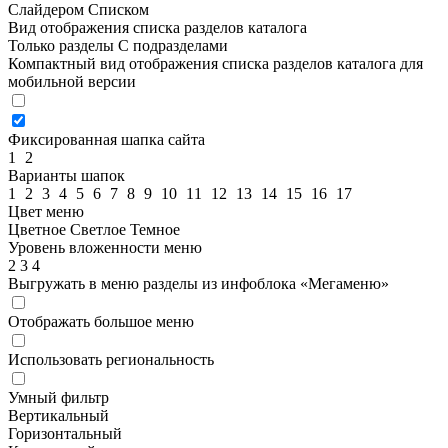
Слайдером
Списком
Вид отображения списка разделов каталога
Только разделы
С подразделами
Компактный вид отображения списка разделов каталога для
мобильной версии
Фиксированная шапка сайта
1
2
Варианты шапок
1
2
3
4
5
6
7
8
9
10
11
12
13
14
15
16
17
Цвет меню
Цветное
Светлое
Темное
Уровень вложенности меню
2
3
4
Выгружать в меню разделы из инфоблока «Мегаменю»
Отображать большое меню
Использовать региональность
Умный фильтр
Вертикальный
Горизонтальный