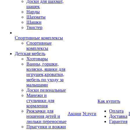
Доски для шахмат,
шашек
Нарды
Шахматы
Шашки
Твистер
Спортивные комплексы
Спортивные
комплексы
Детская мебель
Хозтовары
Ванны, горшки,
коляски, ящики для
игрушек,кроватки,
мебель по уходу за
малышами
Доски пеленальные
Манежи и
стульчики для
Как купить
кормления
Рюкзачки для
Оплата
Акции
Услуги
ношения детей и
Доставка
люльки переносные
Гарантия
Прыгунки и вожжи