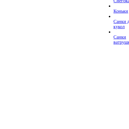
Снегок
Коньки
Санки 
кукол
Санки
ватруш