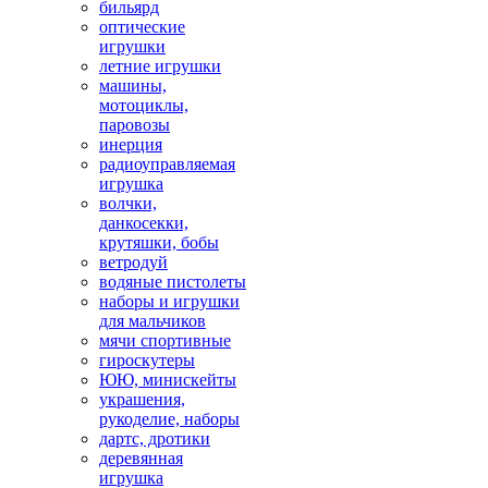
бильярд
оптические
игрушки
летние игрушки
машины,
мотоциклы,
паровозы
инерция
радиоуправляемая
игрушка
волчки,
данкосекки,
крутяшки, бобы
ветродуй
водяные пистолеты
наборы и игрушки
для мальчиков
мячи спортивные
гироскутеры
ЮЮ, минискейты
украшения,
рукоделие, наборы
дартс, дротики
деревянная
игрушка