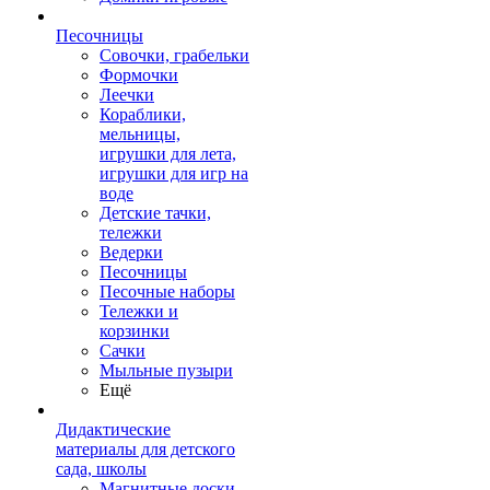
Песочницы
Совочки, грабельки
Формочки
Леечки
Кораблики,
мельницы,
игрушки для лета,
игрушки для игр на
воде
Детские тачки,
тележки
Ведерки
Песочницы
Песочные наборы
Тележки и
корзинки
Сачки
Мыльные пузыри
Ещё
Дидактические
материалы для детского
сада, школы
Магнитные доски,