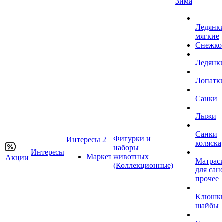
Зима
Ледянк
мягкие
Снежко
Ледянк
Лопатк
Санки
Лыжи
Санки
Фигурки и
Интересы 2
коляска
наборы
Интересы
Маркет
животных
Акции
Матрас
(Коллекционные)
для сан
прочее
Клюшк
шайбы