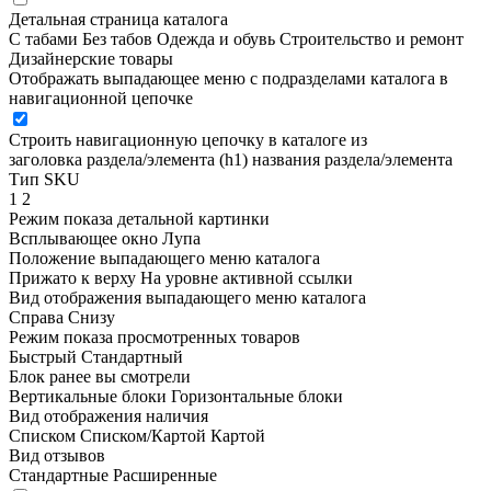
Детальная страница каталога
С табами
Без табов
Одежда и обувь
Строительство и ремонт
Дизайнерские товары
Отображать выпадающее меню с подразделами каталога в
навигационной цепочке
Строить навигационную цепочку в каталоге из
заголовка раздела/элемента (h1)
названия раздела/элемента
Тип SKU
1
2
Режим показа детальной картинки
Всплывающее окно
Лупа
Положение выпадающего меню каталога
Прижато к верху
На уровне активной ссылки
Вид отображения выпадающего меню каталога
Справа
Снизу
Режим показа просмотренных товаров
Быстрый
Стандартный
Блок ранее вы смотрели
Вертикальные блоки
Горизонтальные блоки
Вид отображения наличия
Списком
Списком/Картой
Картой
Вид отзывов
Стандартные
Расширенные