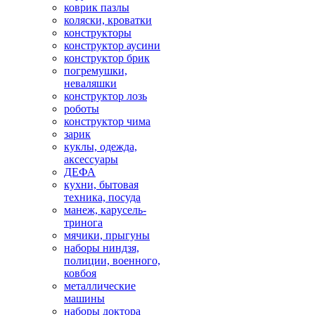
коврик пазлы
коляски, кроватки
конструкторы
конструктор аусини
конструктор брик
погремушки,
неваляшки
конструктор лозь
роботы
конструктор чима
зарик
куклы, одежда,
аксессуары
ДЕФА
кухни, бытовая
техника, посуда
манеж, карусель-
тринога
мячики, прыгуны
наборы ниндзя,
полиции, военного,
ковбоя
металлические
машины
наборы доктора