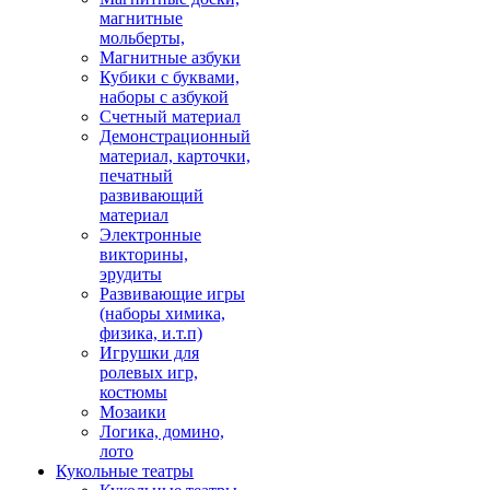
магнитные
мольберты,
Магнитные азбуки
Кубики с буквами,
наборы с азбукой
Счетный материал
Демонстрационный
материал, карточки,
печатный
развивающий
материал
Электронные
викторины,
эрудиты
Развивающие игры
(наборы химика,
физика, и.т.п)
Игрушки для
ролевых игр,
костюмы
Мозаики
Логика, домино,
лото
Кукольные театры