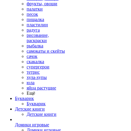
фрукты, овощи
палатки
песок
пищалка
пластилин
радуга
рисование,
раскраски
рыбалка
самокаты и скейты
сачок
скакалка
супергерои
тетрис
хула-хупы
юла
яйца растущие
Ещё
Букварик
Букварик
Детские книги
Детские книги
Домики игровые
Домики игровые