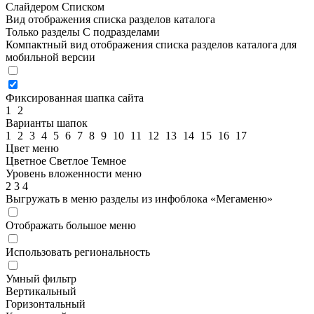
Слайдером
Списком
Вид отображения списка разделов каталога
Только разделы
С подразделами
Компактный вид отображения списка разделов каталога для
мобильной версии
Фиксированная шапка сайта
1
2
Варианты шапок
1
2
3
4
5
6
7
8
9
10
11
12
13
14
15
16
17
Цвет меню
Цветное
Светлое
Темное
Уровень вложенности меню
2
3
4
Выгружать в меню разделы из инфоблока «Мегаменю»
Отображать большое меню
Использовать региональность
Умный фильтр
Вертикальный
Горизонтальный