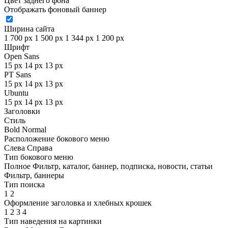
Цвет заднего фона
Отображать фоновый баннер
Ширина сайта
1 700 px
1 500 px
1 344 px
1 200 px
Шрифт
Open Sans
15 px
14 px
13 px
PT Sans
15 px
14 px
13 px
Ubuntu
15 px
14 px
13 px
Заголовки
Стиль
Bold
Normal
Расположение бокового меню
Слева
Справа
Тип бокового меню
Полное
Фильтр, каталог, баннер, подписка, новости, статьи
Фильтр, баннеры
Тип поиска
1
2
Оформление заголовка и хлебных крошек
1
2
3
4
Тип наведения на картинки