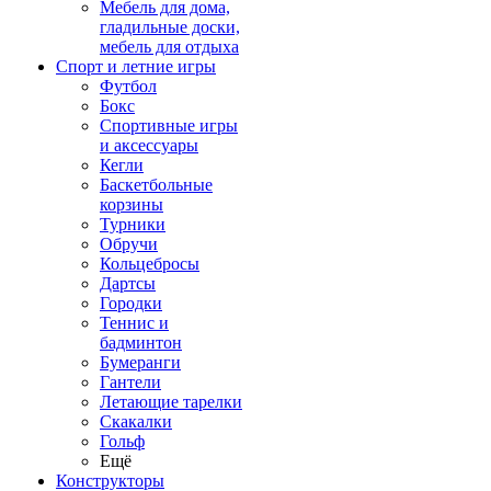
Мебель для дома,
гладильные доски,
мебель для отдыха
Спорт и летние игры
Футбол
Бокс
Спортивные игры
и аксессуары
Кегли
Баскетбольные
корзины
Турники
Обручи
Кольцебросы
Дартсы
Городки
Теннис и
бадминтон
Бумеранги
Гантели
Летающие тарелки
Скакалки
Гольф
Ещё
Конструкторы