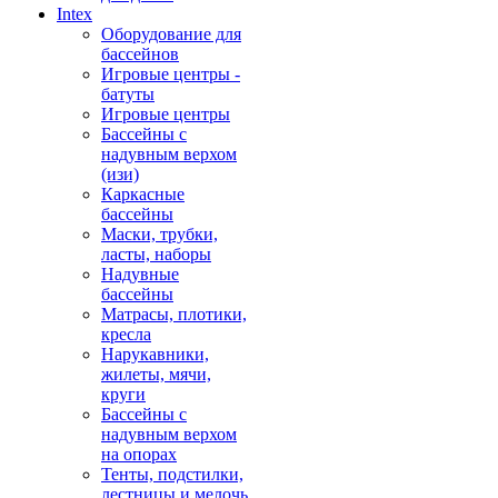
Intex
Оборудование для
бассейнов
Игровые центры -
батуты
Игровые центры
Бассейны с
надувным верхом
(изи)
Каркасные
бассейны
Маски, трубки,
ласты, наборы
Надувные
бассейны
Матрасы, плотики,
кресла
Нарукавники,
жилеты, мячи,
круги
Бассейны с
надувным верхом
на опорах
Тенты, подстилки,
лестницы и мелочь