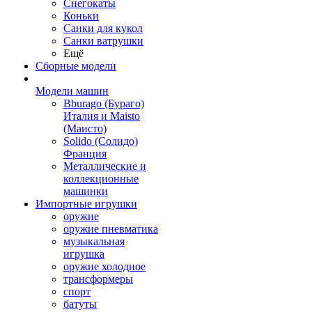
Снегокаты
Коньки
Санки для кукол
Санки ватрушки
Ещё
Сборные модели
Модели машин
Bburago (Бураго)
Италия и Maisto
(Маисто)
Solido (Солидо)
Франция
Металлические и
коллекционные
машинки
Импортные игрушки
оружие
оружие пневматика
музыкальная
игрушка
оружие холодное
трансформеры
спорт
батуты