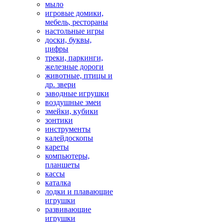
мыло
игровые домики,
мебель, рестораны
настольные игры
доски, буквы,
цифры
треки, паркинги,
железные дороги
животные, птицы и
др. звери
заводные игрушки
воздушные змеи
змейки, кубики
зонтики
инструменты
калейдоскопы
кареты
компьютеры,
планшеты
кассы
каталка
лодки и плавающие
игрушки
развивающие
игрушки