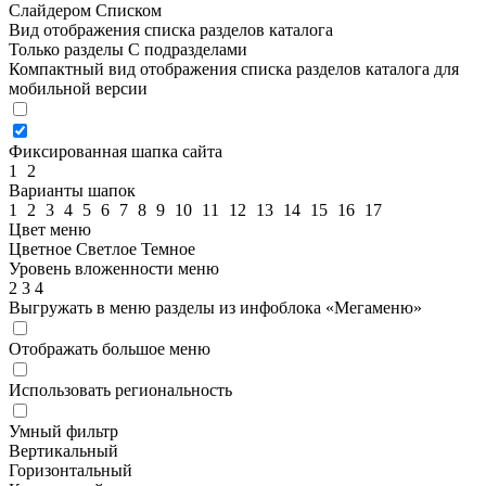
Слайдером
Списком
Вид отображения списка разделов каталога
Только разделы
С подразделами
Компактный вид отображения списка разделов каталога для
мобильной версии
Фиксированная шапка сайта
1
2
Варианты шапок
1
2
3
4
5
6
7
8
9
10
11
12
13
14
15
16
17
Цвет меню
Цветное
Светлое
Темное
Уровень вложенности меню
2
3
4
Выгружать в меню разделы из инфоблока «Мегаменю»
Отображать большое меню
Использовать региональность
Умный фильтр
Вертикальный
Горизонтальный