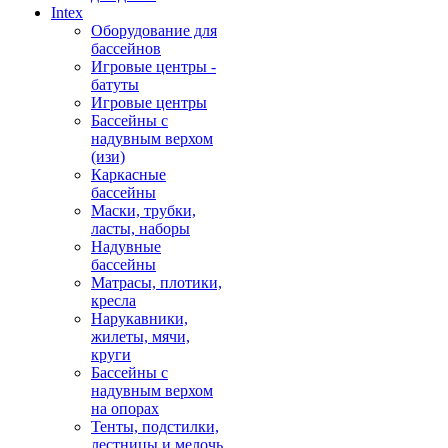
Intex
Оборудование для
бассейнов
Игровые центры -
батуты
Игровые центры
Бассейны с
надувным верхом
(изи)
Каркасные
бассейны
Маски, трубки,
ласты, наборы
Надувные
бассейны
Матрасы, плотики,
кресла
Нарукавники,
жилеты, мячи,
круги
Бассейны с
надувным верхом
на опорах
Тенты, подстилки,
лестницы и мелочь