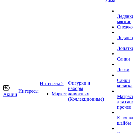
Зима
Ледянк
мягкие
Снежко
Ледянк
Лопатк
Санки
Лыжи
Санки
Фигурки и
Интересы 2
коляска
наборы
Интересы
Маркет
животных
Акции
Матрас
(Коллекционные)
для сан
прочее
Клюшк
шайбы