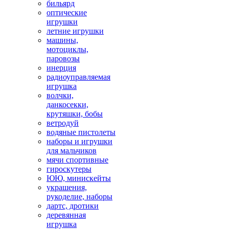
бильярд
оптические
игрушки
летние игрушки
машины,
мотоциклы,
паровозы
инерция
радиоуправляемая
игрушка
волчки,
данкосекки,
крутяшки, бобы
ветродуй
водяные пистолеты
наборы и игрушки
для мальчиков
мячи спортивные
гироскутеры
ЮЮ, минискейты
украшения,
рукоделие, наборы
дартс, дротики
деревянная
игрушка