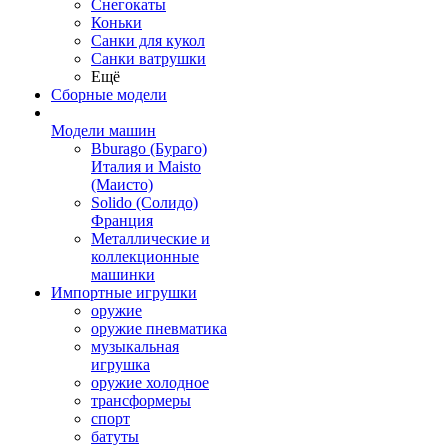
Снегокаты
Коньки
Санки для кукол
Санки ватрушки
Ещё
Сборные модели
Модели машин
Bburago (Бураго)
Италия и Maisto
(Маисто)
Solido (Солидо)
Франция
Металлические и
коллекционные
машинки
Импортные игрушки
оружие
оружие пневматика
музыкальная
игрушка
оружие холодное
трансформеры
спорт
батуты