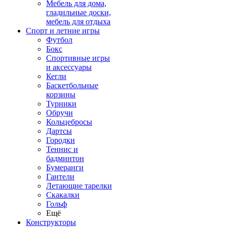
Мебель для дома,
гладильные доски,
мебель для отдыха
Спорт и летние игры
Футбол
Бокс
Спортивные игры
и аксессуары
Кегли
Баскетбольные
корзины
Турники
Обручи
Кольцебросы
Дартсы
Городки
Теннис и
бадминтон
Бумеранги
Гантели
Летающие тарелки
Скакалки
Гольф
Ещё
Конструкторы