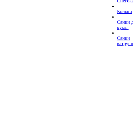
Снегок
Коньки
Санки 
кукол
Санки
ватруш