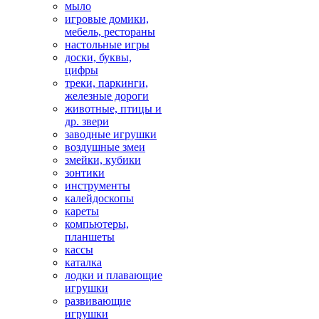
мыло
игровые домики,
мебель, рестораны
настольные игры
доски, буквы,
цифры
треки, паркинги,
железные дороги
животные, птицы и
др. звери
заводные игрушки
воздушные змеи
змейки, кубики
зонтики
инструменты
калейдоскопы
кареты
компьютеры,
планшеты
кассы
каталка
лодки и плавающие
игрушки
развивающие
игрушки