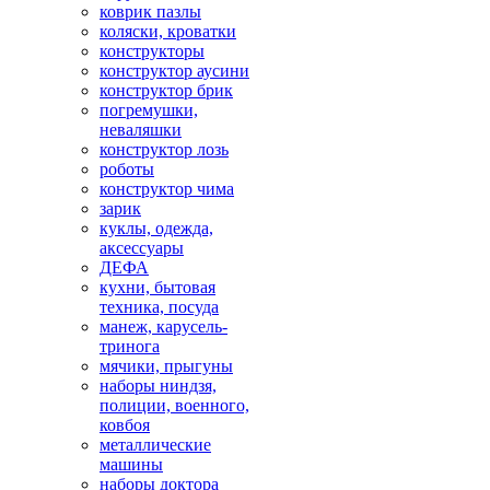
коврик пазлы
коляски, кроватки
конструкторы
конструктор аусини
конструктор брик
погремушки,
неваляшки
конструктор лозь
роботы
конструктор чима
зарик
куклы, одежда,
аксессуары
ДЕФА
кухни, бытовая
техника, посуда
манеж, карусель-
тринога
мячики, прыгуны
наборы ниндзя,
полиции, военного,
ковбоя
металлические
машины
наборы доктора