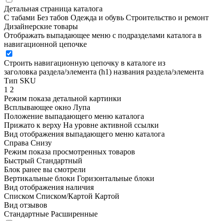
Детальная страница каталога
С табами
Без табов
Одежда и обувь
Строительство и ремонт
Дизайнерские товары
Отображать выпадающее меню с подразделами каталога в
навигационной цепочке
Строить навигационную цепочку в каталоге из
заголовка раздела/элемента (h1)
названия раздела/элемента
Тип SKU
1
2
Режим показа детальной картинки
Всплывающее окно
Лупа
Положение выпадающего меню каталога
Прижато к верху
На уровне активной ссылки
Вид отображения выпадающего меню каталога
Справа
Снизу
Режим показа просмотренных товаров
Быстрый
Стандартный
Блок ранее вы смотрели
Вертикальные блоки
Горизонтальные блоки
Вид отображения наличия
Списком
Списком/Картой
Картой
Вид отзывов
Стандартные
Расширенные