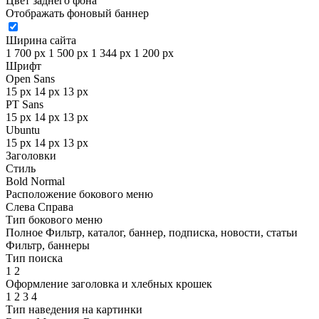
Цвет заднего фона
Отображать фоновый баннер
Ширина сайта
1 700 px
1 500 px
1 344 px
1 200 px
Шрифт
Open Sans
15 px
14 px
13 px
PT Sans
15 px
14 px
13 px
Ubuntu
15 px
14 px
13 px
Заголовки
Стиль
Bold
Normal
Расположение бокового меню
Слева
Справа
Тип бокового меню
Полное
Фильтр, каталог, баннер, подписка, новости, статьи
Фильтр, баннеры
Тип поиска
1
2
Оформление заголовка и хлебных крошек
1
2
3
4
Тип наведения на картинки