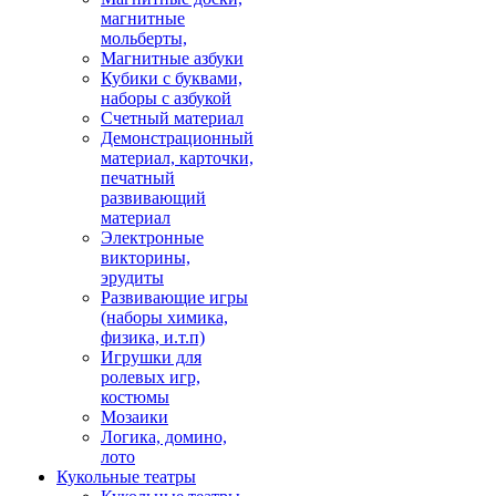
магнитные
мольберты,
Магнитные азбуки
Кубики с буквами,
наборы с азбукой
Счетный материал
Демонстрационный
материал, карточки,
печатный
развивающий
материал
Электронные
викторины,
эрудиты
Развивающие игры
(наборы химика,
физика, и.т.п)
Игрушки для
ролевых игр,
костюмы
Мозаики
Логика, домино,
лото
Кукольные театры