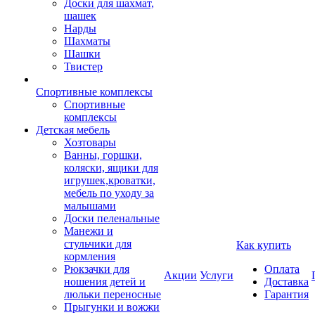
Доски для шахмат,
шашек
Нарды
Шахматы
Шашки
Твистер
Спортивные комплексы
Спортивные
комплексы
Детская мебель
Хозтовары
Ванны, горшки,
коляски, ящики для
игрушек,кроватки,
мебель по уходу за
малышами
Доски пеленальные
Манежи и
стульчики для
Как купить
кормления
Рюкзачки для
Оплата
Акции
Услуги
ношения детей и
Доставка
люльки переносные
Гарантия
Прыгунки и вожжи