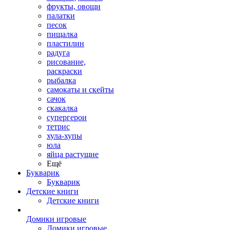
фрукты, овощи
палатки
песок
пищалка
пластилин
радуга
рисование,
раскраски
рыбалка
самокаты и скейты
сачок
скакалка
супергерои
тетрис
хула-хупы
юла
яйца растущие
Ещё
Букварик
Букварик
Детские книги
Детские книги
Домики игровые
Домики игровые