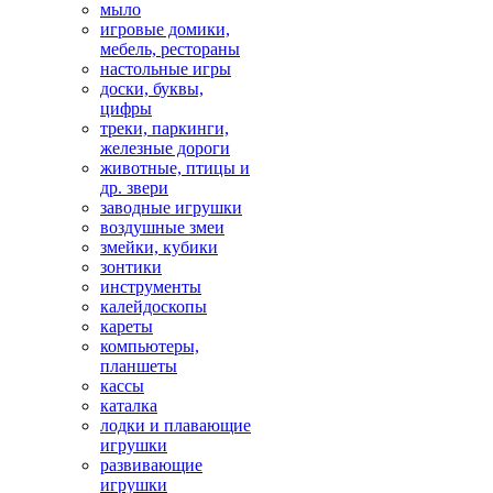
мыло
игровые домики,
мебель, рестораны
настольные игры
доски, буквы,
цифры
треки, паркинги,
железные дороги
животные, птицы и
др. звери
заводные игрушки
воздушные змеи
змейки, кубики
зонтики
инструменты
калейдоскопы
кареты
компьютеры,
планшеты
кассы
каталка
лодки и плавающие
игрушки
развивающие
игрушки