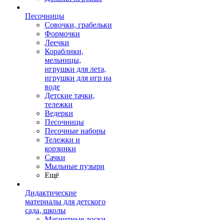
Песочницы
Совочки, грабельки
Формочки
Леечки
Кораблики,
мельницы,
игрушки для лета,
игрушки для игр на
воде
Детские тачки,
тележки
Ведерки
Песочницы
Песочные наборы
Тележки и
корзинки
Сачки
Мыльные пузыри
Ещё
Дидактические
материалы для детского
сада, школы
Магнитные доски,