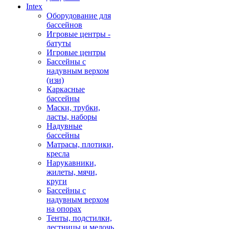
Intex
Оборудование для
бассейнов
Игровые центры -
батуты
Игровые центры
Бассейны с
надувным верхом
(изи)
Каркасные
бассейны
Маски, трубки,
ласты, наборы
Надувные
бассейны
Матрасы, плотики,
кресла
Нарукавники,
жилеты, мячи,
круги
Бассейны с
надувным верхом
на опорах
Тенты, подстилки,
лестницы и мелочь