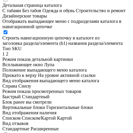
Детальная страница каталога
С табами
Без табов
Одежда и обувь
Строительство и ремонт
Дизайнерские товары
Отображать выпадающее меню с подразделами каталога в
навигационной цепочке
Строить навигационную цепочку в каталоге из
заголовка раздела/элемента (h1)
названия раздела/элемента
Тип SKU
1
2
Режим показа детальной картинки
Всплывающее окно
Лупа
Положение выпадающего меню каталога
Прижато к верху
На уровне активной ссылки
Вид отображения выпадающего меню каталога
Справа
Снизу
Режим показа просмотренных товаров
Быстрый
Стандартный
Блок ранее вы смотрели
Вертикальные блоки
Горизонтальные блоки
Вид отображения наличия
Списком
Списком/Картой
Картой
Вид отзывов
Стандартные
Расширенные