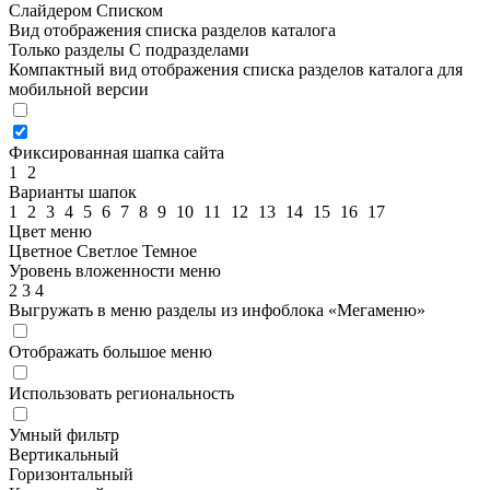
Слайдером
Списком
Вид отображения списка разделов каталога
Только разделы
С подразделами
Компактный вид отображения списка разделов каталога для
мобильной версии
Фиксированная шапка сайта
1
2
Варианты шапок
1
2
3
4
5
6
7
8
9
10
11
12
13
14
15
16
17
Цвет меню
Цветное
Светлое
Темное
Уровень вложенности меню
2
3
4
Выгружать в меню разделы из инфоблока «Мегаменю»
Отображать большое меню
Использовать региональность
Умный фильтр
Вертикальный
Горизонтальный