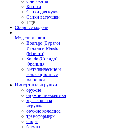
Снегокаты
Коньки
Санки для кукол
Санки ватрушки
Ещё
Сборные модели
Модели машин
Bburago (Бураго)
Италия и Maisto
(Маисто)
Solido (Солидо)
Франция
Металлические и
коллекционные
машинки
Импортные игрушки
оружие
оружие пневматика
музыкальная
игрушка
оружие холодное
трансформеры
спорт
батуты