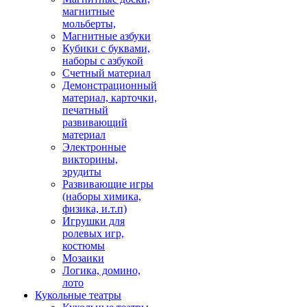
магнитные
мольберты,
Магнитные азбуки
Кубики с буквами,
наборы с азбукой
Счетный материал
Демонстрационный
материал, карточки,
печатный
развивающий
материал
Электронные
викторины,
эрудиты
Развивающие игры
(наборы химика,
физика, и.т.п)
Игрушки для
ролевых игр,
костюмы
Мозаики
Логика, домино,
лото
Кукольные театры