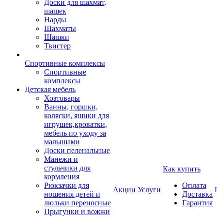
Доски для шахмат,
шашек
Нарды
Шахматы
Шашки
Твистер
Спортивные комплексы
Спортивные
комплексы
Детская мебель
Хозтовары
Ванны, горшки,
коляски, ящики для
игрушек,кроватки,
мебель по уходу за
малышами
Доски пеленальные
Манежи и
стульчики для
Как купить
кормления
Рюкзачки для
Оплата
Акции
Услуги
ношения детей и
Доставка
люльки переносные
Гарантия
Прыгунки и вожжи