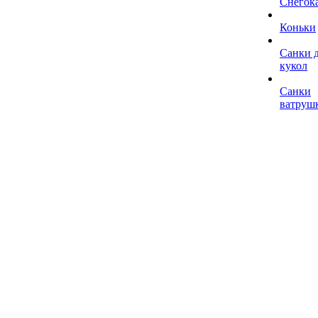
Снегок
Коньки
Санки 
кукол
Санки
ватруш