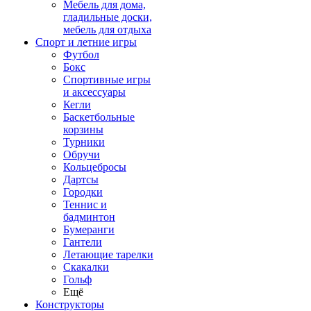
Мебель для дома,
гладильные доски,
мебель для отдыха
Спорт и летние игры
Футбол
Бокс
Спортивные игры
и аксессуары
Кегли
Баскетбольные
корзины
Турники
Обручи
Кольцебросы
Дартсы
Городки
Теннис и
бадминтон
Бумеранги
Гантели
Летающие тарелки
Скакалки
Гольф
Ещё
Конструкторы