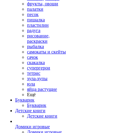
фрукты, овощи
палатки
песок
пищалка
пластилин
радуга
рисование,
раскраски
рыбалка
самокаты и скейты
сачок
скакалка
супергерои
тетрис
хула-хупы
юла
яйца растущие
Ещё
Букварик
Букварик
Детские книги
Детские книги
Домики игровые
Домики игровые