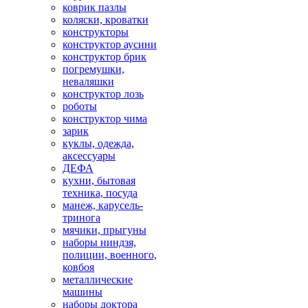
коврик пазлы
коляски, кроватки
конструкторы
конструктор аусини
конструктор брик
погремушки,
неваляшки
конструктор лозь
роботы
конструктор чима
зарик
куклы, одежда,
аксессуары
ДЕФА
кухни, бытовая
техника, посуда
манеж, карусель-
тринога
мячики, прыгуны
наборы ниндзя,
полиции, военного,
ковбоя
металлические
машины
наборы доктора