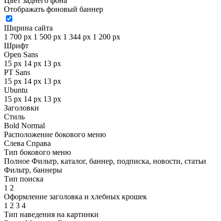
Цвет заднего фона
Отображать фоновый баннер
Ширина сайта
1 700 px
1 500 px
1 344 px
1 200 px
Шрифт
Open Sans
15 px
14 px
13 px
PT Sans
15 px
14 px
13 px
Ubuntu
15 px
14 px
13 px
Заголовки
Стиль
Bold
Normal
Расположение бокового меню
Слева
Справа
Тип бокового меню
Полное
Фильтр, каталог, баннер, подписка, новости, статьи
Фильтр, баннеры
Тип поиска
1
2
Оформление заголовка и хлебных крошек
1
2
3
4
Тип наведения на картинки