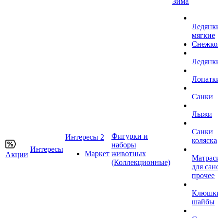
Зима
Ледянк
мягкие
Снежко
Ледянк
Лопатк
Санки
Лыжи
Санки
Фигурки и
Интересы 2
коляска
наборы
Интересы
Маркет
животных
Акции
Матрас
(Коллекционные)
для сан
прочее
Клюшк
шайбы