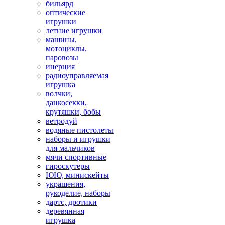
бильярд
оптические
игрушки
летние игрушки
машины,
мотоциклы,
паровозы
инерция
радиоуправляемая
игрушка
волчки,
данкосекки,
крутяшки, бобы
ветродуй
водяные пистолеты
наборы и игрушки
для мальчиков
мячи спортивные
гироскутеры
ЮЮ, минискейты
украшения,
рукоделие, наборы
дартс, дротики
деревянная
игрушка