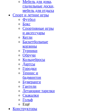
Мебель для дома,
гладильные доски,
мебель для отдыха
Спорт и летние игры
Футбол
Бокс
Спортивные игры
и аксессуары
Кегли
Баскетбольные
корзины
Турники
Обручи
Кольцебросы
Дартсы
Городки
Теннис и
бадминтон
Бумеранги
Гантели
Летающие тарелки
Скакалки
Гольф
Ещё
Конструкторы