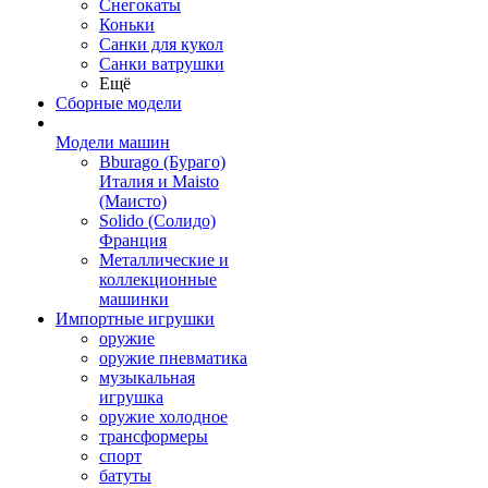
Снегокаты
Коньки
Санки для кукол
Санки ватрушки
Ещё
Сборные модели
Модели машин
Bburago (Бураго)
Италия и Maisto
(Маисто)
Solido (Солидо)
Франция
Металлические и
коллекционные
машинки
Импортные игрушки
оружие
оружие пневматика
музыкальная
игрушка
оружие холодное
трансформеры
спорт
батуты