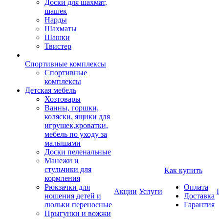
Доски для шахмат,
шашек
Нарды
Шахматы
Шашки
Твистер
Спортивные комплексы
Спортивные
комплексы
Детская мебель
Хозтовары
Ванны, горшки,
коляски, ящики для
игрушек,кроватки,
мебель по уходу за
малышами
Доски пеленальные
Манежи и
стульчики для
Как купить
кормления
Рюкзачки для
Оплата
Акции
Услуги
ношения детей и
Доставка
люльки переносные
Гарантия
Прыгунки и вожжи