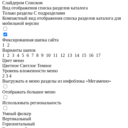
Слайдером
Списком
Вид отображения списка разделов каталога
Только разделы
С подразделами
Компактный вид отображения списка разделов каталога для
мобильной версии
Фиксированная шапка сайта
1
2
Варианты шапок
1
2
3
4
5
6
7
8
9
10
11
12
13
14
15
16
17
Цвет меню
Цветное
Светлое
Темное
Уровень вложенности меню
2
3
4
Выгружать в меню разделы из инфоблока «Мегаменю»
Отображать большое меню
Использовать региональность
Умный фильтр
Вертикальный
Горизонтальный