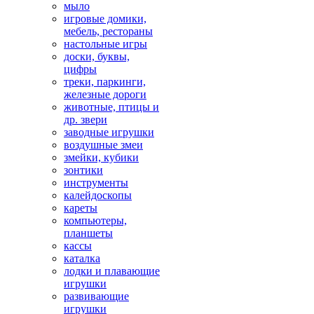
мыло
игровые домики,
мебель, рестораны
настольные игры
доски, буквы,
цифры
треки, паркинги,
железные дороги
животные, птицы и
др. звери
заводные игрушки
воздушные змеи
змейки, кубики
зонтики
инструменты
калейдоскопы
кареты
компьютеры,
планшеты
кассы
каталка
лодки и плавающие
игрушки
развивающие
игрушки