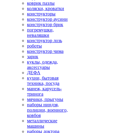
коврик пазлы
коляски, кроватки
конструкторы
конструктор аусини
конструктор брик
погремушки,
неваляшки
конструктор лозь
роботы
конструктор чима
зарик
куклы, одежда,
аксессуары
ДЕФА
кухни, бытовая
техника, посуда
манеж, карусель-
тринога
мячики, прыгуны
наборы ниндзя,
полиции, военного,
ковбоя
металлические
машины
наборы доктора