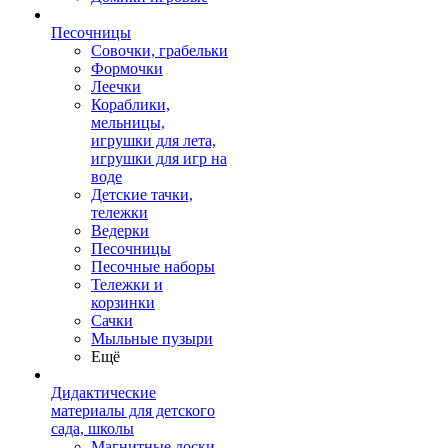
Песочницы
Совочки, грабельки
Формочки
Леечки
Кораблики,
мельницы,
игрушки для лета,
игрушки для игр на
воде
Детские тачки,
тележки
Ведерки
Песочницы
Песочные наборы
Тележки и
корзинки
Сачки
Мыльные пузыри
Ещё
Дидактические
материалы для детского
сада, школы
Магнитные доски,