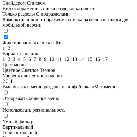
Слайдером
Списком
Вид отображения списка разделов каталога
Только разделы
С подразделами
Компактный вид отображения списка разделов каталога для
мобильной версии
Фиксированная шапка сайта
1
2
Варианты шапок
1
2
3
4
5
6
7
8
9
10
11
12
13
14
15
16
17
Цвет меню
Цветное
Светлое
Темное
Уровень вложенности меню
2
3
4
Выгружать в меню разделы из инфоблока «Мегаменю»
Отображать большое меню
Использовать региональность
Умный фильтр
Вертикальный
Горизонтальный