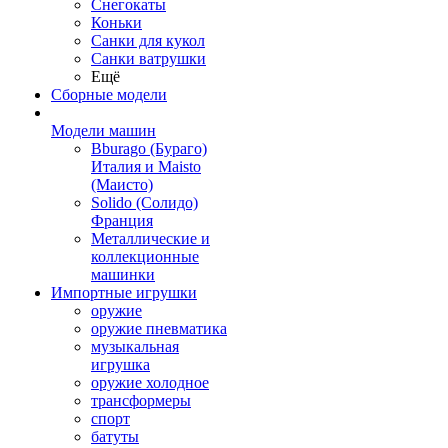
Снегокаты
Коньки
Санки для кукол
Санки ватрушки
Ещё
Сборные модели
Модели машин
Bburago (Бураго)
Италия и Maisto
(Маисто)
Solido (Солидо)
Франция
Металлические и
коллекционные
машинки
Импортные игрушки
оружие
оружие пневматика
музыкальная
игрушка
оружие холодное
трансформеры
спорт
батуты