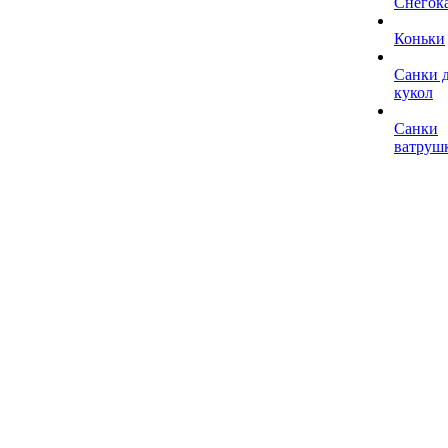
Снегок
Коньки
Санки 
кукол
Санки
ватруш