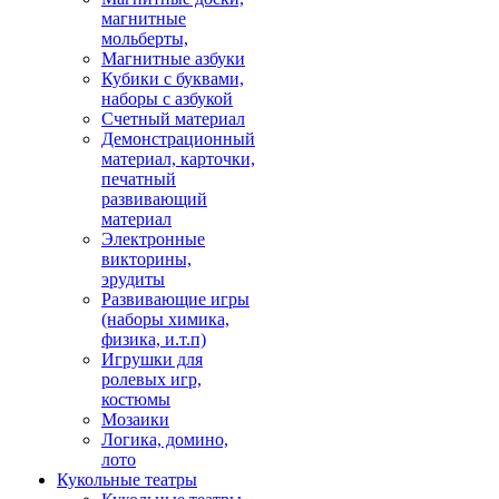
магнитные
мольберты,
Магнитные азбуки
Кубики с буквами,
наборы с азбукой
Счетный материал
Демонстрационный
материал, карточки,
печатный
развивающий
материал
Электронные
викторины,
эрудиты
Развивающие игры
(наборы химика,
физика, и.т.п)
Игрушки для
ролевых игр,
костюмы
Мозаики
Логика, домино,
лото
Кукольные театры