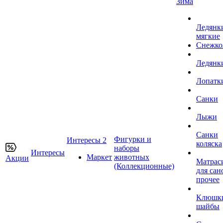
Зима
Ледянк
мягкие
Снежко
Ледянк
Лопатк
Санки
Лыжи
Санки
Фигурки и
Интересы 2
коляска
наборы
Интересы
Маркет
животных
Акции
Матрас
(Коллекционные)
для сан
прочее
Клюшк
шайбы