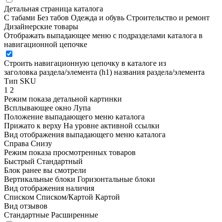
Детальная страница каталога
С табами
Без табов
Одежда и обувь
Строительство и ремонт
Дизайнерские товары
Отображать выпадающее меню с подразделами каталога в
навигационной цепочке
Строить навигационную цепочку в каталоге из
заголовка раздела/элемента (h1)
названия раздела/элемента
Тип SKU
1
2
Режим показа детальной картинки
Всплывающее окно
Лупа
Положение выпадающего меню каталога
Прижато к верху
На уровне активной ссылки
Вид отображения выпадающего меню каталога
Справа
Снизу
Режим показа просмотренных товаров
Быстрый
Стандартный
Блок ранее вы смотрели
Вертикальные блоки
Горизонтальные блоки
Вид отображения наличия
Списком
Списком/Картой
Картой
Вид отзывов
Стандартные
Расширенные