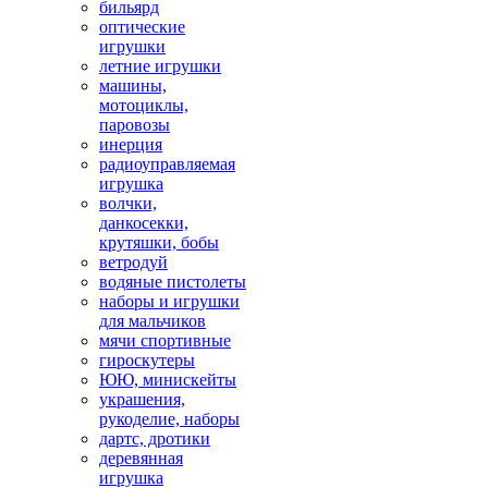
бильярд
оптические
игрушки
летние игрушки
машины,
мотоциклы,
паровозы
инерция
радиоуправляемая
игрушка
волчки,
данкосекки,
крутяшки, бобы
ветродуй
водяные пистолеты
наборы и игрушки
для мальчиков
мячи спортивные
гироскутеры
ЮЮ, минискейты
украшения,
рукоделие, наборы
дартс, дротики
деревянная
игрушка