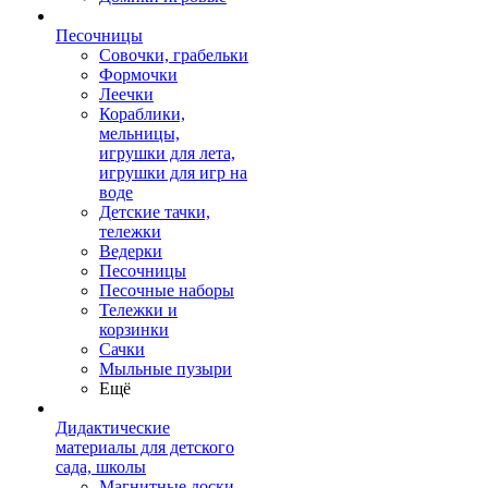
Песочницы
Совочки, грабельки
Формочки
Леечки
Кораблики,
мельницы,
игрушки для лета,
игрушки для игр на
воде
Детские тачки,
тележки
Ведерки
Песочницы
Песочные наборы
Тележки и
корзинки
Сачки
Мыльные пузыри
Ещё
Дидактические
материалы для детского
сада, школы
Магнитные доски,