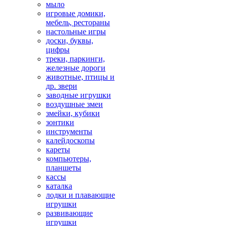
мыло
игровые домики,
мебель, рестораны
настольные игры
доски, буквы,
цифры
треки, паркинги,
железные дороги
животные, птицы и
др. звери
заводные игрушки
воздушные змеи
змейки, кубики
зонтики
инструменты
калейдоскопы
кареты
компьютеры,
планшеты
кассы
каталка
лодки и плавающие
игрушки
развивающие
игрушки