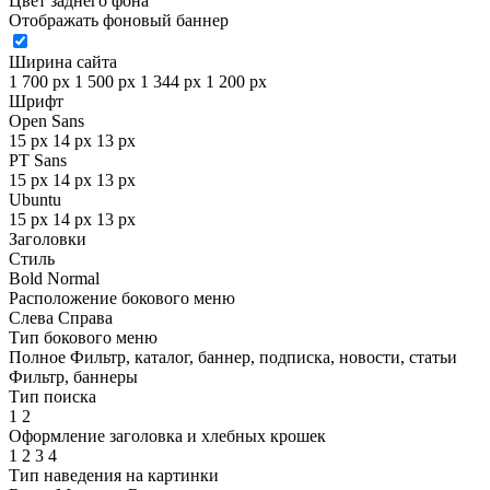
Цвет заднего фона
Отображать фоновый баннер
Ширина сайта
1 700 px
1 500 px
1 344 px
1 200 px
Шрифт
Open Sans
15 px
14 px
13 px
PT Sans
15 px
14 px
13 px
Ubuntu
15 px
14 px
13 px
Заголовки
Стиль
Bold
Normal
Расположение бокового меню
Слева
Справа
Тип бокового меню
Полное
Фильтр, каталог, баннер, подписка, новости, статьи
Фильтр, баннеры
Тип поиска
1
2
Оформление заголовка и хлебных крошек
1
2
3
4
Тип наведения на картинки