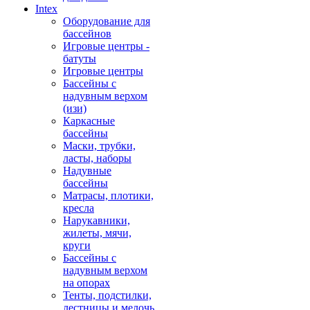
Intex
Оборудование для
бассейнов
Игровые центры -
батуты
Игровые центры
Бассейны с
надувным верхом
(изи)
Каркасные
бассейны
Маски, трубки,
ласты, наборы
Надувные
бассейны
Матрасы, плотики,
кресла
Нарукавники,
жилеты, мячи,
круги
Бассейны с
надувным верхом
на опорах
Тенты, подстилки,
лестницы и мелочь