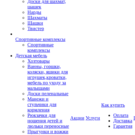
Доски для шахмат,
шашек
Нарды
Шахматы
Шашки
Твистер
Спортивные комплексы
Спортивные
комплексы
Детская мебель
Хозтовары
Ванны, горшки,
коляски, ящики для
игрушек,кроватки,
мебель по уходу за
малышами
Доски пеленальные
Манежи и
стульчики для
Как купить
кормления
Рюкзачки для
Оплата
Акции
Услуги
ношения детей и
Доставка
люльки переносные
Гарантия
Прыгунки и вожжи