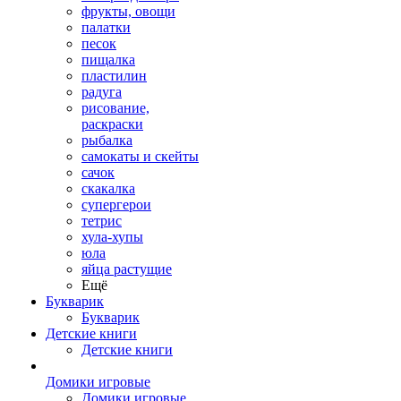
фрукты, овощи
палатки
песок
пищалка
пластилин
радуга
рисование,
раскраски
рыбалка
самокаты и скейты
сачок
скакалка
супергерои
тетрис
хула-хупы
юла
яйца растущие
Ещё
Букварик
Букварик
Детские книги
Детские книги
Домики игровые
Домики игровые