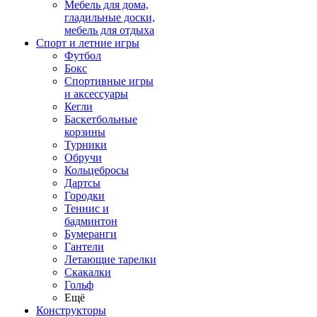
Мебель для дома,
гладильные доски,
мебель для отдыха
Спорт и летние игры
Футбол
Бокс
Спортивные игры
и аксессуары
Кегли
Баскетбольные
корзины
Турники
Обручи
Кольцебросы
Дартсы
Городки
Теннис и
бадминтон
Бумеранги
Гантели
Летающие тарелки
Скакалки
Гольф
Ещё
Конструкторы