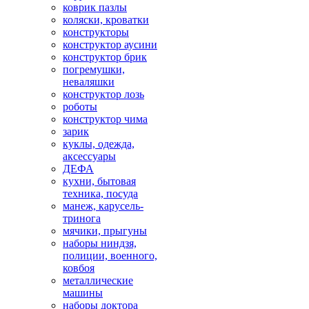
коврик пазлы
коляски, кроватки
конструкторы
конструктор аусини
конструктор брик
погремушки,
неваляшки
конструктор лозь
роботы
конструктор чима
зарик
куклы, одежда,
аксессуары
ДЕФА
кухни, бытовая
техника, посуда
манеж, карусель-
тринога
мячики, прыгуны
наборы ниндзя,
полиции, военного,
ковбоя
металлические
машины
наборы доктора