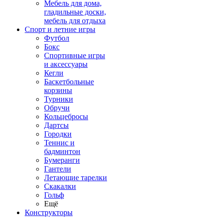
Мебель для дома,
гладильные доски,
мебель для отдыха
Спорт и летние игры
Футбол
Бокс
Спортивные игры
и аксессуары
Кегли
Баскетбольные
корзины
Турники
Обручи
Кольцебросы
Дартсы
Городки
Теннис и
бадминтон
Бумеранги
Гантели
Летающие тарелки
Скакалки
Гольф
Ещё
Конструкторы