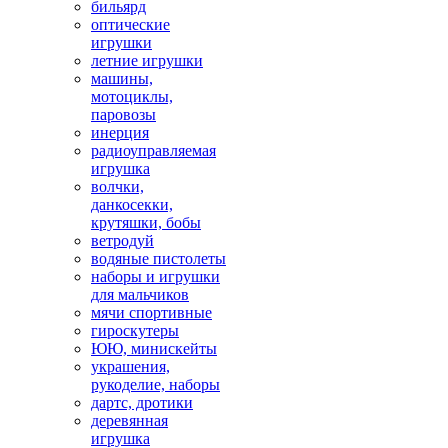
бильярд
оптические
игрушки
летние игрушки
машины,
мотоциклы,
паровозы
инерция
радиоуправляемая
игрушка
волчки,
данкосекки,
крутяшки, бобы
ветродуй
водяные пистолеты
наборы и игрушки
для мальчиков
мячи спортивные
гироскутеры
ЮЮ, минискейты
украшения,
рукоделие, наборы
дартс, дротики
деревянная
игрушка