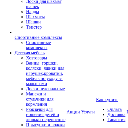
Доски для шахмат,
шашек
Нарды
Шахматы
Шашки
Твистер
Спортивные комплексы
Спортивные
комплексы
Детская мебель
Хозтовары
Ванны, горшки,
коляски, ящики для
игрушек,кроватки,
мебель по уходу за
малышами
Доски пеленальные
Манежи и
стульчики для
Как купить
кормления
Рюкзачки для
Оплата
Акции
Услуги
ношения детей и
Доставка
люльки переносные
Гарантия
Прыгунки и вожжи