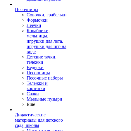
Песочницы
Совочки, грабельки
Формочки
Леечки
Кораблики,
мельницы,
игрушки для лета,
игрушки для игр на
воде
Детские тачки,
тележки
Ведерки
Песочницы
Песочные наборы
Тележки и
корзинки
Сачки
Мыльные пузыри
Ещё
Дидактические
материалы для детского
сада, школы
Магнитные доски,