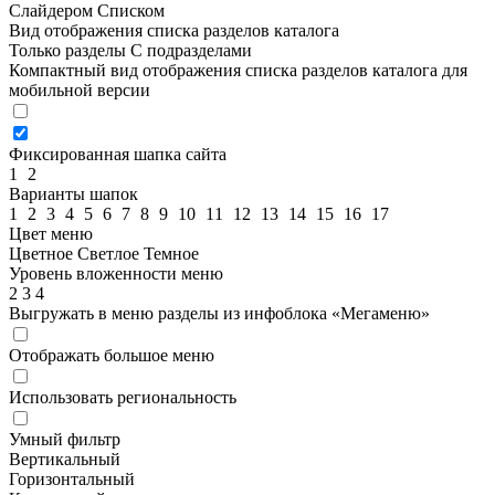
Слайдером
Списком
Вид отображения списка разделов каталога
Только разделы
С подразделами
Компактный вид отображения списка разделов каталога для
мобильной версии
Фиксированная шапка сайта
1
2
Варианты шапок
1
2
3
4
5
6
7
8
9
10
11
12
13
14
15
16
17
Цвет меню
Цветное
Светлое
Темное
Уровень вложенности меню
2
3
4
Выгружать в меню разделы из инфоблока «Мегаменю»
Отображать большое меню
Использовать региональность
Умный фильтр
Вертикальный
Горизонтальный