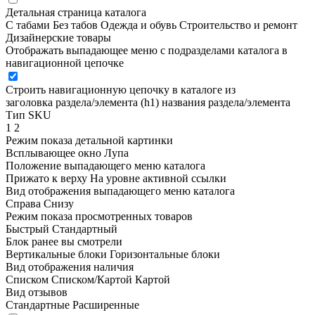
Детальная страница каталога
С табами
Без табов
Одежда и обувь
Строительство и ремонт
Дизайнерские товары
Отображать выпадающее меню с подразделами каталога в
навигационной цепочке
Строить навигационную цепочку в каталоге из
заголовка раздела/элемента (h1)
названия раздела/элемента
Тип SKU
1
2
Режим показа детальной картинки
Всплывающее окно
Лупа
Положение выпадающего меню каталога
Прижато к верху
На уровне активной ссылки
Вид отображения выпадающего меню каталога
Справа
Снизу
Режим показа просмотренных товаров
Быстрый
Стандартный
Блок ранее вы смотрели
Вертикальные блоки
Горизонтальные блоки
Вид отображения наличия
Списком
Списком/Картой
Картой
Вид отзывов
Стандартные
Расширенные