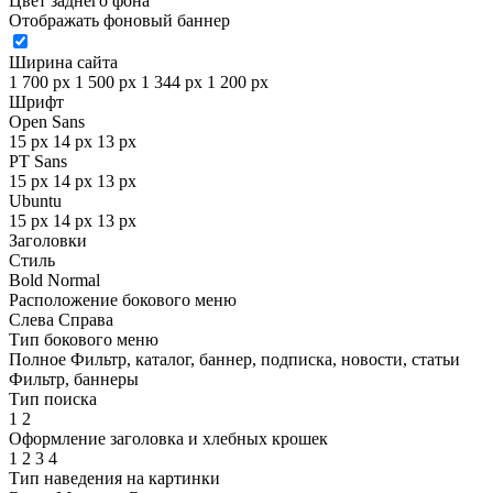
Цвет заднего фона
Отображать фоновый баннер
Ширина сайта
1 700 px
1 500 px
1 344 px
1 200 px
Шрифт
Open Sans
15 px
14 px
13 px
PT Sans
15 px
14 px
13 px
Ubuntu
15 px
14 px
13 px
Заголовки
Стиль
Bold
Normal
Расположение бокового меню
Слева
Справа
Тип бокового меню
Полное
Фильтр, каталог, баннер, подписка, новости, статьи
Фильтр, баннеры
Тип поиска
1
2
Оформление заголовка и хлебных крошек
1
2
3
4
Тип наведения на картинки