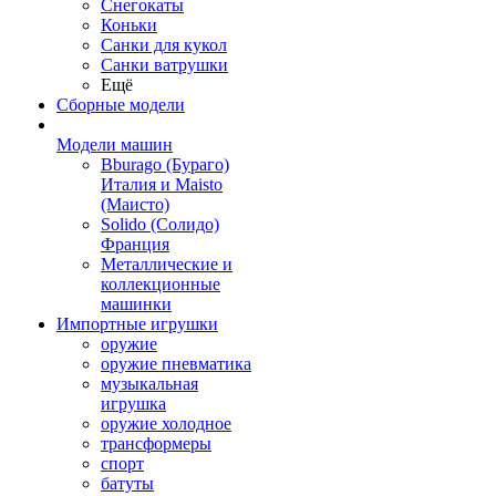
Снегокаты
Коньки
Санки для кукол
Санки ватрушки
Ещё
Сборные модели
Модели машин
Bburago (Бураго)
Италия и Maisto
(Маисто)
Solido (Солидо)
Франция
Металлические и
коллекционные
машинки
Импортные игрушки
оружие
оружие пневматика
музыкальная
игрушка
оружие холодное
трансформеры
спорт
батуты