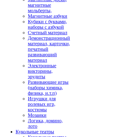
магнитные
мольберты,
Магнитные азбуки
Кубики с буквами,
наборы с азбукой
Счетный материал
Демонстрационный
материал, карточки,
печатный
развивающий
материал
Электронные
викторины,
эрудиты
Развивающие игры
(наборы химика,
физика, и.т.п)
Игрушки для
ролевых игр,
костюмы
Мозаики
Логика, домино,
лото
Кукольные театры