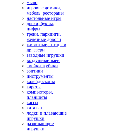
мыло
игровые домики,
мебель, рестораны
настольные игры
доски, буквы,
цифры
треки, паркинги,
железные дороги
животные, птицы и
др. звери
заводные игрушки
воздушные змеи
змейки, кубики
зонтики
инструменты
калейдоскопы
кареты
компьютеры,
планшеты
кассы
каталка
лодки и плавающие
игрушки
развивающие
игрушки