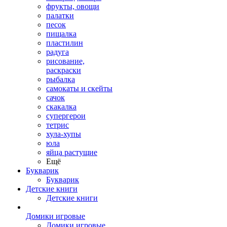
фрукты, овощи
палатки
песок
пищалка
пластилин
радуга
рисование,
раскраски
рыбалка
самокаты и скейты
сачок
скакалка
супергерои
тетрис
хула-хупы
юла
яйца растущие
Ещё
Букварик
Букварик
Детские книги
Детские книги
Домики игровые
Домики игровые