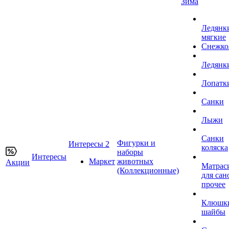
Зима
Ледянк
мягкие
Снежко
Ледянк
Лопатк
Санки
Лыжи
Санки
Фигурки и
Интересы 2
коляска
наборы
Интересы
Маркет
животных
Акции
Матрас
(Коллекционные)
для сан
прочее
Клюшк
шайбы