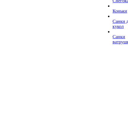
Снегок
Коньки
Санки 
кукол
Санки
ватруш