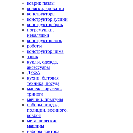
коврик пазлы
коляски, кроватки
конструкторы
конструктор аусини
конструктор брик
погремушки,
неваляшки
конструктор лозь
роботы
конструктор чима
зарик
куклы, одежда,
аксессуары
ДЕФА
кухни, бытовая
техника, посуда
манеж, карусель-
тринога
мячики, прыгуны
наборы ниндзя,
полиции, военного,
ковбоя
металлические
машины
наборы доктора