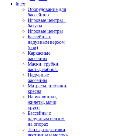
Intex
Оборудование для
бассейнов
Игровые центры -
батуты
Игровые центры
Бассейны с
надувным верхом
(изи)
Каркасные
бассейны
Маски, трубки,
ласты, наборы
Надувные
бассейны
Матрасы, плотики,
кресла
Нарукавники,
жилеты, мячи,
круги
Бассейны с
надувным верхом
на опорах
Тенты, подстилки,
лестницы и мелочь