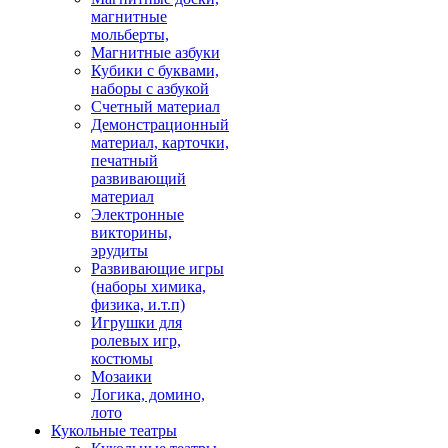
магнитные
мольберты,
Магнитные азбуки
Кубики с буквами,
наборы с азбукой
Счетный материал
Демонстрационный
материал, карточки,
печатный
развивающий
материал
Электронные
викторины,
эрудиты
Развивающие игры
(наборы химика,
физика, и.т.п)
Игрушки для
ролевых игр,
костюмы
Мозаики
Логика, домино,
лото
Кукольные театры