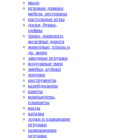
мыло
игровые домики,
мебель, рестораны
настольные игры
доски, буквы,
цифры
треки, паркинги,
железные дороги
животные, птицы и
др. звери
заводные игрушки
воздушные змеи
змейки, кубики
зонтики
инструменты
калейдоскопы
кареты
компьютеры,
планшеты
кассы
каталка
лодки и плавающие
игрушки
развивающие
игрушки