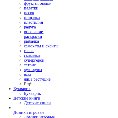
фрукты, овощи
палатки
песок
пищалка
пластилин
радуга
рисование,
раскраски
рыбалка
самокаты и скейты
сачок
скакалка
супергерои
тетрис
хула-хупы
юла
яйца растущие
Ещё
Букварик
Букварик
Детские книги
Детские книги
Домики игровые
Домики игровые