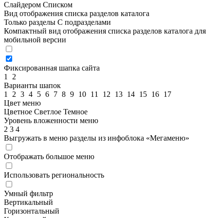
Слайдером
Списком
Вид отображения списка разделов каталога
Только разделы
С подразделами
Компактный вид отображения списка разделов каталога для
мобильной версии
Фиксированная шапка сайта
1
2
Варианты шапок
1
2
3
4
5
6
7
8
9
10
11
12
13
14
15
16
17
Цвет меню
Цветное
Светлое
Темное
Уровень вложенности меню
2
3
4
Выгружать в меню разделы из инфоблока «Мегаменю»
Отображать большое меню
Использовать региональность
Умный фильтр
Вертикальный
Горизонтальный