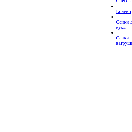
Снегок
Коньки
Санки 
кукол
Санки
ватруш