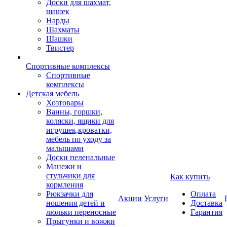
Доски для шахмат,
шашек
Нарды
Шахматы
Шашки
Твистер
Спортивные комплексы
Спортивные
комплексы
Детская мебель
Хозтовары
Ванны, горшки,
коляски, ящики для
игрушек,кроватки,
мебель по уходу за
малышами
Доски пеленальные
Манежи и
стульчики для
Как купить
кормления
Рюкзачки для
Оплата
Акции
Услуги
ношения детей и
Доставка
люльки переносные
Гарантия
Прыгунки и вожжи