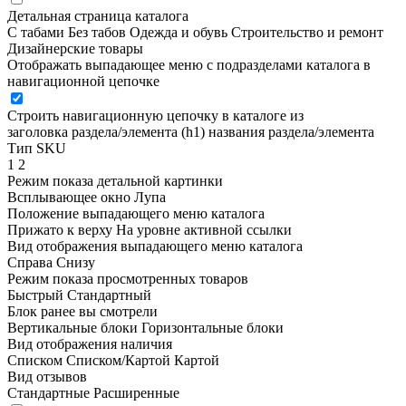
Детальная страница каталога
С табами
Без табов
Одежда и обувь
Строительство и ремонт
Дизайнерские товары
Отображать выпадающее меню с подразделами каталога в
навигационной цепочке
Строить навигационную цепочку в каталоге из
заголовка раздела/элемента (h1)
названия раздела/элемента
Тип SKU
1
2
Режим показа детальной картинки
Всплывающее окно
Лупа
Положение выпадающего меню каталога
Прижато к верху
На уровне активной ссылки
Вид отображения выпадающего меню каталога
Справа
Снизу
Режим показа просмотренных товаров
Быстрый
Стандартный
Блок ранее вы смотрели
Вертикальные блоки
Горизонтальные блоки
Вид отображения наличия
Списком
Списком/Картой
Картой
Вид отзывов
Стандартные
Расширенные