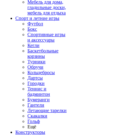
Мебель для дома,
гладильные доски,
мебель для отдыха
Спорт и летние игры
Футбол
Бокс
Спортивные игры
и аксессуары
Кегли
Баскетбольные
корзины
Турники
Обручи
Кольцебросы
Дартсы
Городки
Теннис и
бадминтон
Бумеранги
Гантели
Летающие тарелки
Скакалки
Гольф
Ещё
Конструкторы