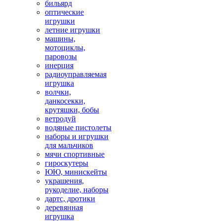
бильярд
оптические
игрушки
летние игрушки
машины,
мотоциклы,
паровозы
инерция
радиоуправляемая
игрушка
волчки,
данкосекки,
крутяшки, бобы
ветродуй
водяные пистолеты
наборы и игрушки
для мальчиков
мячи спортивные
гироскутеры
ЮЮ, минискейты
украшения,
рукоделие, наборы
дартс, дротики
деревянная
игрушка