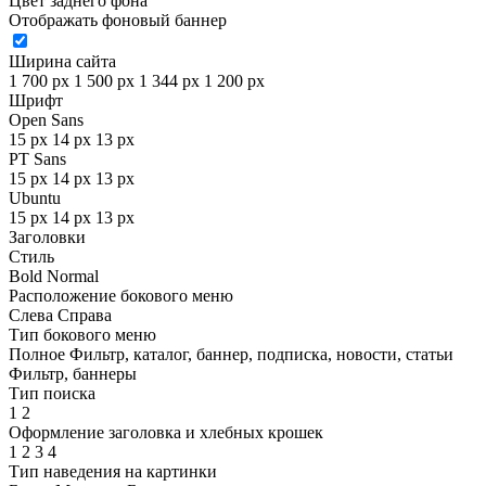
Цвет заднего фона
Отображать фоновый баннер
Ширина сайта
1 700 px
1 500 px
1 344 px
1 200 px
Шрифт
Open Sans
15 px
14 px
13 px
PT Sans
15 px
14 px
13 px
Ubuntu
15 px
14 px
13 px
Заголовки
Стиль
Bold
Normal
Расположение бокового меню
Слева
Справа
Тип бокового меню
Полное
Фильтр, каталог, баннер, подписка, новости, статьи
Фильтр, баннеры
Тип поиска
1
2
Оформление заголовка и хлебных крошек
1
2
3
4
Тип наведения на картинки