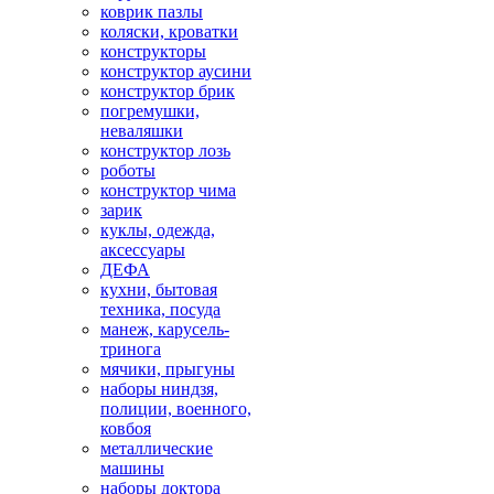
коврик пазлы
коляски, кроватки
конструкторы
конструктор аусини
конструктор брик
погремушки,
неваляшки
конструктор лозь
роботы
конструктор чима
зарик
куклы, одежда,
аксессуары
ДЕФА
кухни, бытовая
техника, посуда
манеж, карусель-
тринога
мячики, прыгуны
наборы ниндзя,
полиции, военного,
ковбоя
металлические
машины
наборы доктора