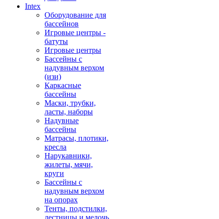
Intex
Оборудование для
бассейнов
Игровые центры -
батуты
Игровые центры
Бассейны с
надувным верхом
(изи)
Каркасные
бассейны
Маски, трубки,
ласты, наборы
Надувные
бассейны
Матрасы, плотики,
кресла
Нарукавники,
жилеты, мячи,
круги
Бассейны с
надувным верхом
на опорах
Тенты, подстилки,
лестницы и мелочь