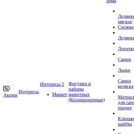
Зима
Ледянк
мягкие
Снежко
Ледянк
Лопатк
Санки
Лыжи
Санки
Фигурки и
Интересы 2
коляска
наборы
Интересы
Маркет
животных
Акции
Матрас
(Коллекционные)
для сан
прочее
Клюшк
шайбы