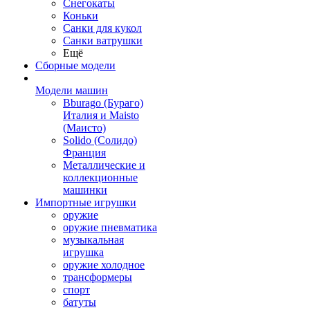
Снегокаты
Коньки
Санки для кукол
Санки ватрушки
Ещё
Сборные модели
Модели машин
Bburago (Бураго)
Италия и Maisto
(Маисто)
Solido (Солидо)
Франция
Металлические и
коллекционные
машинки
Импортные игрушки
оружие
оружие пневматика
музыкальная
игрушка
оружие холодное
трансформеры
спорт
батуты