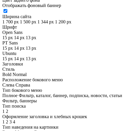
Цвет заднего фона
Отображать фоновый баннер
Ширина сайта
1 700 px
1 500 px
1 344 px
1 200 px
Шрифт
Open Sans
15 px
14 px
13 px
PT Sans
15 px
14 px
13 px
Ubuntu
15 px
14 px
13 px
Заголовки
Стиль
Bold
Normal
Расположение бокового меню
Слева
Справа
Тип бокового меню
Полное
Фильтр, каталог, баннер, подписка, новости, статьи
Фильтр, баннеры
Тип поиска
1
2
Оформление заголовка и хлебных крошек
1
2
3
4
Тип наведения на картинки