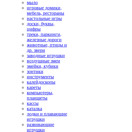
мыло
игровые домики,
мебель, рестораны
настольные игры
доски, буквы,
цифры
треки, паркинги,
железные дороги
животные, птицы и
др. звери
заводные игрушки
воздушные змеи
змейки, кубики
зонтики
инструменты
калейдоскопы
кареты
компьютеры,
планшеты
кассы
каталка
лодки и плавающие
игрушки
развивающие
игрушки