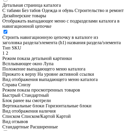
Детальная страница каталога
С табами
Без табов
Одежда и обувь
Строительство и ремонт
Дизайнерские товары
Отображать выпадающее меню с подразделами каталога в
навигационной цепочке
Строить навигационную цепочку в каталоге из
заголовка раздела/элемента (h1)
названия раздела/элемента
Тип SKU
1
2
Режим показа детальной картинки
Всплывающее окно
Лупа
Положение выпадающего меню каталога
Прижато к верху
На уровне активной ссылки
Вид отображения выпадающего меню каталога
Справа
Снизу
Режим показа просмотренных товаров
Быстрый
Стандартный
Блок ранее вы смотрели
Вертикальные блоки
Горизонтальные блоки
Вид отображения наличия
Списком
Списком/Картой
Картой
Вид отзывов
Стандартные
Расширенные