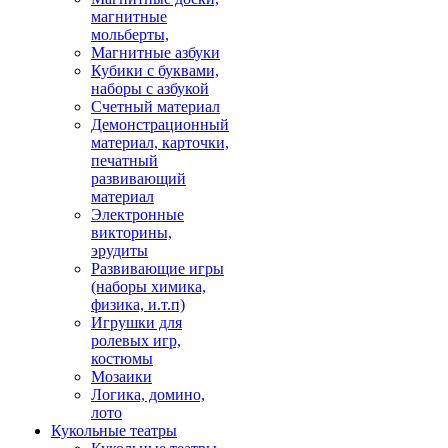
магнитные
мольберты,
Магнитные азбуки
Кубики с буквами,
наборы с азбукой
Счетный материал
Демонстрационный
материал, карточки,
печатный
развивающий
материал
Электронные
викторины,
эрудиты
Развивающие игры
(наборы химика,
физика, и.т.п)
Игрушки для
ролевых игр,
костюмы
Мозаики
Логика, домино,
лото
Кукольные театры