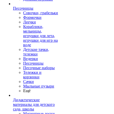
Песочницы
Совочки, грабельки
Формочки
Леечки
Кораблики,
мельницы,
игрушки для лета,
игрушки для игр на
воде
Детские тачки,
тележки
Ведерки
Песочницы
Песочные наборы
Тележки и
корзинки
Сачки
Мыльные пузыри
Ещё
Дидактические
материалы для детского
сада, школы
Магнитные доски,