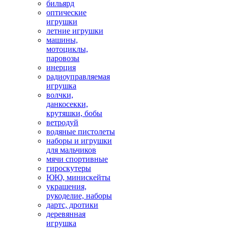
бильярд
оптические
игрушки
летние игрушки
машины,
мотоциклы,
паровозы
инерция
радиоуправляемая
игрушка
волчки,
данкосекки,
крутяшки, бобы
ветродуй
водяные пистолеты
наборы и игрушки
для мальчиков
мячи спортивные
гироскутеры
ЮЮ, минискейты
украшения,
рукоделие, наборы
дартс, дротики
деревянная
игрушка