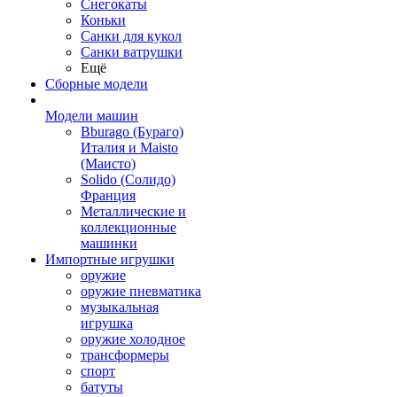
Снегокаты
Коньки
Санки для кукол
Санки ватрушки
Ещё
Сборные модели
Модели машин
Bburago (Бураго)
Италия и Maisto
(Маисто)
Solido (Солидо)
Франция
Металлические и
коллекционные
машинки
Импортные игрушки
оружие
оружие пневматика
музыкальная
игрушка
оружие холодное
трансформеры
спорт
батуты