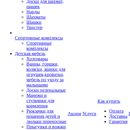
Доски для шахмат,
шашек
Нарды
Шахматы
Шашки
Твистер
Спортивные комплексы
Спортивные
комплексы
Детская мебель
Хозтовары
Ванны, горшки,
коляски, ящики для
игрушек,кроватки,
мебель по уходу за
малышами
Доски пеленальные
Манежи и
стульчики для
Как купить
кормления
Рюкзачки для
Оплата
Акции
Услуги
ношения детей и
Доставка
люльки переносные
Гарантия
Прыгунки и вожжи