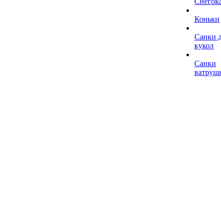
Снегок
Коньки
Санки 
кукол
Санки
ватруш