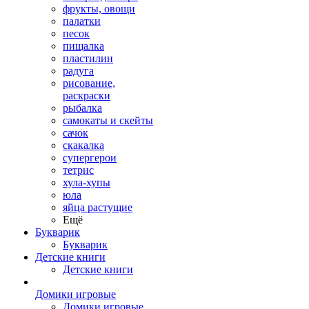
фрукты, овощи
палатки
песок
пищалка
пластилин
радуга
рисование,
раскраски
рыбалка
самокаты и скейты
сачок
скакалка
супергерои
тетрис
хула-хупы
юла
яйца растущие
Ещё
Букварик
Букварик
Детские книги
Детские книги
Домики игровые
Домики игровые