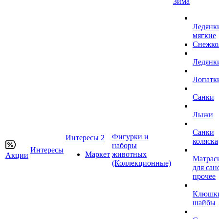
Зима
Ледянк
мягкие
Снежко
Ледянк
Лопатк
Санки
Лыжи
Санки
Фигурки и
Интересы 2
коляска
наборы
Интересы
Маркет
животных
Акции
Матрас
(Коллекционные)
для сан
прочее
Клюшк
шайбы