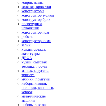
коврик пазлы
коляски, кроватки
конструкторы
конструктор аусини
конструктор брик
погремушки,
неваляшки
конструктор лозь
роботы
конструктор чима
зарик
куклы, одежда,
аксессуары
ДЕФА
кухни, бытовая
техника, посуда
манеж, карусель-
тринога
мячики, прыгуны
наборы ниндзя,
полиции, военного,
ковбоя
металлические
машины
наборы доктора