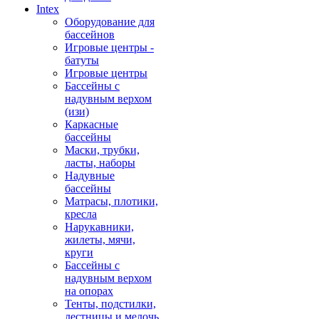
Intex
Оборудование для
бассейнов
Игровые центры -
батуты
Игровые центры
Бассейны с
надувным верхом
(изи)
Каркасные
бассейны
Маски, трубки,
ласты, наборы
Надувные
бассейны
Матрасы, плотики,
кресла
Нарукавники,
жилеты, мячи,
круги
Бассейны с
надувным верхом
на опорах
Тенты, подстилки,
лестницы и мелочь