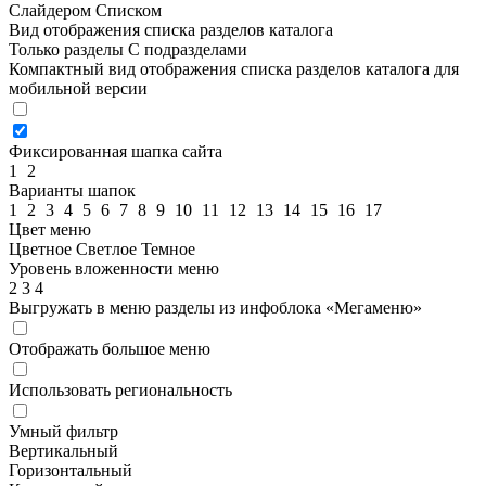
Слайдером
Списком
Вид отображения списка разделов каталога
Только разделы
С подразделами
Компактный вид отображения списка разделов каталога для
мобильной версии
Фиксированная шапка сайта
1
2
Варианты шапок
1
2
3
4
5
6
7
8
9
10
11
12
13
14
15
16
17
Цвет меню
Цветное
Светлое
Темное
Уровень вложенности меню
2
3
4
Выгружать в меню разделы из инфоблока «Мегаменю»
Отображать большое меню
Использовать региональность
Умный фильтр
Вертикальный
Горизонтальный