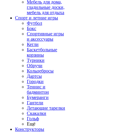
Мебель для дома,
гладильные доски,
мебель для отдыха
Спорт и летние игры
Футбол
Бокс
Спортивные игры
и аксессуары
Кегли
Баскетбольные
корзины
Турники
Обручи
Кольцебросы
Дартсы
Городки
Теннис и
бадминтон
Бумеранги
Гантели
Летающие тарелки
Скакалки
Гольф
Ещё
Конструкторы