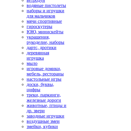
ветродуй
водяные пистолеты
наборы и игрушки
для мальчиков
мячи спортивные
гироскутеры
ЮЮ, минискейты
украшения,
рукоделие, наборы
дартс, дротики
деревянная
игрушка
мыло
игровые домики,
мебель, рестораны
настольные игры
доски, буквы,
цифры
треки, паркинги,
железные дороги
животные, птицы и
др. звери
заводные игрушки
воздушные змеи
змейки, кубики