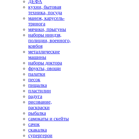
ДЕФА
кухни, бытовая
техника, посуда
манеж, карусель-
тринога
мячики, прыгуны
наборы ниндзя,
полиции, военного,
ковбоя
металлические
машины
наборы доктора
фрукты, овощи
палатки
песок
пищалка
пластилин
радуга
рисование,
раскраски
рыбалка
самокаты и скейты
сачок
скакалка
супергерои