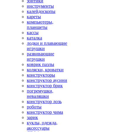
зонтики
инструменты
калейдоскопы
кареты
компьютеры,
планшеты
кассы
каталка
лодки и плавающие
игрушки
развивающие
игрушки
коврик пазлы
коляски, кроватки
конструкторы
конструктор аусини
конструктор брик
погремушки,
неваляшки
конструктор лозь
роботы
конструктор чима
зарик
куклы, одежда,
аксессуары