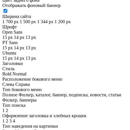
Цвет заднего фона
Отображать фоновый баннер
Ширина сайта
1 700 px
1 500 px
1 344 px
1 200 px
Шрифт
Open Sans
15 px
14 px
13 px
PT Sans
15 px
14 px
13 px
Ubuntu
15 px
14 px
13 px
Заголовки
Стиль
Bold
Normal
Расположение бокового меню
Слева
Справа
Тип бокового меню
Полное
Фильтр, каталог, баннер, подписка, новости, статьи
Фильтр, баннеры
Тип поиска
1
2
Оформление заголовка и хлебных крошек
1
2
3
4
Тип наведения на картинки