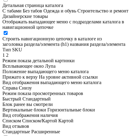
Детальная страница каталога
С табами
Без табов
Одежда и обувь
Строительство и ремонт
Дизайнерские товары
Отображать выпадающее меню с подразделами каталога в
навигационной цепочке
Строить навигационную цепочку в каталоге из
заголовка раздела/элемента (h1)
названия раздела/элемента
Тип SKU
1
2
Режим показа детальной картинки
Всплывающее окно
Лупа
Положение выпадающего меню каталога
Прижато к верху
На уровне активной ссылки
Вид отображения выпадающего меню каталога
Справа
Снизу
Режим показа просмотренных товаров
Быстрый
Стандартный
Блок ранее вы смотрели
Вертикальные блоки
Горизонтальные блоки
Вид отображения наличия
Списком
Списком/Картой
Картой
Вид отзывов
Стандартные
Расширенные