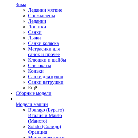
Зима
Ледянки мягкие
Снежколепы
Ледянки
Лопатки
Санки
Лыжи
Санки коляска
Матрасики для
санок и прочее
Клюшки и шайбы
Снегокаты
Коньки
Санки для кукол
Санки ватрушки
Ещё
Сборные модели
Модели машин
Bburago (Бураго)
Италия и Maisto
(Маисто)
Solido (Солидо)
Франция
Металлические и