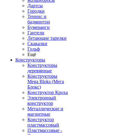
Кольцебросы
Дартсы
Городки
Теннис и
бадминтон
Бумеранги
Гантели
Летающие тарелки
Скакалки
Гольф
Ещё
Конструкторы
Конструкторы
деревянные
Конструкторы
Mega Bloks (Мега
Блокс)
Конструктор Кроха
Электронный
конструктор
Металлические и
магнитные
Конструктор
пластмассовый
Пластмассовые -