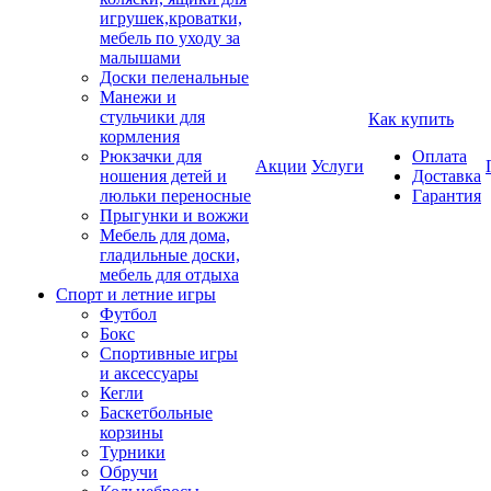
игрушек,кроватки,
мебель по уходу за
малышами
Доски пеленальные
Манежи и
стульчики для
Как купить
кормления
Рюкзачки для
Оплата
Акции
Услуги
ношения детей и
Доставка
люльки переносные
Гарантия
Прыгунки и вожжи
Мебель для дома,
гладильные доски,
мебель для отдыха
Спорт и летние игры
Футбол
Бокс
Спортивные игры
и аксессуары
Кегли
Баскетбольные
корзины
Турники
Обручи