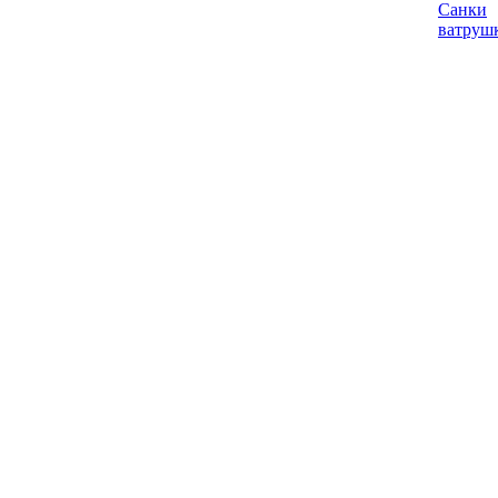
Санки
ватруш