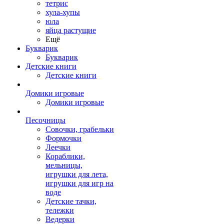
тетрис
хула-хупы
юла
яйца растущие
Ещё
Букварик
Букварик
Детские книги
Детские книги
Домики игровые
Домики игровые
Песочницы
Совочки, грабельки
Формочки
Леечки
Кораблики,
мельницы,
игрушки для лета,
игрушки для игр на
воде
Детские тачки,
тележки
Ведерки