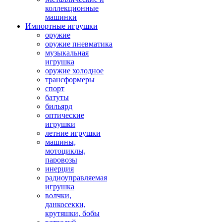
коллекционные
машинки
Импортные игрушки
оружие
оружие пневматика
музыкальная
игрушка
оружие холодное
трансформеры
спорт
батуты
бильярд
оптические
игрушки
летние игрушки
машины,
мотоциклы,
паровозы
инерция
радиоуправляемая
игрушка
волчки,
данкосекки,
крутяшки, бобы