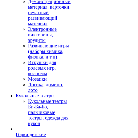
Демонстрационный
материал, карточки,
печатный
развивающий
материал
Электронные
викторины,
эрудиты
Развивающие игры
(наборы химика,
физика, и.т.п)
Игрушки для
ролевых игр,
костюмы
Мозаики
Логика, домино,
лото
Кукольные театры
Кукольные театры
Би-Ба-Бо,
пальчиковые
театры, одежда для
кукол
Горки детские