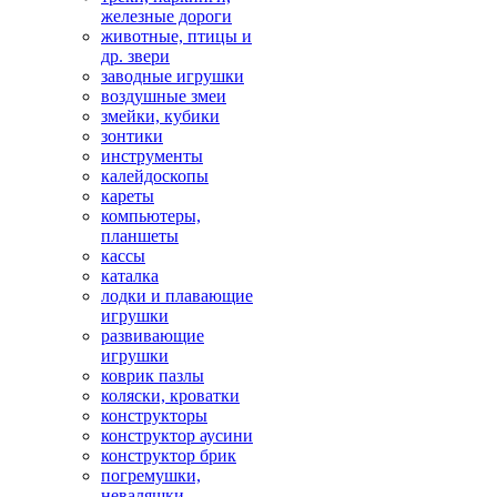
железные дороги
животные, птицы и
др. звери
заводные игрушки
воздушные змеи
змейки, кубики
зонтики
инструменты
калейдоскопы
кареты
компьютеры,
планшеты
кассы
каталка
лодки и плавающие
игрушки
развивающие
игрушки
коврик пазлы
коляски, кроватки
конструкторы
конструктор аусини
конструктор брик
погремушки,
неваляшки