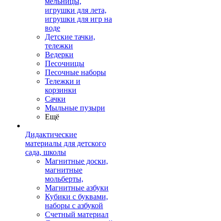
мельницы,
игрушки для лета,
игрушки для игр на
воде
Детские тачки,
тележки
Ведерки
Песочницы
Песочные наборы
Тележки и
корзинки
Сачки
Мыльные пузыри
Ещё
Дидактические
материалы для детского
сада, школы
Магнитные доски,
магнитные
мольберты,
Магнитные азбуки
Кубики с буквами,
наборы с азбукой
Счетный материал