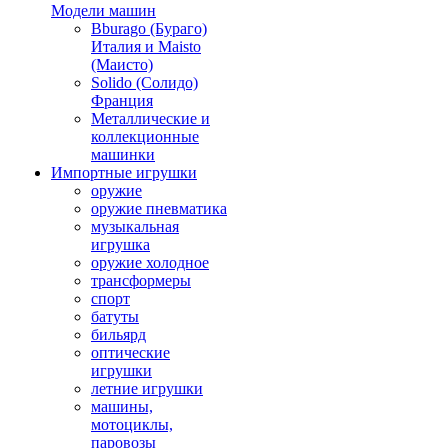
Модели машин
Bburago (Бураго)
Италия и Maisto
(Маисто)
Solido (Солидо)
Франция
Металлические и
коллекционные
машинки
Импортные игрушки
оружие
оружие пневматика
музыкальная
игрушка
оружие холодное
трансформеры
спорт
батуты
бильярд
оптические
игрушки
летние игрушки
машины,
мотоциклы,
паровозы