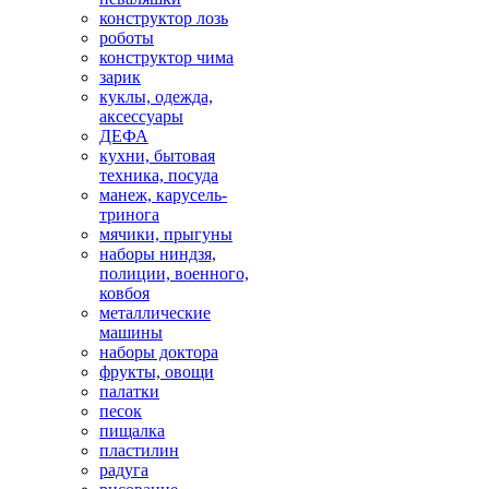
конструктор лозь
роботы
конструктор чима
зарик
куклы, одежда,
аксессуары
ДЕФА
кухни, бытовая
техника, посуда
манеж, карусель-
тринога
мячики, прыгуны
наборы ниндзя,
полиции, военного,
ковбоя
металлические
машины
наборы доктора
фрукты, овощи
палатки
песок
пищалка
пластилин
радуга