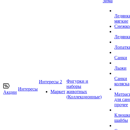
Зима
Ледянк
мягкие
Снежко
Ледянк
Лопатк
Санки
Лыжи
Санки
Фигурки и
Интересы 2
коляска
наборы
Интересы
Маркет
животных
Акции
Матрас
(Коллекционные)
для сан
прочее
Клюшк
шайбы