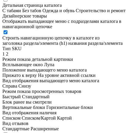
Детальная страница каталога
С табами
Без табов
Одежда и обувь
Строительство и ремонт
Дизайнерские товары
Отображать выпадающее меню с подразделами каталога в
навигационной цепочке
Строить навигационную цепочку в каталоге из
заголовка раздела/элемента (h1)
названия раздела/элемента
Тип SKU
1
2
Режим показа детальной картинки
Всплывающее окно
Лупа
Положение выпадающего меню каталога
Прижато к верху
На уровне активной ссылки
Вид отображения выпадающего меню каталога
Справа
Снизу
Режим показа просмотренных товаров
Быстрый
Стандартный
Блок ранее вы смотрели
Вертикальные блоки
Горизонтальные блоки
Вид отображения наличия
Списком
Списком/Картой
Картой
Вид отзывов
Стандартные
Расширенные