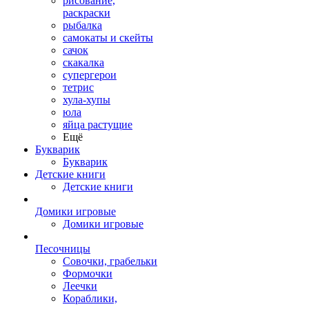
рисование,
раскраски
рыбалка
самокаты и скейты
сачок
скакалка
супергерои
тетрис
хула-хупы
юла
яйца растущие
Ещё
Букварик
Букварик
Детские книги
Детские книги
Домики игровые
Домики игровые
Песочницы
Совочки, грабельки
Формочки
Леечки
Кораблики,