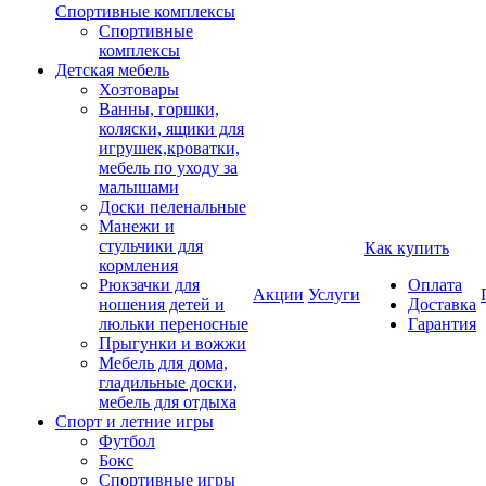
Спортивные комплексы
Спортивные
комплексы
Детская мебель
Хозтовары
Ванны, горшки,
коляски, ящики для
игрушек,кроватки,
мебель по уходу за
малышами
Доски пеленальные
Манежи и
стульчики для
Как купить
кормления
Рюкзачки для
Оплата
Акции
Услуги
ношения детей и
Доставка
люльки переносные
Гарантия
Прыгунки и вожжи
Мебель для дома,
гладильные доски,
мебель для отдыха
Спорт и летние игры
Футбол
Бокс
Спортивные игры