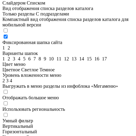
Слайдером
Списком
Вид отображения списка разделов каталога
Только разделы
С подразделами
Компактный вид отображения списка разделов каталога для
мобильной версии
Фиксированная шапка сайта
1
2
Варианты шапок
1
2
3
4
5
6
7
8
9
10
11
12
13
14
15
16
17
Цвет меню
Цветное
Светлое
Темное
Уровень вложенности меню
2
3
4
Выгружать в меню разделы из инфоблока «Мегаменю»
Отображать большое меню
Использовать региональность
Умный фильтр
Вертикальный
Горизонтальный