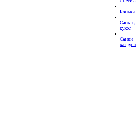
Снегок
Коньки
Санки 
кукол
Санки
ватруш