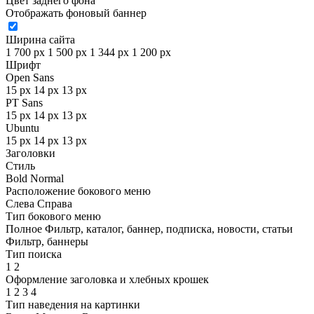
Цвет заднего фона
Отображать фоновый баннер
Ширина сайта
1 700 px
1 500 px
1 344 px
1 200 px
Шрифт
Open Sans
15 px
14 px
13 px
PT Sans
15 px
14 px
13 px
Ubuntu
15 px
14 px
13 px
Заголовки
Стиль
Bold
Normal
Расположение бокового меню
Слева
Справа
Тип бокового меню
Полное
Фильтр, каталог, баннер, подписка, новости, статьи
Фильтр, баннеры
Тип поиска
1
2
Оформление заголовка и хлебных крошек
1
2
3
4
Тип наведения на картинки