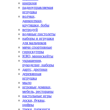
инерция
радиоуправляемая
игрушка
волчки,
данкосекки,
крутяшки, бобы
ветродуй
водяные пистолеты
наборы и игрушки
для мальчиков
мячи спортивные
гироскутеры
ЮЮ, минискейты
украшения,
рукоделие, наборы
дартс, дротики
деревянная
игрушка
мыло
игровые домики,
мебель, рестораны
настольные игры
доски, буквы,
цифры
треки, паркинги,