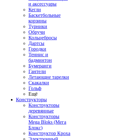
и аксессуары
Кегли
Баскетбольные
корзины
Турники
Обручи
Кольцебросы
Дартсы
Городки
Теннис и
бадминтон
Бумеранги
Гантели
Летающие тарелки
Скакалки
Гольф
Ещё
Конструкторы
Конструкторы
деревянные
Конструкторы
Mega Bloks (Мега
Блокс)
Конструктор Кроха
Электронный