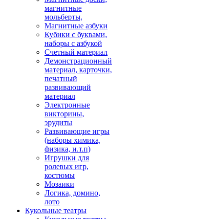
магнитные
мольберты,
Магнитные азбуки
Кубики с буквами,
наборы с азбукой
Счетный материал
Демонстрационный
материал, карточки,
печатный
развивающий
материал
Электронные
викторины,
эрудиты
Развивающие игры
(наборы химика,
физика, и.т.п)
Игрушки для
ролевых игр,
костюмы
Мозаики
Логика, домино,
лото
Кукольные театры