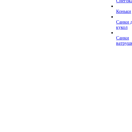
Снегок
Коньки
Санки 
кукол
Санки
ватруш