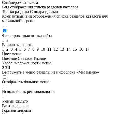
Слайдером
Списком
Вид отображения списка разделов каталога
Только разделы
С подразделами
Компактный вид отображения списка разделов каталога для
мобильной версии
Фиксированная шапка сайта
1
2
Варианты шапок
1
2
3
4
5
6
7
8
9
10
11
12
13
14
15
16
17
Цвет меню
Цветное
Светлое
Темное
Уровень вложенности меню
2
3
4
Выгружать в меню разделы из инфоблока «Мегаменю»
Отображать большое меню
Использовать региональность
Умный фильтр
Вертикальный
Горизонтальный