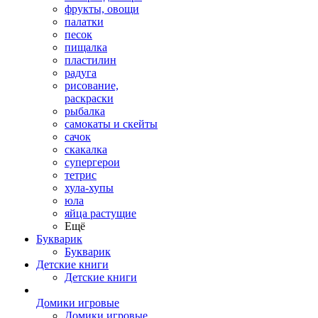
фрукты, овощи
палатки
песок
пищалка
пластилин
радуга
рисование,
раскраски
рыбалка
самокаты и скейты
сачок
скакалка
супергерои
тетрис
хула-хупы
юла
яйца растущие
Ещё
Букварик
Букварик
Детские книги
Детские книги
Домики игровые
Домики игровые