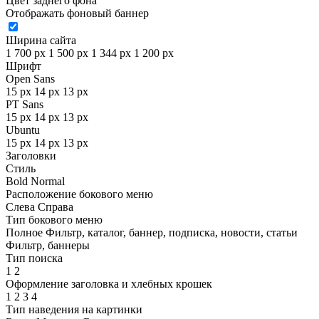
Цвет заднего фона
Отображать фоновый баннер
Ширина сайта
1 700 px
1 500 px
1 344 px
1 200 px
Шрифт
Open Sans
15 px
14 px
13 px
PT Sans
15 px
14 px
13 px
Ubuntu
15 px
14 px
13 px
Заголовки
Стиль
Bold
Normal
Расположение бокового меню
Слева
Справа
Тип бокового меню
Полное
Фильтр, каталог, баннер, подписка, новости, статьи
Фильтр, баннеры
Тип поиска
1
2
Оформление заголовка и хлебных крошек
1
2
3
4
Тип наведения на картинки