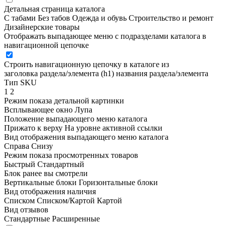
Детальная страница каталога
С табами
Без табов
Одежда и обувь
Строительство и ремонт
Дизайнерские товары
Отображать выпадающее меню с подразделами каталога в
навигационной цепочке
Строить навигационную цепочку в каталоге из
заголовка раздела/элемента (h1)
названия раздела/элемента
Тип SKU
1
2
Режим показа детальной картинки
Всплывающее окно
Лупа
Положение выпадающего меню каталога
Прижато к верху
На уровне активной ссылки
Вид отображения выпадающего меню каталога
Справа
Снизу
Режим показа просмотренных товаров
Быстрый
Стандартный
Блок ранее вы смотрели
Вертикальные блоки
Горизонтальные блоки
Вид отображения наличия
Списком
Списком/Картой
Картой
Вид отзывов
Стандартные
Расширенные