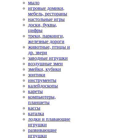
мыло
игровые домики,
мебель, рестораны
настольные игры
доски, буквы,
цифры
треки, паркинги,
железные дороги
животные, птицы и
др. звери
заводные игрушки
воздушные змеи
змейки, кубики
зонтики
инструменты
калейдоскопы
кареты
компьютеры,
планшеты
кассы
каталка
лодки и плавающие
игрушки
развивающие
игрушки