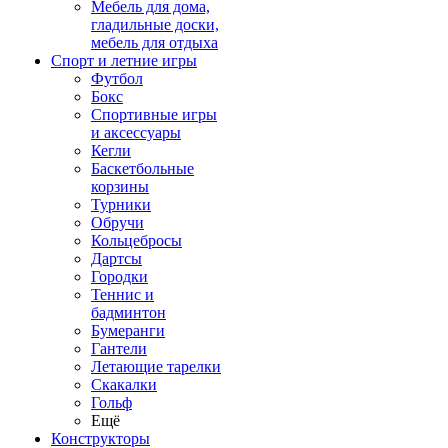
Мебель для дома,
гладильные доски,
мебель для отдыха
Спорт и летние игры
Футбол
Бокс
Спортивные игры
и аксессуары
Кегли
Баскетбольные
корзины
Турники
Обручи
Кольцебросы
Дартсы
Городки
Теннис и
бадминтон
Бумеранги
Гантели
Летающие тарелки
Скакалки
Гольф
Ещё
Конструкторы