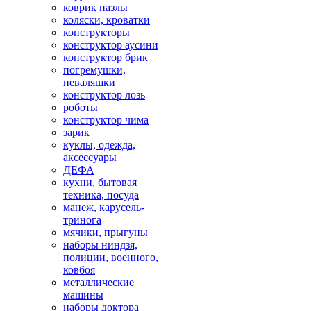
коврик пазлы
коляски, кроватки
конструкторы
конструктор аусини
конструктор брик
погремушки,
неваляшки
конструктор лозь
роботы
конструктор чима
зарик
куклы, одежда,
аксессуары
ДЕФА
кухни, бытовая
техника, посуда
манеж, карусель-
тринога
мячики, прыгуны
наборы ниндзя,
полиции, военного,
ковбоя
металлические
машины
наборы доктора