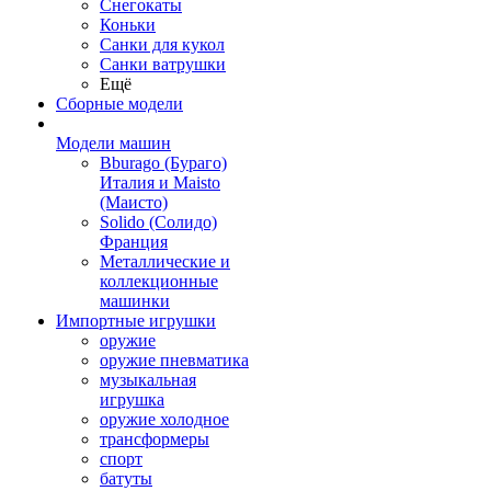
Снегокаты
Коньки
Санки для кукол
Санки ватрушки
Ещё
Сборные модели
Модели машин
Bburago (Бураго)
Италия и Maisto
(Маисто)
Solido (Солидо)
Франция
Металлические и
коллекционные
машинки
Импортные игрушки
оружие
оружие пневматика
музыкальная
игрушка
оружие холодное
трансформеры
спорт
батуты