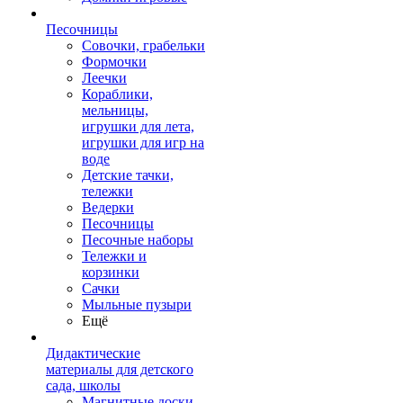
Песочницы
Совочки, грабельки
Формочки
Леечки
Кораблики,
мельницы,
игрушки для лета,
игрушки для игр на
воде
Детские тачки,
тележки
Ведерки
Песочницы
Песочные наборы
Тележки и
корзинки
Сачки
Мыльные пузыри
Ещё
Дидактические
материалы для детского
сада, школы
Магнитные доски,