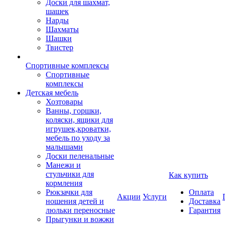
Доски для шахмат,
шашек
Нарды
Шахматы
Шашки
Твистер
Спортивные комплексы
Спортивные
комплексы
Детская мебель
Хозтовары
Ванны, горшки,
коляски, ящики для
игрушек,кроватки,
мебель по уходу за
малышами
Доски пеленальные
Манежи и
стульчики для
Как купить
кормления
Рюкзачки для
Оплата
Акции
Услуги
ношения детей и
Доставка
люльки переносные
Гарантия
Прыгунки и вожжи