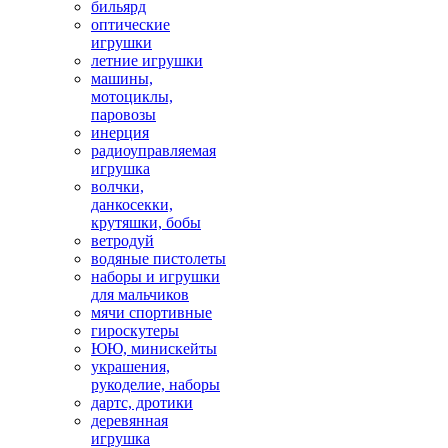
бильярд
оптические
игрушки
летние игрушки
машины,
мотоциклы,
паровозы
инерция
радиоуправляемая
игрушка
волчки,
данкосекки,
крутяшки, бобы
ветродуй
водяные пистолеты
наборы и игрушки
для мальчиков
мячи спортивные
гироскутеры
ЮЮ, минискейты
украшения,
рукоделие, наборы
дартс, дротики
деревянная
игрушка