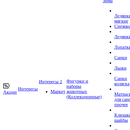
Зима
Ледянк
мягкие
Снежко
Ледянк
Лопатк
Санки
Лыжи
Санки
Фигурки и
Интересы 2
коляска
наборы
Интересы
Маркет
животных
Акции
Матрас
(Коллекционные)
для сан
прочее
Клюшк
шайбы