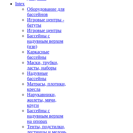
Intex
Оборудование для
бассейнов
Игровые центры -
батуты
Игровые центры
Бассейны с
надувным верхом
(изи)
Каркасные
бассейны
Маски, трубки,
ласты, наборы
Надувные
бассейны
Матрасы, плотики,
кресла
Нарукавники,
жилеты, мячи,
круги
Бассейны с
надувным верхом
на опорах
Тенты, подстилки,
лестницы и мелочь