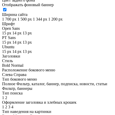
Цвет заднего фона
Отображать фоновый баннер
Ширина сайта
1 700 px
1 500 px
1 344 px
1 200 px
Шрифт
Open Sans
15 px
14 px
13 px
PT Sans
15 px
14 px
13 px
Ubuntu
15 px
14 px
13 px
Заголовки
Стиль
Bold
Normal
Расположение бокового меню
Слева
Справа
Тип бокового меню
Полное
Фильтр, каталог, баннер, подписка, новости, статьи
Фильтр, баннеры
Тип поиска
1
2
Оформление заголовка и хлебных крошек
1
2
3
4
Тип наведения на картинки