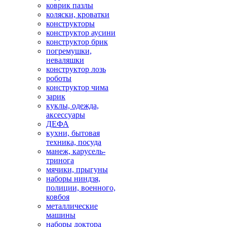
коврик пазлы
коляски, кроватки
конструкторы
конструктор аусини
конструктор брик
погремушки,
неваляшки
конструктор лозь
роботы
конструктор чима
зарик
куклы, одежда,
аксессуары
ДЕФА
кухни, бытовая
техника, посуда
манеж, карусель-
тринога
мячики, прыгуны
наборы ниндзя,
полиции, военного,
ковбоя
металлические
машины
наборы доктора