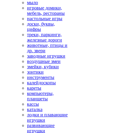
мыло
игровые домики,
мебель, рестораны
настольные игры
доски, буквы,
цифры
треки, паркинги,
железные дороги
животные, птицы и
др. звери
заводные игрушки
воздушные змеи
змейки, кубики
зонтики
инструменты
калейдоскопы
кареты
компьютеры,
планшеты
кассы
каталка
лодки и плавающие
игрушки
развивающие
игрушки