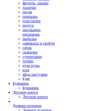
фрукты, овощи
палатки
песок
пищалка
пластилин
радуга
рисование,
раскраски
рыбалка
самокаты и скейты
сачок
скакалка
супергерои
тетрис
хула-хупы
юла
яйца растущие
Ещё
Букварик
Букварик
Детские книги
Детские книги
Домики игровые
Домики игровые