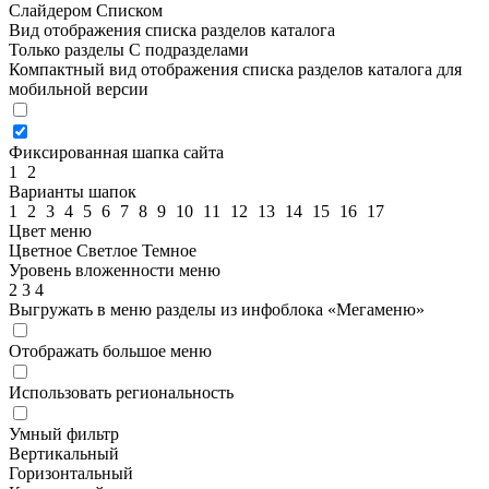
Слайдером
Списком
Вид отображения списка разделов каталога
Только разделы
С подразделами
Компактный вид отображения списка разделов каталога для
мобильной версии
Фиксированная шапка сайта
1
2
Варианты шапок
1
2
3
4
5
6
7
8
9
10
11
12
13
14
15
16
17
Цвет меню
Цветное
Светлое
Темное
Уровень вложенности меню
2
3
4
Выгружать в меню разделы из инфоблока «Мегаменю»
Отображать большое меню
Использовать региональность
Умный фильтр
Вертикальный
Горизонтальный