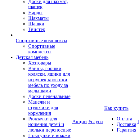
Доски для шахмат,
шашек
Нарды
Шахматы
Шашки
Твистер
Спортивные комплексы
Спортивные
комплексы
Детская мебель
Хозтовары
Ванны, горшки,
коляски, ящики для
игрушек,кроватки,
мебель по уходу за
малышами
Доски пеленальные
Манежи и
стульчики для
Как купить
кормления
Рюкзачки для
Оплата
Акции
Услуги
ношения детей и
Доставка
люльки переносные
Гарантия
Прыгунки и вожжи