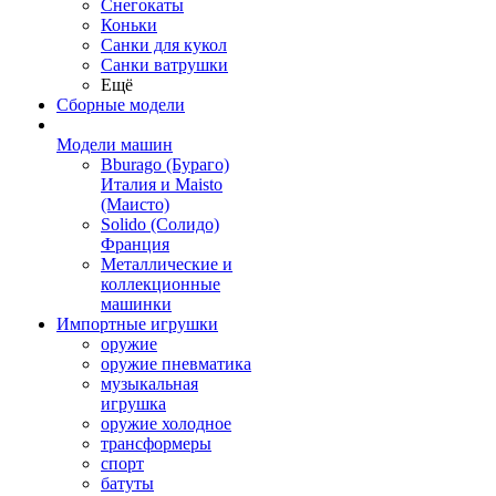
Снегокаты
Коньки
Санки для кукол
Санки ватрушки
Ещё
Сборные модели
Модели машин
Bburago (Бураго)
Италия и Maisto
(Маисто)
Solido (Солидо)
Франция
Металлические и
коллекционные
машинки
Импортные игрушки
оружие
оружие пневматика
музыкальная
игрушка
оружие холодное
трансформеры
спорт
батуты