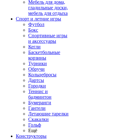
Мебель для дома,
гладильные доски,
мебель для отдыха
Спорт и летние игры
Футбол
Бокс
Спортивные игры
и аксессуары
Кегли
Баскетбольные
корзины
Турники
Обручи
Кольцебросы
Дартсы
Городки
Теннис и
бадминтон
Бумеранги
Гантели
Летающие тарелки
Скакалки
Гольф
Ещё
Конструкторы