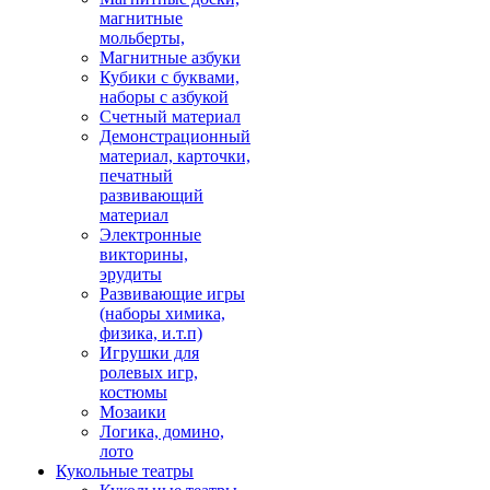
магнитные
мольберты,
Магнитные азбуки
Кубики с буквами,
наборы с азбукой
Счетный материал
Демонстрационный
материал, карточки,
печатный
развивающий
материал
Электронные
викторины,
эрудиты
Развивающие игры
(наборы химика,
физика, и.т.п)
Игрушки для
ролевых игр,
костюмы
Мозаики
Логика, домино,
лото
Кукольные театры