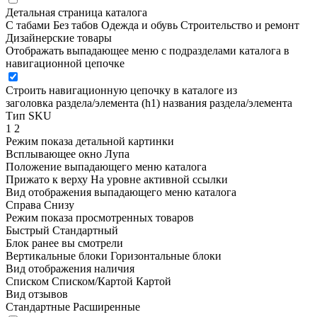
Детальная страница каталога
С табами
Без табов
Одежда и обувь
Строительство и ремонт
Дизайнерские товары
Отображать выпадающее меню с подразделами каталога в
навигационной цепочке
Строить навигационную цепочку в каталоге из
заголовка раздела/элемента (h1)
названия раздела/элемента
Тип SKU
1
2
Режим показа детальной картинки
Всплывающее окно
Лупа
Положение выпадающего меню каталога
Прижато к верху
На уровне активной ссылки
Вид отображения выпадающего меню каталога
Справа
Снизу
Режим показа просмотренных товаров
Быстрый
Стандартный
Блок ранее вы смотрели
Вертикальные блоки
Горизонтальные блоки
Вид отображения наличия
Списком
Списком/Картой
Картой
Вид отзывов
Стандартные
Расширенные