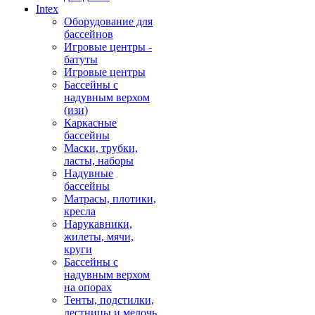
Intex
Оборудование для
бассейнов
Игровые центры -
батуты
Игровые центры
Бассейны с
надувным верхом
(изи)
Каркасные
бассейны
Маски, трубки,
ласты, наборы
Надувные
бассейны
Матрасы, плотики,
кресла
Нарукавники,
жилеты, мячи,
круги
Бассейны с
надувным верхом
на опорах
Тенты, подстилки,
лестницы и мелочь