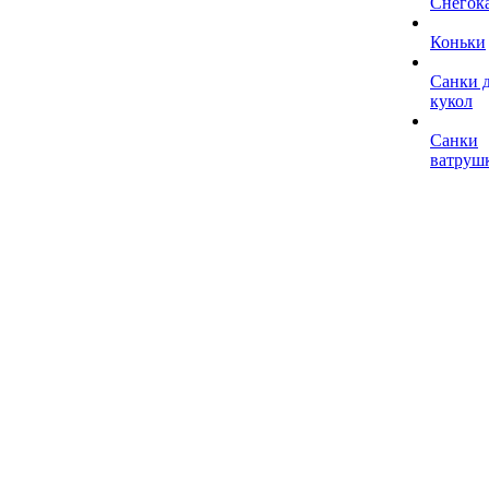
Снегок
Коньки
Санки 
кукол
Санки
ватруш