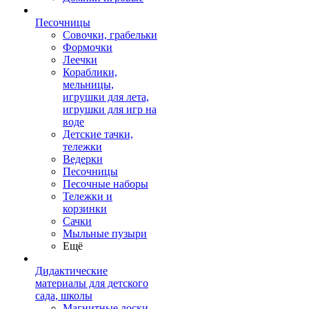
Песочницы
Совочки, грабельки
Формочки
Леечки
Кораблики,
мельницы,
игрушки для лета,
игрушки для игр на
воде
Детские тачки,
тележки
Ведерки
Песочницы
Песочные наборы
Тележки и
корзинки
Сачки
Мыльные пузыри
Ещё
Дидактические
материалы для детского
сада, школы
Магнитные доски,