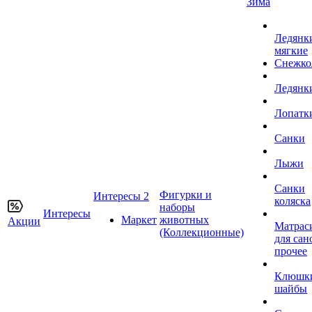
Зима
Ледянк
мягкие
Снежко
Ледянк
Лопатк
Санки
Лыжи
Санки
Фигурки и
Интересы 2
коляска
наборы
Интересы
Маркет
животных
Акции
Матрас
(Коллекционные)
для сан
прочее
Клюшк
шайбы