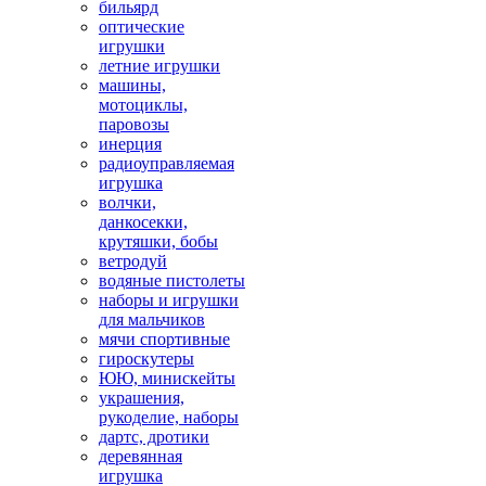
бильярд
оптические
игрушки
летние игрушки
машины,
мотоциклы,
паровозы
инерция
радиоуправляемая
игрушка
волчки,
данкосекки,
крутяшки, бобы
ветродуй
водяные пистолеты
наборы и игрушки
для мальчиков
мячи спортивные
гироскутеры
ЮЮ, минискейты
украшения,
рукоделие, наборы
дартс, дротики
деревянная
игрушка