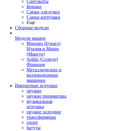
Снегокаты
Коньки
Санки для кукол
Санки ватрушки
Ещё
Сборные модели
Модели машин
Bburago (Бураго)
Италия и Maisto
(Маисто)
Solido (Солидо)
Франция
Металлические и
коллекционные
машинки
Импортные игрушки
оружие
оружие пневматика
музыкальная
игрушка
оружие холодное
трансформеры
спорт
батуты