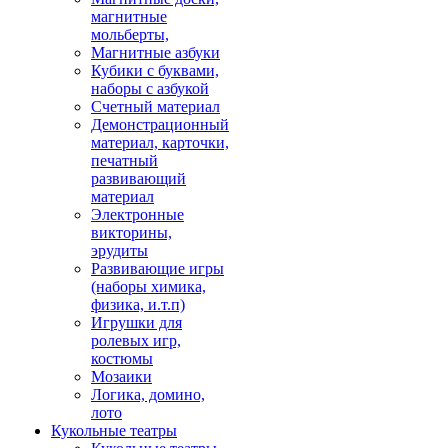
магнитные
мольберты,
Магнитные азбуки
Кубики с буквами,
наборы с азбукой
Счетный материал
Демонстрационный
материал, карточки,
печатный
развивающий
материал
Электронные
викторины,
эрудиты
Развивающие игры
(наборы химика,
физика, и.т.п)
Игрушки для
ролевых игр,
костюмы
Мозаики
Логика, домино,
лото
Кукольные театры