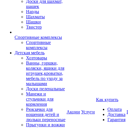
Доски для шахмат,
шашек
Нарды
Шахматы
Шашки
Твистер
Спортивные комплексы
Спортивные
комплексы
Детская мебель
Хозтовары
Ванны, горшки,
коляски, ящики для
игрушек,кроватки,
мебель по уходу за
малышами
Доски пеленальные
Манежи и
стульчики для
Как купить
кормления
Рюкзачки для
Оплата
Акции
Услуги
ношения детей и
Доставка
люльки переносные
Гарантия
Прыгунки и вожжи