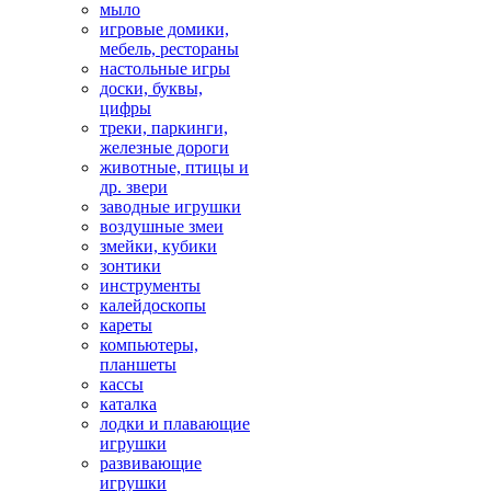
мыло
игровые домики,
мебель, рестораны
настольные игры
доски, буквы,
цифры
треки, паркинги,
железные дороги
животные, птицы и
др. звери
заводные игрушки
воздушные змеи
змейки, кубики
зонтики
инструменты
калейдоскопы
кареты
компьютеры,
планшеты
кассы
каталка
лодки и плавающие
игрушки
развивающие
игрушки