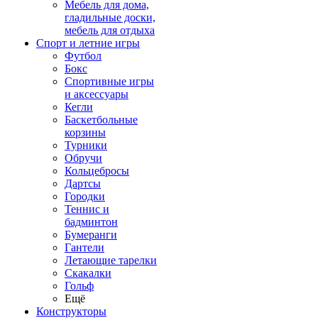
Мебель для дома,
гладильные доски,
мебель для отдыха
Спорт и летние игры
Футбол
Бокс
Спортивные игры
и аксессуары
Кегли
Баскетбольные
корзины
Турники
Обручи
Кольцебросы
Дартсы
Городки
Теннис и
бадминтон
Бумеранги
Гантели
Летающие тарелки
Скакалки
Гольф
Ещё
Конструкторы