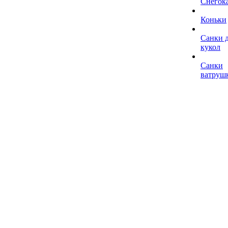
Снегок
Коньки
Санки 
кукол
Санки
ватруш