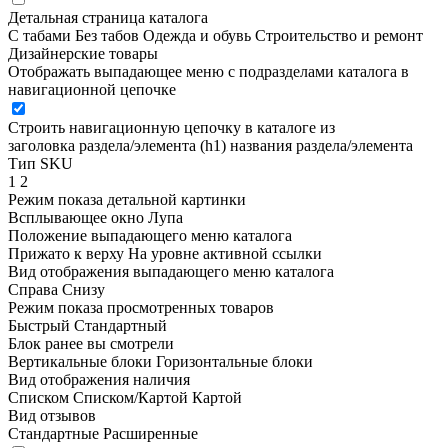
Детальная страница каталога
С табами
Без табов
Одежда и обувь
Строительство и ремонт
Дизайнерские товары
Отображать выпадающее меню с подразделами каталога в
навигационной цепочке
Строить навигационную цепочку в каталоге из
заголовка раздела/элемента (h1)
названия раздела/элемента
Тип SKU
1
2
Режим показа детальной картинки
Всплывающее окно
Лупа
Положение выпадающего меню каталога
Прижато к верху
На уровне активной ссылки
Вид отображения выпадающего меню каталога
Справа
Снизу
Режим показа просмотренных товаров
Быстрый
Стандартный
Блок ранее вы смотрели
Вертикальные блоки
Горизонтальные блоки
Вид отображения наличия
Списком
Списком/Картой
Картой
Вид отзывов
Стандартные
Расширенные