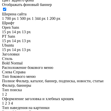
Цвет заднего фона
Отображать фоновый баннер
Ширина сайта
1 700 px
1 500 px
1 344 px
1 200 px
Шрифт
Open Sans
15 px
14 px
13 px
PT Sans
15 px
14 px
13 px
Ubuntu
15 px
14 px
13 px
Заголовки
Стиль
Bold
Normal
Расположение бокового меню
Слева
Справа
Тип бокового меню
Полное
Фильтр, каталог, баннер, подписка, новости, статьи
Фильтр, баннеры
Тип поиска
1
2
Оформление заголовка и хлебных крошек
1
2
3
4
Тип наведения на картинки