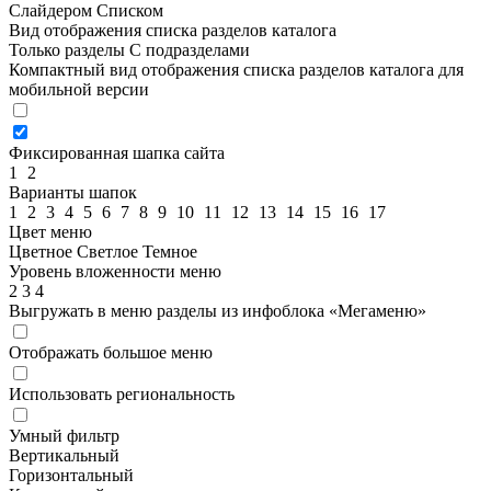
Слайдером
Списком
Вид отображения списка разделов каталога
Только разделы
С подразделами
Компактный вид отображения списка разделов каталога для
мобильной версии
Фиксированная шапка сайта
1
2
Варианты шапок
1
2
3
4
5
6
7
8
9
10
11
12
13
14
15
16
17
Цвет меню
Цветное
Светлое
Темное
Уровень вложенности меню
2
3
4
Выгружать в меню разделы из инфоблока «Мегаменю»
Отображать большое меню
Использовать региональность
Умный фильтр
Вертикальный
Горизонтальный