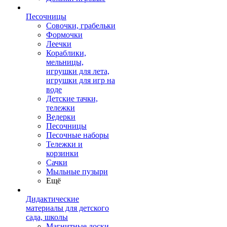
Песочницы
Совочки, грабельки
Формочки
Леечки
Кораблики,
мельницы,
игрушки для лета,
игрушки для игр на
воде
Детские тачки,
тележки
Ведерки
Песочницы
Песочные наборы
Тележки и
корзинки
Сачки
Мыльные пузыри
Ещё
Дидактические
материалы для детского
сада, школы
Магнитные доски,