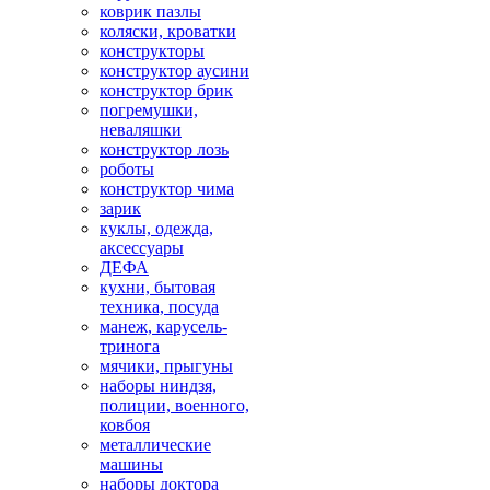
коврик пазлы
коляски, кроватки
конструкторы
конструктор аусини
конструктор брик
погремушки,
неваляшки
конструктор лозь
роботы
конструктор чима
зарик
куклы, одежда,
аксессуары
ДЕФА
кухни, бытовая
техника, посуда
манеж, карусель-
тринога
мячики, прыгуны
наборы ниндзя,
полиции, военного,
ковбоя
металлические
машины
наборы доктора