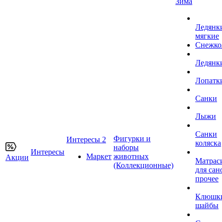
Зима
Ледянк
мягкие
Снежко
Ледянк
Лопатк
Санки
Лыжи
Санки
Фигурки и
Интересы 2
коляска
наборы
Интересы
Маркет
животных
Акции
Матрас
(Коллекционные)
для сан
прочее
Клюшк
шайбы