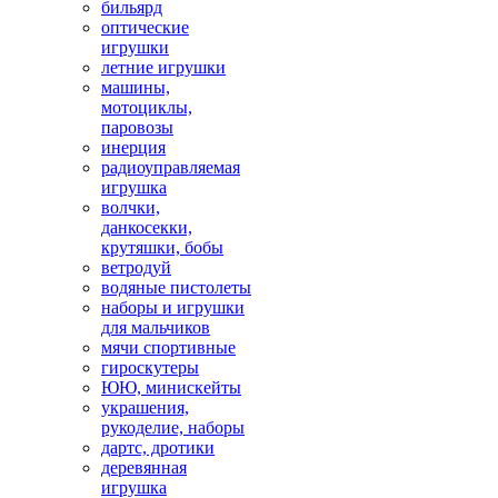
бильярд
оптические
игрушки
летние игрушки
машины,
мотоциклы,
паровозы
инерция
радиоуправляемая
игрушка
волчки,
данкосекки,
крутяшки, бобы
ветродуй
водяные пистолеты
наборы и игрушки
для мальчиков
мячи спортивные
гироскутеры
ЮЮ, минискейты
украшения,
рукоделие, наборы
дартс, дротики
деревянная
игрушка