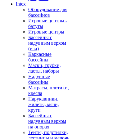
Intex
Оборудование для
бассейнов
Игровые центры -
батуты
Игровые центры
Бассейны с
надувным верхом
(изи)
Каркасные
бассейны
Маски, трубки,
ласты, наборы
Надувные
бассейны
Матрасы, плотики,
кресла
Нарукавники,
жилеты, мячи,
круги
Бассейны с
надувным верхом
на опорах
Тенты, подстилки,
лестницы и мелочь