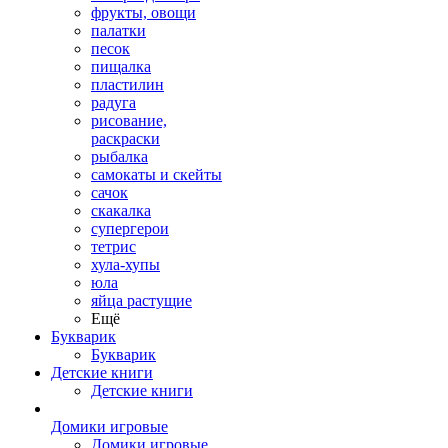
фрукты, овощи
палатки
песок
пищалка
пластилин
радуга
рисование,
раскраски
рыбалка
самокаты и скейты
сачок
скакалка
супергерои
тетрис
хула-хупы
юла
яйца растущие
Ещё
Букварик
Букварик
Детские книги
Детские книги
Домики игровые
Домики игровые