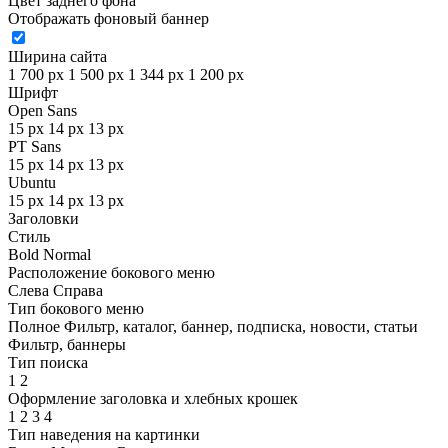
Цвет заднего фона
Отображать фоновый баннер
Ширина сайта
1 700 px
1 500 px
1 344 px
1 200 px
Шрифт
Open Sans
15 px
14 px
13 px
PT Sans
15 px
14 px
13 px
Ubuntu
15 px
14 px
13 px
Заголовки
Стиль
Bold
Normal
Расположение бокового меню
Слева
Справа
Тип бокового меню
Полное
Фильтр, каталог, баннер, подписка, новости, статьи
Фильтр, баннеры
Тип поиска
1
2
Оформление заголовка и хлебных крошек
1
2
3
4
Тип наведения на картинки