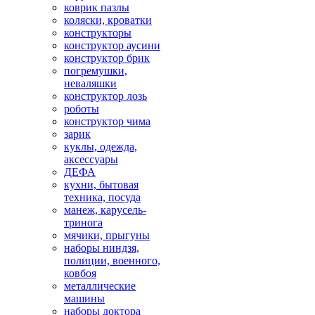
коврик пазлы
коляски, кроватки
конструкторы
конструктор аусини
конструктор брик
погремушки,
неваляшки
конструктор лозь
роботы
конструктор чима
зарик
куклы, одежда,
аксессуары
ДЕФА
кухни, бытовая
техника, посуда
манеж, карусель-
тринога
мячики, прыгуны
наборы ниндзя,
полиции, военного,
ковбоя
металлические
машины
наборы доктора