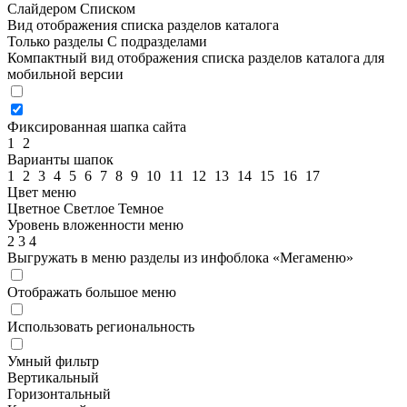
Слайдером
Списком
Вид отображения списка разделов каталога
Только разделы
С подразделами
Компактный вид отображения списка разделов каталога для
мобильной версии
Фиксированная шапка сайта
1
2
Варианты шапок
1
2
3
4
5
6
7
8
9
10
11
12
13
14
15
16
17
Цвет меню
Цветное
Светлое
Темное
Уровень вложенности меню
2
3
4
Выгружать в меню разделы из инфоблока «Мегаменю»
Отображать большое меню
Использовать региональность
Умный фильтр
Вертикальный
Горизонтальный