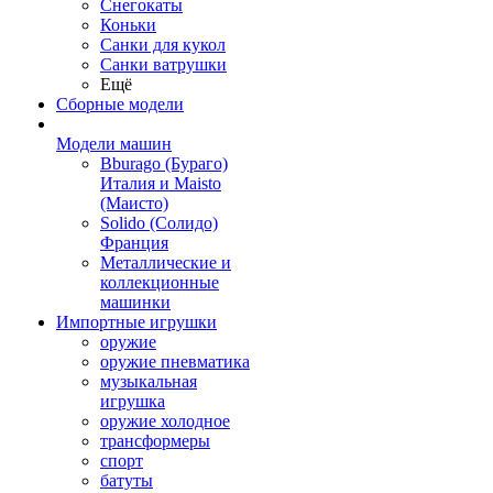
Снегокаты
Коньки
Санки для кукол
Санки ватрушки
Ещё
Сборные модели
Модели машин
Bburago (Бураго)
Италия и Maisto
(Маисто)
Solido (Солидо)
Франция
Металлические и
коллекционные
машинки
Импортные игрушки
оружие
оружие пневматика
музыкальная
игрушка
оружие холодное
трансформеры
спорт
батуты