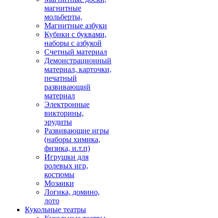
магнитные
мольберты,
Магнитные азбуки
Кубики с буквами,
наборы с азбукой
Счетный материал
Демонстрационный
материал, карточки,
печатный
развивающий
материал
Электронные
викторины,
эрудиты
Развивающие игры
(наборы химика,
физика, и.т.п)
Игрушки для
ролевых игр,
костюмы
Мозаики
Логика, домино,
лото
Кукольные театры