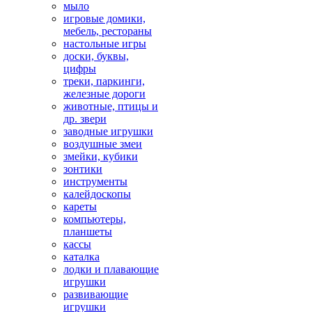
мыло
игровые домики,
мебель, рестораны
настольные игры
доски, буквы,
цифры
треки, паркинги,
железные дороги
животные, птицы и
др. звери
заводные игрушки
воздушные змеи
змейки, кубики
зонтики
инструменты
калейдоскопы
кареты
компьютеры,
планшеты
кассы
каталка
лодки и плавающие
игрушки
развивающие
игрушки