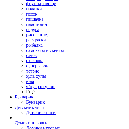
фрукты, овощи
палатки
песок
пищалка
пластилин
радуга
рисование,
раскраски
рыбалка
самокаты и скейты
сачок
скакалка
супергерои
тетрис
хула-хупы
юла
яйца растущие
Ещё
Букварик
Букварик
Детские книги
Детские книги
Домики игровые
Домики игровые