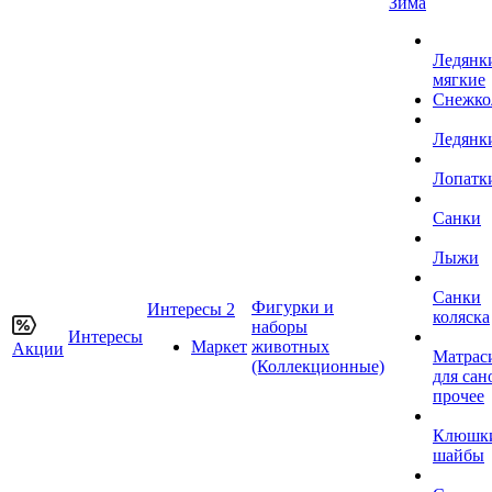
Зима
Ледянк
мягкие
Снежко
Ледянк
Лопатк
Санки
Лыжи
Санки
Фигурки и
Интересы 2
коляска
наборы
Интересы
Маркет
животных
Акции
Матрас
(Коллекционные)
для сан
прочее
Клюшк
шайбы