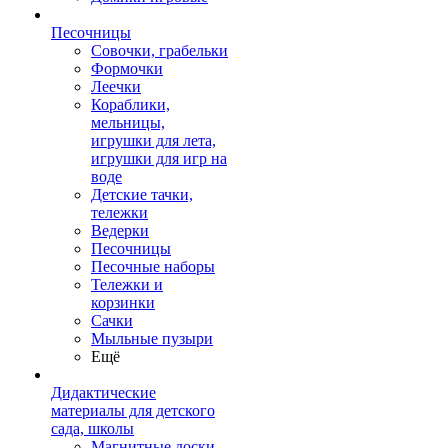
Песочницы
Совочки, грабельки
Формочки
Леечки
Кораблики,
мельницы,
игрушки для лета,
игрушки для игр на
воде
Детские тачки,
тележки
Ведерки
Песочницы
Песочные наборы
Тележки и
корзинки
Сачки
Мыльные пузыри
Ещё
Дидактические
материалы для детского
сада, школы
Магнитные доски,