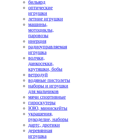
бильярд
оптические
игрушки
летние игрушки
машины,
мотоциклы,
паровозы
инерция
радиоуправляемая
игрушка
волчки,
данкосекки,
крутяшки, бобы
ветродуй
водяные пистолеты
наборы и игрушки
для мальчиков
мячи спортивные
гироскутеры
ЮЮ, минискейты
украшения,
рукоделие, наборы
дартс, дротики
деревянная
игрушка