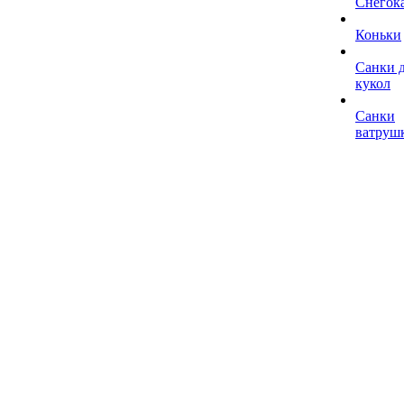
Снегок
Коньки
Санки 
кукол
Санки
ватруш