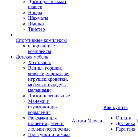
Доски для шахмат,
шашек
Нарды
Шахматы
Шашки
Твистер
Спортивные комплексы
Спортивные
комплексы
Детская мебель
Хозтовары
Ванны, горшки,
коляски, ящики для
игрушек,кроватки,
мебель по уходу за
малышами
Доски пеленальные
Манежи и
стульчики для
Как купить
кормления
Рюкзачки для
Оплата
Акции
Услуги
ношения детей и
Доставка
люльки переносные
Гарантия
Прыгунки и вожжи