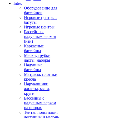
Intex
Оборудование для
бассейнов
Игровые центры -
батуты
Игровые центры
Бассейны с
надувным верхом
(изи)
Каркасные
бассейны
Маски, трубки,
ласты, наборы
Надувные
бассейны
Матрасы, плотики,
кресла
Нарукавники,
жилеты, мячи,
круги
Бассейны с
надувным верхом
на опорах
Тенты, подстилки,
лестницы и мелочь