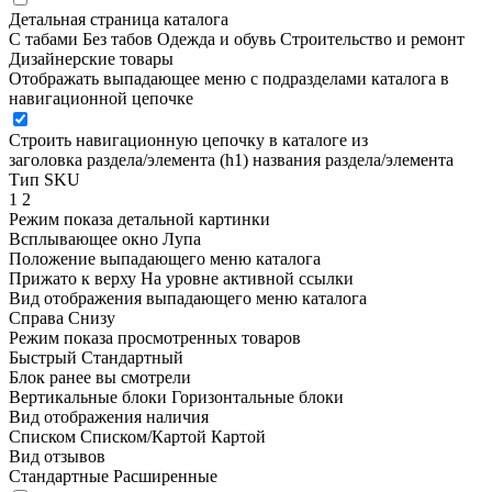
Детальная страница каталога
С табами
Без табов
Одежда и обувь
Строительство и ремонт
Дизайнерские товары
Отображать выпадающее меню с подразделами каталога в
навигационной цепочке
Строить навигационную цепочку в каталоге из
заголовка раздела/элемента (h1)
названия раздела/элемента
Тип SKU
1
2
Режим показа детальной картинки
Всплывающее окно
Лупа
Положение выпадающего меню каталога
Прижато к верху
На уровне активной ссылки
Вид отображения выпадающего меню каталога
Справа
Снизу
Режим показа просмотренных товаров
Быстрый
Стандартный
Блок ранее вы смотрели
Вертикальные блоки
Горизонтальные блоки
Вид отображения наличия
Списком
Списком/Картой
Картой
Вид отзывов
Стандартные
Расширенные