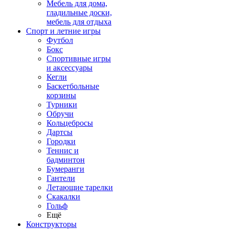
Мебель для дома,
гладильные доски,
мебель для отдыха
Спорт и летние игры
Футбол
Бокс
Спортивные игры
и аксессуары
Кегли
Баскетбольные
корзины
Турники
Обручи
Кольцебросы
Дартсы
Городки
Теннис и
бадминтон
Бумеранги
Гантели
Летающие тарелки
Скакалки
Гольф
Ещё
Конструкторы