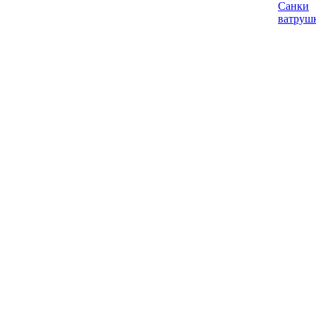
Санки
ватруш