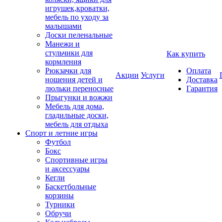
игрушек,кроватки,
мебель по уходу за
малышами
Доски пеленальные
Манежи и
стульчики для
Как купить
кормления
Рюкзачки для
Оплата
Акции
Услуги
ношения детей и
Доставка
люльки переносные
Гарантия
Прыгунки и вожжи
Мебель для дома,
гладильные доски,
мебель для отдыха
Спорт и летние игры
Футбол
Бокс
Спортивные игры
и аксессуары
Кегли
Баскетбольные
корзины
Турники
Обручи