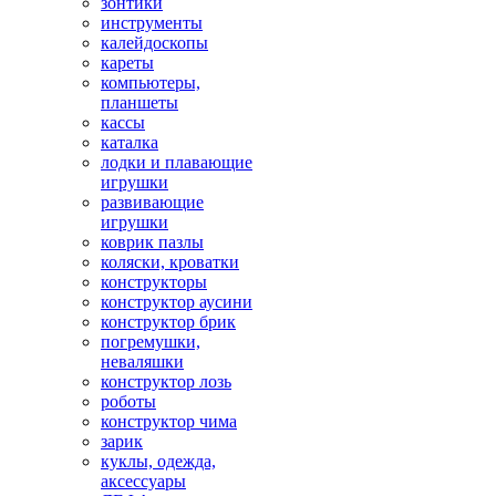
зонтики
инструменты
калейдоскопы
кареты
компьютеры,
планшеты
кассы
каталка
лодки и плавающие
игрушки
развивающие
игрушки
коврик пазлы
коляски, кроватки
конструкторы
конструктор аусини
конструктор брик
погремушки,
неваляшки
конструктор лозь
роботы
конструктор чима
зарик
куклы, одежда,
аксессуары