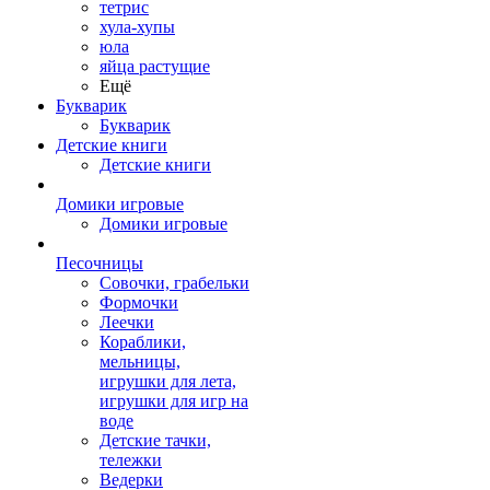
тетрис
хула-хупы
юла
яйца растущие
Ещё
Букварик
Букварик
Детские книги
Детские книги
Домики игровые
Домики игровые
Песочницы
Совочки, грабельки
Формочки
Леечки
Кораблики,
мельницы,
игрушки для лета,
игрушки для игр на
воде
Детские тачки,
тележки
Ведерки