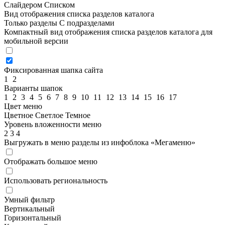
Слайдером
Списком
Вид отображения списка разделов каталога
Только разделы
С подразделами
Компактный вид отображения списка разделов каталога для
мобильной версии
Фиксированная шапка сайта
1
2
Варианты шапок
1
2
3
4
5
6
7
8
9
10
11
12
13
14
15
16
17
Цвет меню
Цветное
Светлое
Темное
Уровень вложенности меню
2
3
4
Выгружать в меню разделы из инфоблока «Мегаменю»
Отображать большое меню
Использовать региональность
Умный фильтр
Вертикальный
Горизонтальный