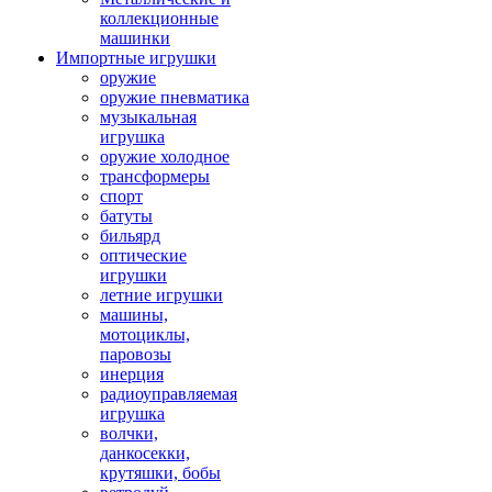
коллекционные
машинки
Импортные игрушки
оружие
оружие пневматика
музыкальная
игрушка
оружие холодное
трансформеры
спорт
батуты
бильярд
оптические
игрушки
летние игрушки
машины,
мотоциклы,
паровозы
инерция
радиоуправляемая
игрушка
волчки,
данкосекки,
крутяшки, бобы