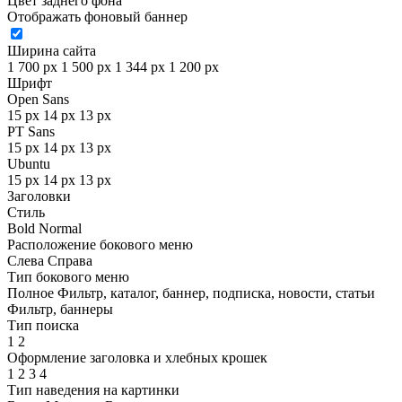
Цвет заднего фона
Отображать фоновый баннер
Ширина сайта
1 700 px
1 500 px
1 344 px
1 200 px
Шрифт
Open Sans
15 px
14 px
13 px
PT Sans
15 px
14 px
13 px
Ubuntu
15 px
14 px
13 px
Заголовки
Стиль
Bold
Normal
Расположение бокового меню
Слева
Справа
Тип бокового меню
Полное
Фильтр, каталог, баннер, подписка, новости, статьи
Фильтр, баннеры
Тип поиска
1
2
Оформление заголовка и хлебных крошек
1
2
3
4
Тип наведения на картинки