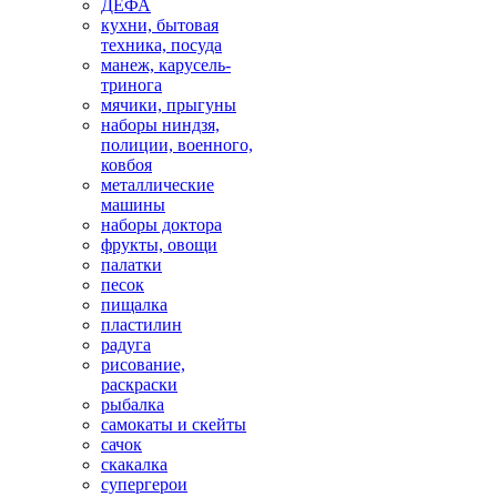
ДЕФА
кухни, бытовая
техника, посуда
манеж, карусель-
тринога
мячики, прыгуны
наборы ниндзя,
полиции, военного,
ковбоя
металлические
машины
наборы доктора
фрукты, овощи
палатки
песок
пищалка
пластилин
радуга
рисование,
раскраски
рыбалка
самокаты и скейты
сачок
скакалка
супергерои