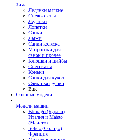
Зима
Ледянки мягкие
Снежколепы
Ледянки
Лопатки
Санки
Лыжи
Санки коляска
Матрасики для
санок и прочее
Клюшки и шайбы
Снегокаты
Коньки
Санки для кукол
Санки ватрушки
Ещё
Сборные модели
Модели машин
Bburago (Бураго)
Италия и Maisto
(Маисто)
Solido (Солидо)
Франция
Металлические и