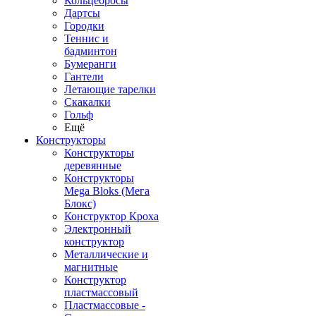
Кольцебросы
Дартсы
Городки
Теннис и
бадминтон
Бумеранги
Гантели
Летающие тарелки
Скакалки
Гольф
Ещё
Конструкторы
Конструкторы
деревянные
Конструкторы
Mega Bloks (Мега
Блокс)
Конструктор Кроха
Электронный
конструктор
Металлические и
магнитные
Конструктор
пластмассовый
Пластмассовые -