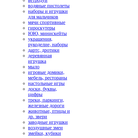
ветродуй
водяные пистолеты
наборы и игрушки
для мальчиков
мячи спортивные
гироскутеры
ЮЮ, минискейты
украшения,
рукоделие, наборы
дартс, дротики
деревянная
игрушка
мыло
игровые домики,
мебель, рестораны
настольные игры
доски, буквы,
цифры
треки, паркинги,
железные дороги
животные, птицы и
др. звери
заводные игрушки
воздушные змеи
змейки, кубики