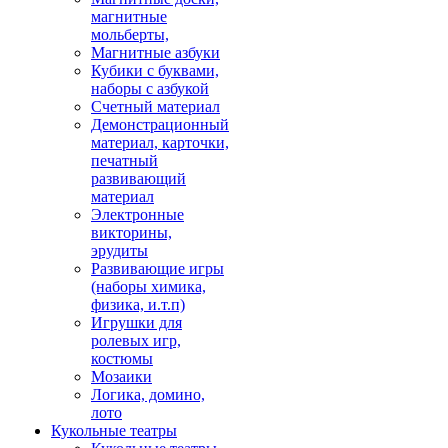
магнитные
мольберты,
Магнитные азбуки
Кубики с буквами,
наборы с азбукой
Счетный материал
Демонстрационный
материал, карточки,
печатный
развивающий
материал
Электронные
викторины,
эрудиты
Развивающие игры
(наборы химика,
физика, и.т.п)
Игрушки для
ролевых игр,
костюмы
Мозаики
Логика, домино,
лото
Кукольные театры