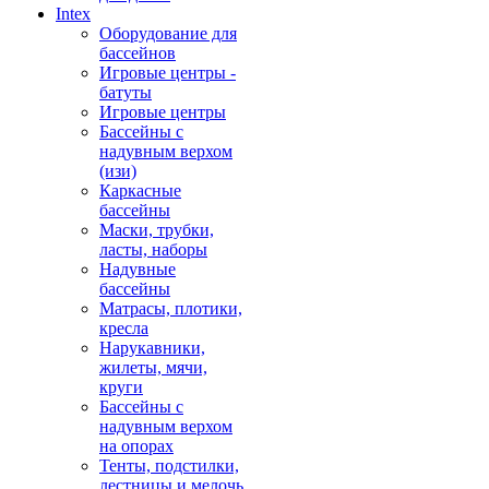
Intex
Оборудование для
бассейнов
Игровые центры -
батуты
Игровые центры
Бассейны с
надувным верхом
(изи)
Каркасные
бассейны
Маски, трубки,
ласты, наборы
Надувные
бассейны
Матрасы, плотики,
кресла
Нарукавники,
жилеты, мячи,
круги
Бассейны с
надувным верхом
на опорах
Тенты, подстилки,
лестницы и мелочь