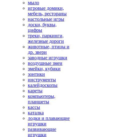
мыло
игровые домики,
мебель, рестораны
настольные игры
доски, буквы,
цифры
треки, паркинги,
железные дороги
животные, птицы и
др. звери
заводные игрушки
воздушные змеи
змейки, кубики
зонтики
инструменты
калейдоскопы
кареты
компьютеры,
планшеты
кассы
каталка
лодки и плавающие
игрушки
развивающие
игрушки