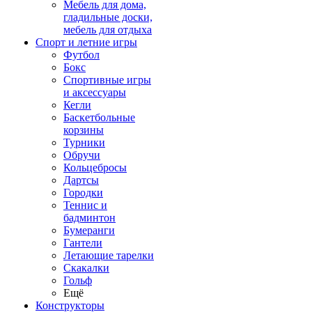
Мебель для дома,
гладильные доски,
мебель для отдыха
Спорт и летние игры
Футбол
Бокс
Спортивные игры
и аксессуары
Кегли
Баскетбольные
корзины
Турники
Обручи
Кольцебросы
Дартсы
Городки
Теннис и
бадминтон
Бумеранги
Гантели
Летающие тарелки
Скакалки
Гольф
Ещё
Конструкторы