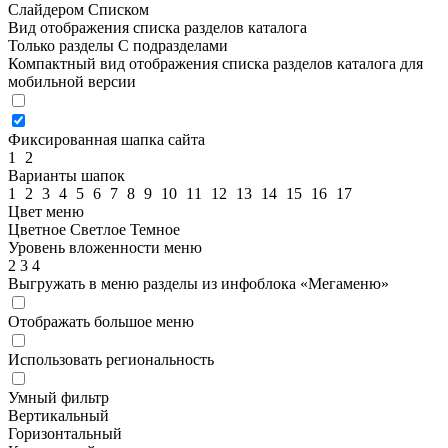
Слайдером
Списком
Вид отображения списка разделов каталога
Только разделы
С подразделами
Компактный вид отображения списка разделов каталога для
мобильной версии
Фиксированная шапка сайта
1
2
Варианты шапок
1
2
3
4
5
6
7
8
9
10
11
12
13
14
15
16
17
Цвет меню
Цветное
Светлое
Темное
Уровень вложенности меню
2
3
4
Выгружать в меню разделы из инфоблока «Мегаменю»
Отображать большое меню
Использовать региональность
Умный фильтр
Вертикальный
Горизонтальный