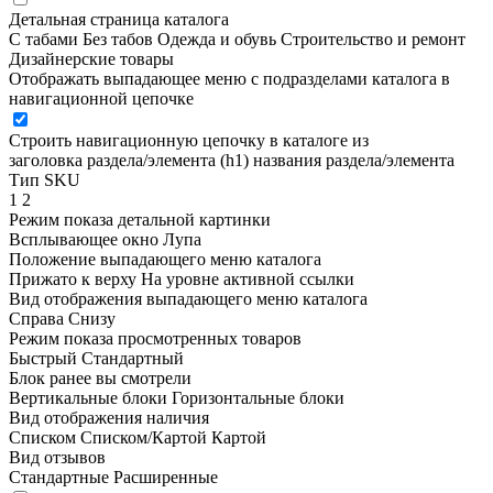
Детальная страница каталога
С табами
Без табов
Одежда и обувь
Строительство и ремонт
Дизайнерские товары
Отображать выпадающее меню с подразделами каталога в
навигационной цепочке
Строить навигационную цепочку в каталоге из
заголовка раздела/элемента (h1)
названия раздела/элемента
Тип SKU
1
2
Режим показа детальной картинки
Всплывающее окно
Лупа
Положение выпадающего меню каталога
Прижато к верху
На уровне активной ссылки
Вид отображения выпадающего меню каталога
Справа
Снизу
Режим показа просмотренных товаров
Быстрый
Стандартный
Блок ранее вы смотрели
Вертикальные блоки
Горизонтальные блоки
Вид отображения наличия
Списком
Списком/Картой
Картой
Вид отзывов
Стандартные
Расширенные