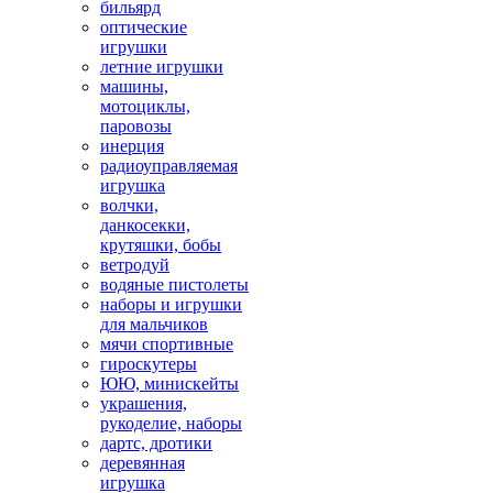
бильярд
оптические
игрушки
летние игрушки
машины,
мотоциклы,
паровозы
инерция
радиоуправляемая
игрушка
волчки,
данкосекки,
крутяшки, бобы
ветродуй
водяные пистолеты
наборы и игрушки
для мальчиков
мячи спортивные
гироскутеры
ЮЮ, минискейты
украшения,
рукоделие, наборы
дартс, дротики
деревянная
игрушка