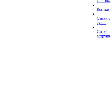
Снегок
Коньки
Санки 
кукол
Санки
ватруш