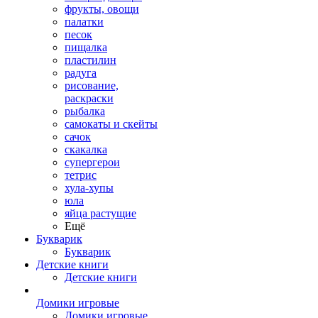
фрукты, овощи
палатки
песок
пищалка
пластилин
радуга
рисование,
раскраски
рыбалка
самокаты и скейты
сачок
скакалка
супергерои
тетрис
хула-хупы
юла
яйца растущие
Ещё
Букварик
Букварик
Детские книги
Детские книги
Домики игровые
Домики игровые