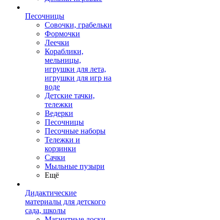
Песочницы
Совочки, грабельки
Формочки
Леечки
Кораблики,
мельницы,
игрушки для лета,
игрушки для игр на
воде
Детские тачки,
тележки
Ведерки
Песочницы
Песочные наборы
Тележки и
корзинки
Сачки
Мыльные пузыри
Ещё
Дидактические
материалы для детского
сада, школы
Магнитные доски,