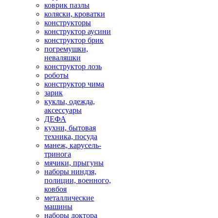
коврик пазлы
коляски, кроватки
конструкторы
конструктор аусини
конструктор брик
погремушки,
неваляшки
конструктор лозь
роботы
конструктор чима
зарик
куклы, одежда,
аксессуары
ДЕФА
кухни, бытовая
техника, посуда
манеж, карусель-
тринога
мячики, прыгуны
наборы ниндзя,
полиции, военного,
ковбоя
металлические
машины
наборы доктора