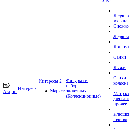
Зима
Ледянк
мягкие
Снежко
Ледянк
Лопатк
Санки
Лыжи
Санки
Фигурки и
Интересы 2
коляска
наборы
Интересы
Маркет
животных
Акции
Матрас
(Коллекционные)
для сан
прочее
Клюшк
шайбы