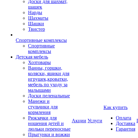
Доски для шахмат,
шашек
Нарды
Шахматы
Шашки
Твистер
Спортивные комплексы
Спортивные
комплексы
Детская мебель
Хозтовары
Ванны, горшки,
коляски, ящики для
игрушек,кроватки,
мебель по уходу за
малышами
Доски пеленальные
Манежи и
стульчики для
Как купить
кормления
Рюкзачки для
Оплата
Акции
Услуги
ношения детей и
Доставка
люльки переносные
Гарантия
Прыгунки и вожжи