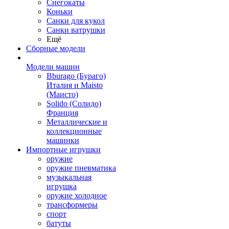
Снегокаты
Коньки
Санки для кукол
Санки ватрушки
Ещё
Сборные модели
Модели машин
Bburago (Бураго)
Италия и Maisto
(Маисто)
Solido (Солидо)
Франция
Металлические и
коллекционные
машинки
Импортные игрушки
оружие
оружие пневматика
музыкальная
игрушка
оружие холодное
трансформеры
спорт
батуты