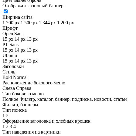
Цвет заднего фона
Отображать фоновый баннер
Ширина сайта
1 700 px
1 500 px
1 344 px
1 200 px
Шрифт
Open Sans
15 px
14 px
13 px
PT Sans
15 px
14 px
13 px
Ubuntu
15 px
14 px
13 px
Заголовки
Стиль
Bold
Normal
Расположение бокового меню
Слева
Справа
Тип бокового меню
Полное
Фильтр, каталог, баннер, подписка, новости, статьи
Фильтр, баннеры
Тип поиска
1
2
Оформление заголовка и хлебных крошек
1
2
3
4
Тип наведения на картинки