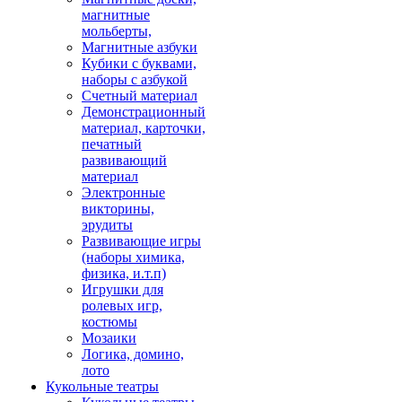
магнитные
мольберты,
Магнитные азбуки
Кубики с буквами,
наборы с азбукой
Счетный материал
Демонстрационный
материал, карточки,
печатный
развивающий
материал
Электронные
викторины,
эрудиты
Развивающие игры
(наборы химика,
физика, и.т.п)
Игрушки для
ролевых игр,
костюмы
Мозаики
Логика, домино,
лото
Кукольные театры