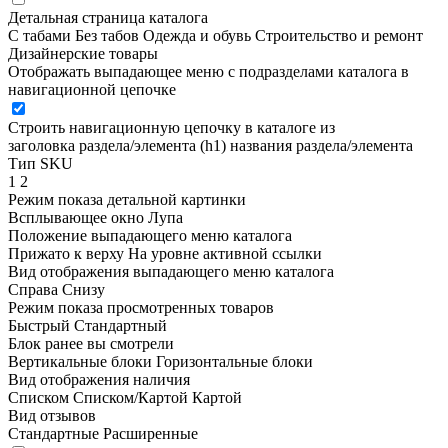
Детальная страница каталога
С табами
Без табов
Одежда и обувь
Строительство и ремонт
Дизайнерские товары
Отображать выпадающее меню с подразделами каталога в
навигационной цепочке
Строить навигационную цепочку в каталоге из
заголовка раздела/элемента (h1)
названия раздела/элемента
Тип SKU
1
2
Режим показа детальной картинки
Всплывающее окно
Лупа
Положение выпадающего меню каталога
Прижато к верху
На уровне активной ссылки
Вид отображения выпадающего меню каталога
Справа
Снизу
Режим показа просмотренных товаров
Быстрый
Стандартный
Блок ранее вы смотрели
Вертикальные блоки
Горизонтальные блоки
Вид отображения наличия
Списком
Списком/Картой
Картой
Вид отзывов
Стандартные
Расширенные