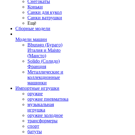
Снегокаты
Коньки
Санки для кукол
Санки ватрушки
Ещё
Сборные модели
Модели машин
Bburago (Бураго)
Италия и Maisto
(Маисто)
Solido (Солидо)
Франция
Металлические и
коллекционные
машинки
Импортные игрушки
оружие
оружие пневматика
музыкальная
игрушка
оружие холодное
трансформеры
спорт
батуты