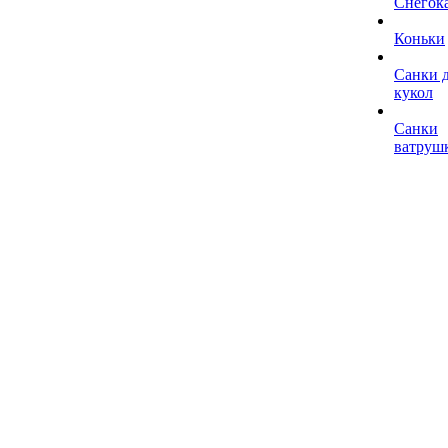
Снегок
Коньки
Санки 
кукол
Санки
ватруш