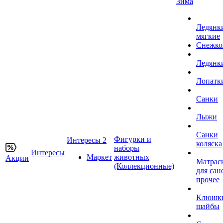
Зима
Ледянк
мягкие
Снежко
Ледянк
Лопатк
Санки
Лыжи
Санки
Фигурки и
Интересы 2
коляска
наборы
Интересы
Маркет
животных
Акции
Матрас
(Коллекционные)
для сан
прочее
Клюшк
шайбы