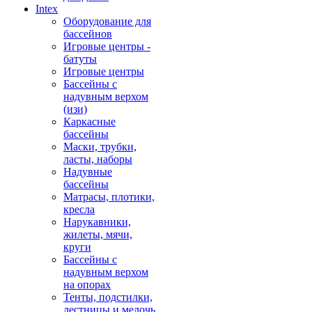
Intex
Оборудование для
бассейнов
Игровые центры -
батуты
Игровые центры
Бассейны с
надувным верхом
(изи)
Каркасные
бассейны
Маски, трубки,
ласты, наборы
Надувные
бассейны
Матрасы, плотики,
кресла
Нарукавники,
жилеты, мячи,
круги
Бассейны с
надувным верхом
на опорах
Тенты, подстилки,
лестницы и мелочь