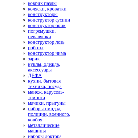
коврик пазлы
коляски, кроватки
конструкторы
конструктор аусини
конструктор брик
погремушки,
неваляшки
конструктор лозь
роботы
конструктор чима
зарик
куклы, одежда,
аксессуары
ДЕФА
кухни, бытовая
техника, посуда
манеж, карусель-
тринога
мячики, прыгуны
наборы ниндзя,
полиции, военного,
ковбоя
металлические
машины
наборы доктора