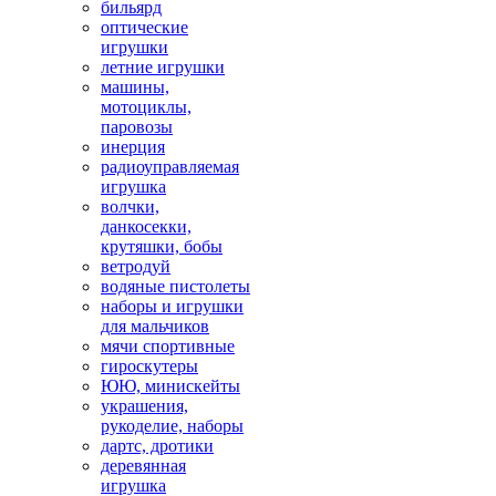
бильярд
оптические
игрушки
летние игрушки
машины,
мотоциклы,
паровозы
инерция
радиоуправляемая
игрушка
волчки,
данкосекки,
крутяшки, бобы
ветродуй
водяные пистолеты
наборы и игрушки
для мальчиков
мячи спортивные
гироскутеры
ЮЮ, минискейты
украшения,
рукоделие, наборы
дартс, дротики
деревянная
игрушка