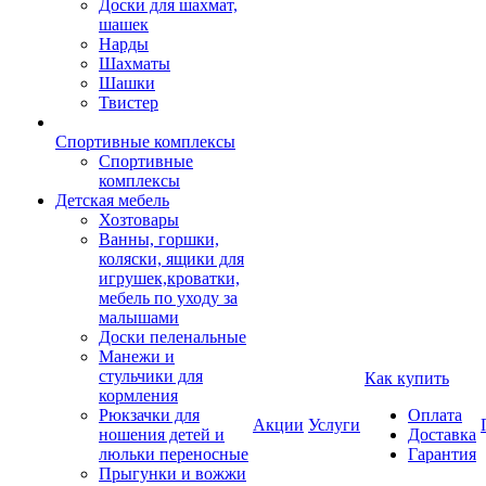
Доски для шахмат,
шашек
Нарды
Шахматы
Шашки
Твистер
Спортивные комплексы
Спортивные
комплексы
Детская мебель
Хозтовары
Ванны, горшки,
коляски, ящики для
игрушек,кроватки,
мебель по уходу за
малышами
Доски пеленальные
Манежи и
стульчики для
Как купить
кормления
Рюкзачки для
Оплата
Акции
Услуги
ношения детей и
Доставка
люльки переносные
Гарантия
Прыгунки и вожжи