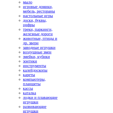
мыло
игровые домики,
мебель, рестораны
настольные игры
доски, буквы,
цифры
треки, паркинги,
железные дороги
животные, птицы и
др. звери
заводные игрушки
воздушные змеи
змейки, кубики
зонтики
инструменты
калейдоскопы
кареты
компьютеры,
планшеты
кассы
каталка
лодки и плавающие
игрушки
развивающие
игрушки