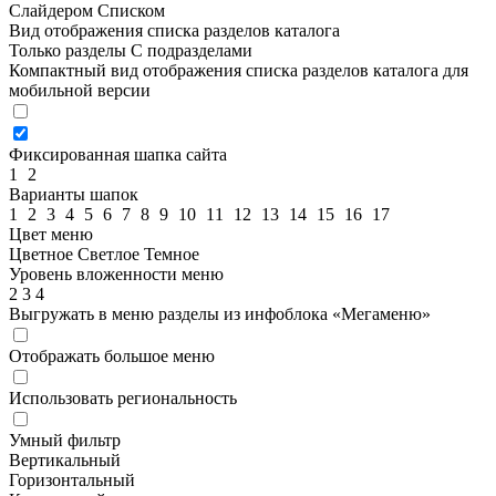
Слайдером
Списком
Вид отображения списка разделов каталога
Только разделы
С подразделами
Компактный вид отображения списка разделов каталога для
мобильной версии
Фиксированная шапка сайта
1
2
Варианты шапок
1
2
3
4
5
6
7
8
9
10
11
12
13
14
15
16
17
Цвет меню
Цветное
Светлое
Темное
Уровень вложенности меню
2
3
4
Выгружать в меню разделы из инфоблока «Мегаменю»
Отображать большое меню
Использовать региональность
Умный фильтр
Вертикальный
Горизонтальный