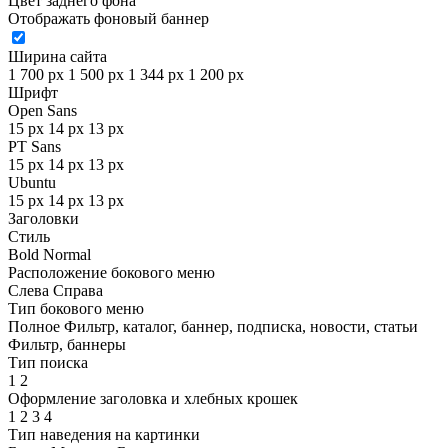
Цвет заднего фона
Отображать фоновый баннер
Ширина сайта
1 700 px
1 500 px
1 344 px
1 200 px
Шрифт
Open Sans
15 px
14 px
13 px
PT Sans
15 px
14 px
13 px
Ubuntu
15 px
14 px
13 px
Заголовки
Стиль
Bold
Normal
Расположение бокового меню
Слева
Справа
Тип бокового меню
Полное
Фильтр, каталог, баннер, подписка, новости, статьи
Фильтр, баннеры
Тип поиска
1
2
Оформление заголовка и хлебных крошек
1
2
3
4
Тип наведения на картинки