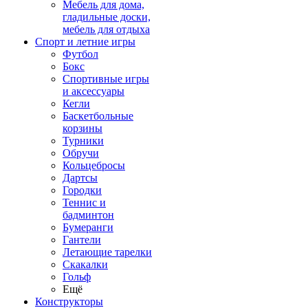
Мебель для дома,
гладильные доски,
мебель для отдыха
Спорт и летние игры
Футбол
Бокс
Спортивные игры
и аксессуары
Кегли
Баскетбольные
корзины
Турники
Обручи
Кольцебросы
Дартсы
Городки
Теннис и
бадминтон
Бумеранги
Гантели
Летающие тарелки
Скакалки
Гольф
Ещё
Конструкторы