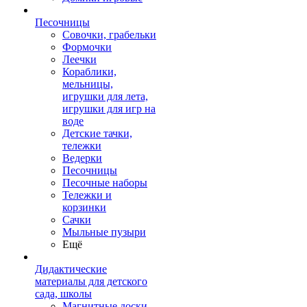
Песочницы
Совочки, грабельки
Формочки
Леечки
Кораблики,
мельницы,
игрушки для лета,
игрушки для игр на
воде
Детские тачки,
тележки
Ведерки
Песочницы
Песочные наборы
Тележки и
корзинки
Сачки
Мыльные пузыри
Ещё
Дидактические
материалы для детского
сада, школы
Магнитные доски,