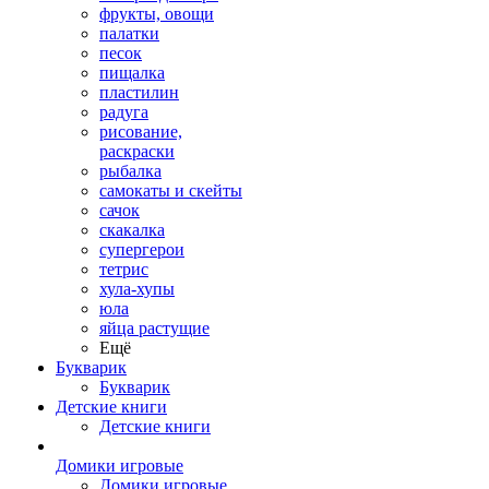
фрукты, овощи
палатки
песок
пищалка
пластилин
радуга
рисование,
раскраски
рыбалка
самокаты и скейты
сачок
скакалка
супергерои
тетрис
хула-хупы
юла
яйца растущие
Ещё
Букварик
Букварик
Детские книги
Детские книги
Домики игровые
Домики игровые