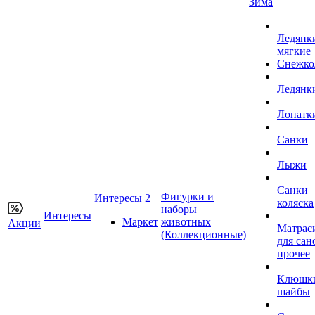
Зима
Ледянк
мягкие
Снежко
Ледянк
Лопатк
Санки
Лыжи
Санки
Фигурки и
Интересы 2
коляска
наборы
Интересы
Маркет
животных
Акции
Матрас
(Коллекционные)
для сан
прочее
Клюшк
шайбы