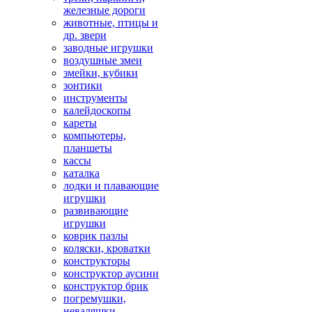
железные дороги
животные, птицы и
др. звери
заводные игрушки
воздушные змеи
змейки, кубики
зонтики
инструменты
калейдоскопы
кареты
компьютеры,
планшеты
кассы
каталка
лодки и плавающие
игрушки
развивающие
игрушки
коврик пазлы
коляски, кроватки
конструкторы
конструктор аусини
конструктор брик
погремушки,
неваляшки