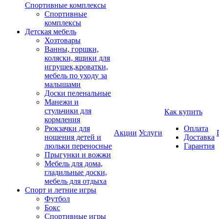
Спортивные комплексы
Спортивные
комплексы
Детская мебель
Хозтовары
Ванны, горшки,
коляски, ящики для
игрушек,кроватки,
мебель по уходу за
малышами
Доски пеленальные
Манежи и
стульчики для
Как купить
кормления
Рюкзачки для
Оплата
Акции
Услуги
ношения детей и
Доставка
люльки переносные
Гарантия
Прыгунки и вожжи
Мебель для дома,
гладильные доски,
мебель для отдыха
Спорт и летние игры
Футбол
Бокс
Спортивные игры