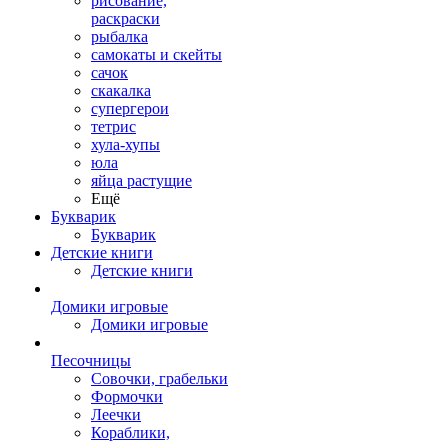
рисование,
раскраски
рыбалка
самокаты и скейты
сачок
скакалка
супергерои
тетрис
хула-хупы
юла
яйца растущие
Ещё
Букварик
Букварик
Детские книги
Детские книги
Домики игровые
Домики игровые
Песочницы
Совочки, грабельки
Формочки
Леечки
Кораблики,