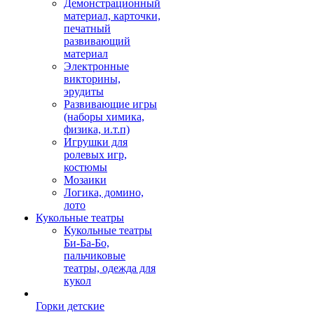
Демонстрационный
материал, карточки,
печатный
развивающий
материал
Электронные
викторины,
эрудиты
Развивающие игры
(наборы химика,
физика, и.т.п)
Игрушки для
ролевых игр,
костюмы
Мозаики
Логика, домино,
лото
Кукольные театры
Кукольные театры
Би-Ба-Бо,
пальчиковые
театры, одежда для
кукол
Горки детские