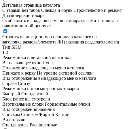
Детальная страница каталога
С табами
Без табов
Одежда и обувь
Строительство и ремонт
Дизайнерские товары
Отображать выпадающее меню с подразделами каталога в
навигационной цепочке
Строить навигационную цепочку в каталоге из
заголовка раздела/элемента (h1)
названия раздела/элемента
Тип SKU
1
2
Режим показа детальной картинки
Всплывающее окно
Лупа
Положение выпадающего меню каталога
Прижато к верху
На уровне активной ссылки
Вид отображения выпадающего меню каталога
Справа
Снизу
Режим показа просмотренных товаров
Быстрый
Стандартный
Блок ранее вы смотрели
Вертикальные блоки
Горизонтальные блоки
Вид отображения наличия
Списком
Списком/Картой
Картой
Вид отзывов
Стандартные
Расширенные