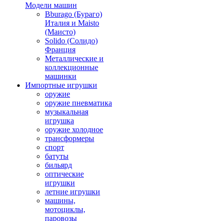
Модели машин
Bburago (Бураго)
Италия и Maisto
(Маисто)
Solido (Солидо)
Франция
Металлические и
коллекционные
машинки
Импортные игрушки
оружие
оружие пневматика
музыкальная
игрушка
оружие холодное
трансформеры
спорт
батуты
бильярд
оптические
игрушки
летние игрушки
машины,
мотоциклы,
паровозы