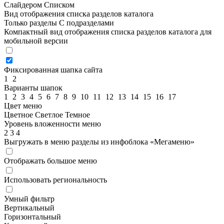
Слайдером
Списком
Вид отображения списка разделов каталога
Только разделы
С подразделами
Компактный вид отображения списка разделов каталога для
мобильной версии
Фиксированная шапка сайта
1
2
Варианты шапок
1
2
3
4
5
6
7
8
9
10
11
12
13
14
15
16
17
Цвет меню
Цветное
Светлое
Темное
Уровень вложенности меню
2
3
4
Выгружать в меню разделы из инфоблока «Мегаменю»
Отображать большое меню
Использовать региональность
Умный фильтр
Вертикальный
Горизонтальный