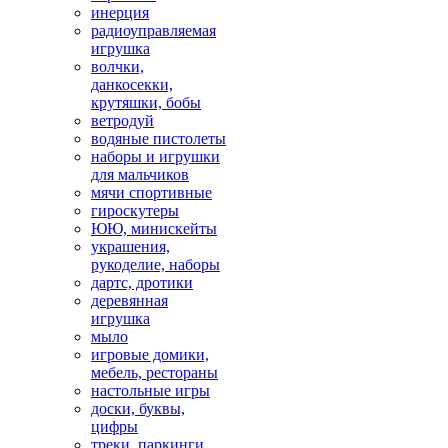
инерция
радиоуправляемая
игрушка
волчки,
данкосекки,
крутяшки, бобы
ветродуй
водяные пистолеты
наборы и игрушки
для мальчиков
мячи спортивные
гироскутеры
ЮЮ, минискейты
украшения,
рукоделие, наборы
дартс, дротики
деревянная
игрушка
мыло
игровые домики,
мебель, рестораны
настольные игры
доски, буквы,
цифры
треки, паркинги,