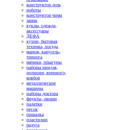
конструктор лозь
роботы
конструктор чима
зарик
куклы, одежда,
аксессуары
ДЕФА
кухни, бытовая
техника, посуда
манеж, карусель-
тринога
мячики, прыгуны
наборы ниндзя,
полиции, военного,
ковбоя
металлические
машины
наборы доктора
фрукты, овощи
палатки
песок
пищалка
пластилин
радуга