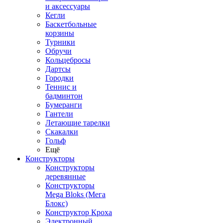
и аксессуары
Кегли
Баскетбольные
корзины
Турники
Обручи
Кольцебросы
Дартсы
Городки
Теннис и
бадминтон
Бумеранги
Гантели
Летающие тарелки
Скакалки
Гольф
Ещё
Конструкторы
Конструкторы
деревянные
Конструкторы
Mega Bloks (Мега
Блокс)
Конструктор Кроха
Электронный