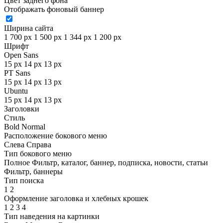
Цвет заднего фона
Отображать фоновый баннер
Ширина сайта
1 700 px
1 500 px
1 344 px
1 200 px
Шрифт
Open Sans
15 px
14 px
13 px
PT Sans
15 px
14 px
13 px
Ubuntu
15 px
14 px
13 px
Заголовки
Стиль
Bold
Normal
Расположение бокового меню
Слева
Справа
Тип бокового меню
Полное
Фильтр, каталог, баннер, подписка, новости, статьи
Фильтр, баннеры
Тип поиска
1
2
Оформление заголовка и хлебных крошек
1
2
3
4
Тип наведения на картинки