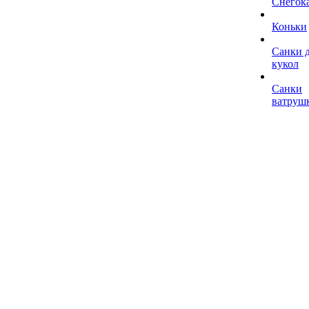
Снегок
Коньки
Санки 
кукол
Санки
ватруш