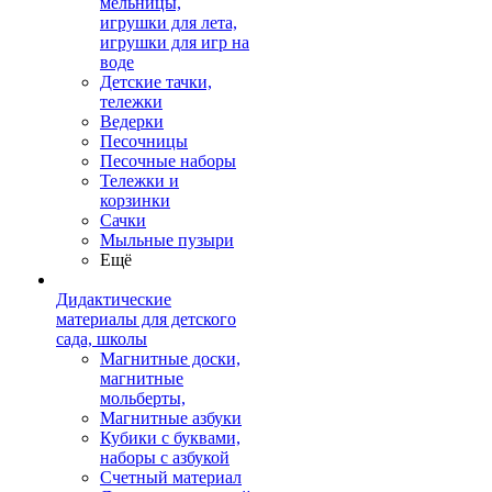
мельницы,
игрушки для лета,
игрушки для игр на
воде
Детские тачки,
тележки
Ведерки
Песочницы
Песочные наборы
Тележки и
корзинки
Сачки
Мыльные пузыри
Ещё
Дидактические
материалы для детского
сада, школы
Магнитные доски,
магнитные
мольберты,
Магнитные азбуки
Кубики с буквами,
наборы с азбукой
Счетный материал