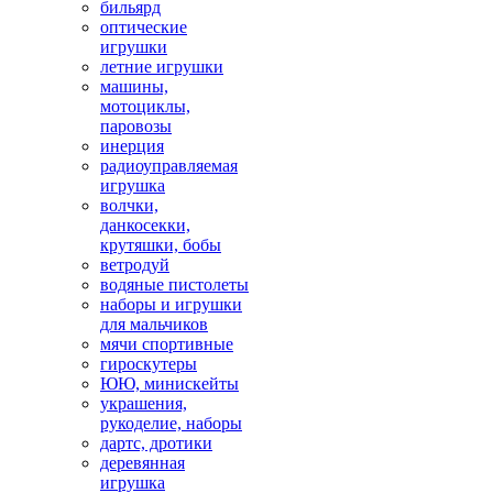
бильярд
оптические
игрушки
летние игрушки
машины,
мотоциклы,
паровозы
инерция
радиоуправляемая
игрушка
волчки,
данкосекки,
крутяшки, бобы
ветродуй
водяные пистолеты
наборы и игрушки
для мальчиков
мячи спортивные
гироскутеры
ЮЮ, минискейты
украшения,
рукоделие, наборы
дартс, дротики
деревянная
игрушка