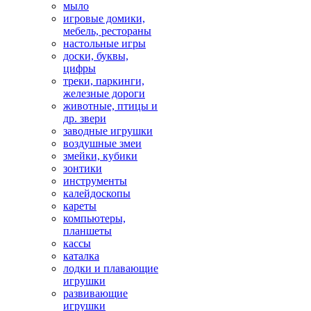
мыло
игровые домики,
мебель, рестораны
настольные игры
доски, буквы,
цифры
треки, паркинги,
железные дороги
животные, птицы и
др. звери
заводные игрушки
воздушные змеи
змейки, кубики
зонтики
инструменты
калейдоскопы
кареты
компьютеры,
планшеты
кассы
каталка
лодки и плавающие
игрушки
развивающие
игрушки