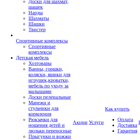
Доски для шахмат,
шашек
Нарды
Шахматы
Шашки
Твистер
Спортивные комплексы
Спортивные
комплексы
Детская мебель
Хозтовары
Ванны, горшки,
коляски, ящики для
игрушек,кроватки,
мебель по уходу за
малышами
Доски пеленальные
Манежи и
стульчики для
Как купить
кормления
Рюкзачки для
Оплата
Акции
Услуги
ношения детей и
Доставка
люльки переносные
Гарантия
Прыгунки и вожжи