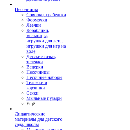
Песочницы
Совочки, грабельки
Формочки
Леечки
Кораблики,
мельницы,
игрушки для лета,
игрушки для игр на
воде
Детские тачки,
тележки
Ведерки
Песочницы
Песочные наборы
Тележки и
корзинки
Сачки
Мыльные пузыри
Ещё
Дидактические
материалы для детского
сада, школы
Магнитные доски,