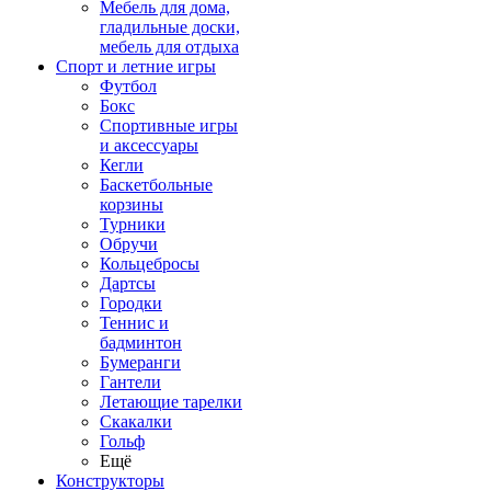
Мебель для дома,
гладильные доски,
мебель для отдыха
Спорт и летние игры
Футбол
Бокс
Спортивные игры
и аксессуары
Кегли
Баскетбольные
корзины
Турники
Обручи
Кольцебросы
Дартсы
Городки
Теннис и
бадминтон
Бумеранги
Гантели
Летающие тарелки
Скакалки
Гольф
Ещё
Конструкторы