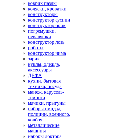
коврик пазлы
коляски, кроватки
конструкторы
конструктор аусини
конструктор брик
погремушки,
неваляшки
конструктор лозь
роботы
конструктор чима
зарик
куклы, одежда,
аксессуары
ДЕФА
кухни, бытовая
техника, посуда
манеж, карусель-
тринога
мячики, прыгуны
наборы ниндзя,
полиции, военного,
ковбоя
металлические
машины
наборы доктора