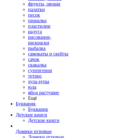
фрукты, овощи
палатки
песок
пищалка
пластилин
радуга
рисование,
раскраски
рыбалка
самокаты и скейты
сачок
скакалка
супергерои
тетрис
хула-хупы
юла
яйца растущие
Ещё
Букварик
Букварик
Детские книги
Детские книги
Домики игровые
Домики игровые