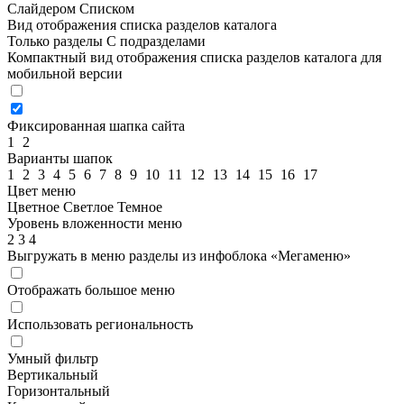
Слайдером
Списком
Вид отображения списка разделов каталога
Только разделы
С подразделами
Компактный вид отображения списка разделов каталога для
мобильной версии
Фиксированная шапка сайта
1
2
Варианты шапок
1
2
3
4
5
6
7
8
9
10
11
12
13
14
15
16
17
Цвет меню
Цветное
Светлое
Темное
Уровень вложенности меню
2
3
4
Выгружать в меню разделы из инфоблока «Мегаменю»
Отображать большое меню
Использовать региональность
Умный фильтр
Вертикальный
Горизонтальный