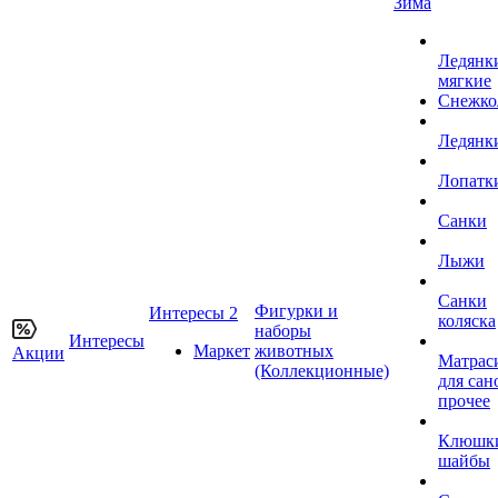
Зима
Ледянк
мягкие
Снежко
Ледянк
Лопатк
Санки
Лыжи
Санки
Фигурки и
Интересы 2
коляска
наборы
Интересы
Маркет
животных
Акции
Матрас
(Коллекционные)
для сан
прочее
Клюшк
шайбы