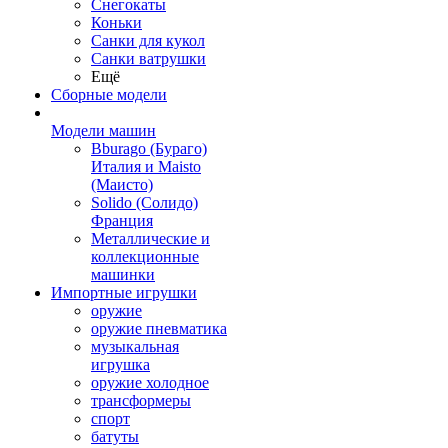
Снегокаты
Коньки
Санки для кукол
Санки ватрушки
Ещё
Сборные модели
Модели машин
Bburago (Бураго)
Италия и Maisto
(Маисто)
Solido (Солидо)
Франция
Металлические и
коллекционные
машинки
Импортные игрушки
оружие
оружие пневматика
музыкальная
игрушка
оружие холодное
трансформеры
спорт
батуты