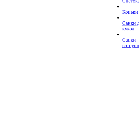
Снегок
Коньки
Санки 
кукол
Санки
ватруш