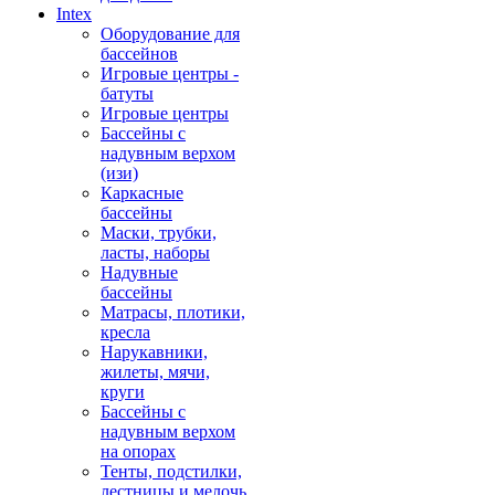
Intex
Оборудование для
бассейнов
Игровые центры -
батуты
Игровые центры
Бассейны с
надувным верхом
(изи)
Каркасные
бассейны
Маски, трубки,
ласты, наборы
Надувные
бассейны
Матрасы, плотики,
кресла
Нарукавники,
жилеты, мячи,
круги
Бассейны с
надувным верхом
на опорах
Тенты, подстилки,
лестницы и мелочь