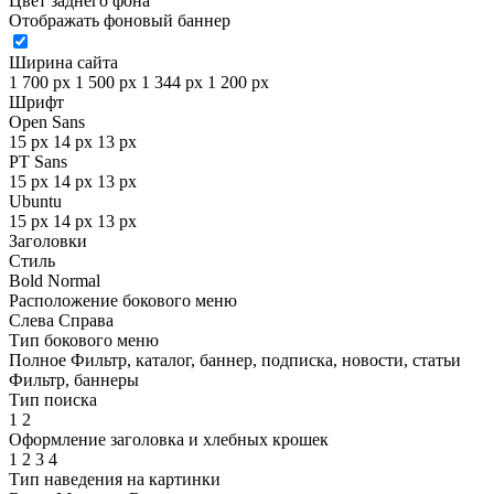
Цвет заднего фона
Отображать фоновый баннер
Ширина сайта
1 700 px
1 500 px
1 344 px
1 200 px
Шрифт
Open Sans
15 px
14 px
13 px
PT Sans
15 px
14 px
13 px
Ubuntu
15 px
14 px
13 px
Заголовки
Стиль
Bold
Normal
Расположение бокового меню
Слева
Справа
Тип бокового меню
Полное
Фильтр, каталог, баннер, подписка, новости, статьи
Фильтр, баннеры
Тип поиска
1
2
Оформление заголовка и хлебных крошек
1
2
3
4
Тип наведения на картинки