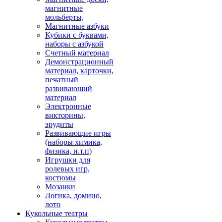
магнитные
мольберты,
Магнитные азбуки
Кубики с буквами,
наборы с азбукой
Счетный материал
Демонстрационный
материал, карточки,
печатный
развивающий
материал
Электронные
викторины,
эрудиты
Развивающие игры
(наборы химика,
физика, и.т.п)
Игрушки для
ролевых игр,
костюмы
Мозаики
Логика, домино,
лото
Кукольные театры