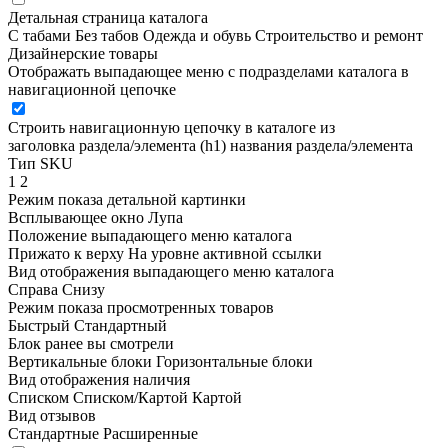
Детальная страница каталога
С табами
Без табов
Одежда и обувь
Строительство и ремонт
Дизайнерские товары
Отображать выпадающее меню с подразделами каталога в
навигационной цепочке
Строить навигационную цепочку в каталоге из
заголовка раздела/элемента (h1)
названия раздела/элемента
Тип SKU
1
2
Режим показа детальной картинки
Всплывающее окно
Лупа
Положение выпадающего меню каталога
Прижато к верху
На уровне активной ссылки
Вид отображения выпадающего меню каталога
Справа
Снизу
Режим показа просмотренных товаров
Быстрый
Стандартный
Блок ранее вы смотрели
Вертикальные блоки
Горизонтальные блоки
Вид отображения наличия
Списком
Списком/Картой
Картой
Вид отзывов
Стандартные
Расширенные