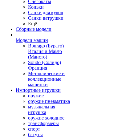
Снегокаты
Коньки
Санки для кукол
Санки ватрушки
Ещё
Сборные модели
Модели машин
Bburago (Бураго)
Италия и Maisto
(Маисто)
Solido (Солидо)
Франция
Металлические и
коллекционные
машинки
Импортные игрушки
оружие
оружие пневматика
музыкальная
игрушка
оружие холодное
трансформеры
спорт
батуты