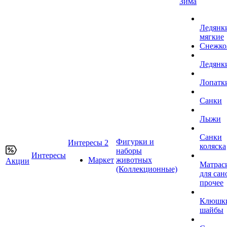
Зима
Ледянк
мягкие
Снежко
Ледянк
Лопатк
Санки
Лыжи
Санки
Фигурки и
Интересы 2
коляска
наборы
Интересы
Маркет
животных
Акции
Матрас
(Коллекционные)
для сан
прочее
Клюшк
шайбы