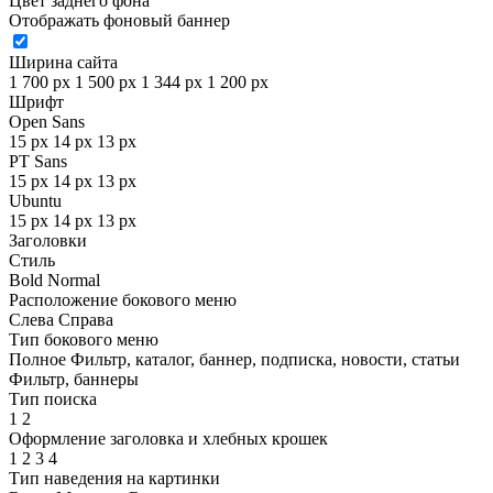
Цвет заднего фона
Отображать фоновый баннер
Ширина сайта
1 700 px
1 500 px
1 344 px
1 200 px
Шрифт
Open Sans
15 px
14 px
13 px
PT Sans
15 px
14 px
13 px
Ubuntu
15 px
14 px
13 px
Заголовки
Стиль
Bold
Normal
Расположение бокового меню
Слева
Справа
Тип бокового меню
Полное
Фильтр, каталог, баннер, подписка, новости, статьи
Фильтр, баннеры
Тип поиска
1
2
Оформление заголовка и хлебных крошек
1
2
3
4
Тип наведения на картинки