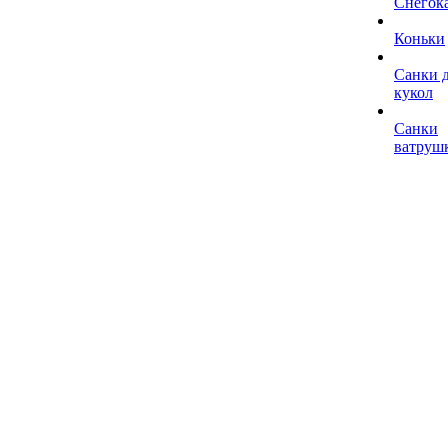
Снегок
Коньки
Санки 
кукол
Санки
ватруш