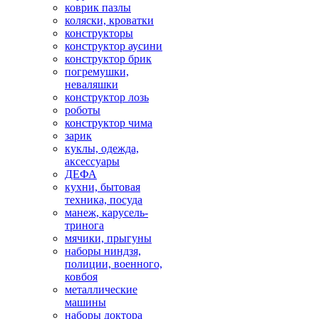
коврик пазлы
коляски, кроватки
конструкторы
конструктор аусини
конструктор брик
погремушки,
неваляшки
конструктор лозь
роботы
конструктор чима
зарик
куклы, одежда,
аксессуары
ДЕФА
кухни, бытовая
техника, посуда
манеж, карусель-
тринога
мячики, прыгуны
наборы ниндзя,
полиции, военного,
ковбоя
металлические
машины
наборы доктора