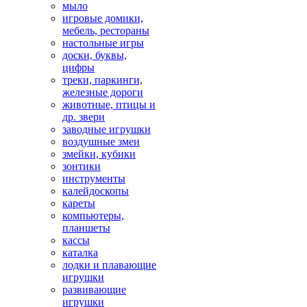
мыло
игровые домики,
мебель, рестораны
настольные игры
доски, буквы,
цифры
треки, паркинги,
железные дороги
животные, птицы и
др. звери
заводные игрушки
воздушные змеи
змейки, кубики
зонтики
инструменты
калейдоскопы
кареты
компьютеры,
планшеты
кассы
каталка
лодки и плавающие
игрушки
развивающие
игрушки