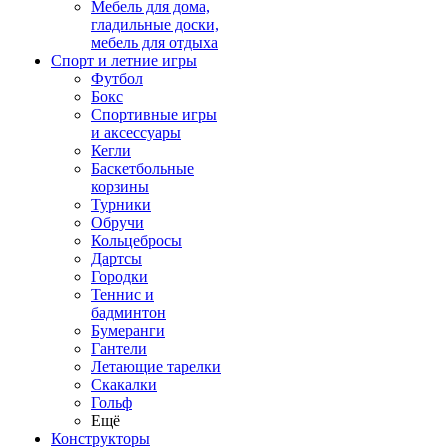
Мебель для дома,
гладильные доски,
мебель для отдыха
Спорт и летние игры
Футбол
Бокс
Спортивные игры
и аксессуары
Кегли
Баскетбольные
корзины
Турники
Обручи
Кольцебросы
Дартсы
Городки
Теннис и
бадминтон
Бумеранги
Гантели
Летающие тарелки
Скакалки
Гольф
Ещё
Конструкторы