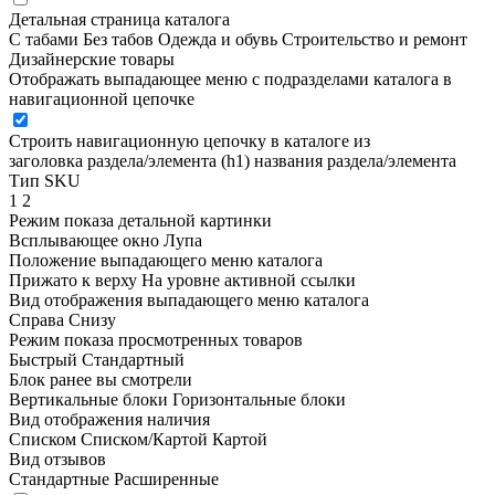
Детальная страница каталога
С табами
Без табов
Одежда и обувь
Строительство и ремонт
Дизайнерские товары
Отображать выпадающее меню с подразделами каталога в
навигационной цепочке
Строить навигационную цепочку в каталоге из
заголовка раздела/элемента (h1)
названия раздела/элемента
Тип SKU
1
2
Режим показа детальной картинки
Всплывающее окно
Лупа
Положение выпадающего меню каталога
Прижато к верху
На уровне активной ссылки
Вид отображения выпадающего меню каталога
Справа
Снизу
Режим показа просмотренных товаров
Быстрый
Стандартный
Блок ранее вы смотрели
Вертикальные блоки
Горизонтальные блоки
Вид отображения наличия
Списком
Списком/Картой
Картой
Вид отзывов
Стандартные
Расширенные