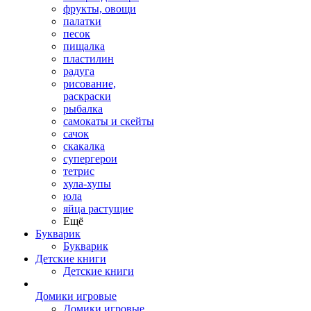
фрукты, овощи
палатки
песок
пищалка
пластилин
радуга
рисование,
раскраски
рыбалка
самокаты и скейты
сачок
скакалка
супергерои
тетрис
хула-хупы
юла
яйца растущие
Ещё
Букварик
Букварик
Детские книги
Детские книги
Домики игровые
Домики игровые