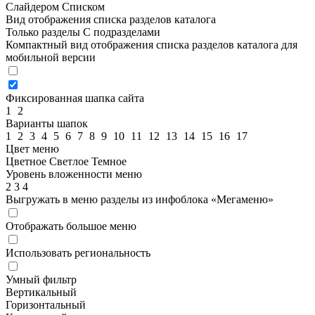
Слайдером
Списком
Вид отображения списка разделов каталога
Только разделы
С подразделами
Компактный вид отображения списка разделов каталога для
мобильной версии
Фиксированная шапка сайта
1
2
Варианты шапок
1
2
3
4
5
6
7
8
9
10
11
12
13
14
15
16
17
Цвет меню
Цветное
Светлое
Темное
Уровень вложенности меню
2
3
4
Выгружать в меню разделы из инфоблока «Мегаменю»
Отображать большое меню
Использовать региональность
Умный фильтр
Вертикальный
Горизонтальный