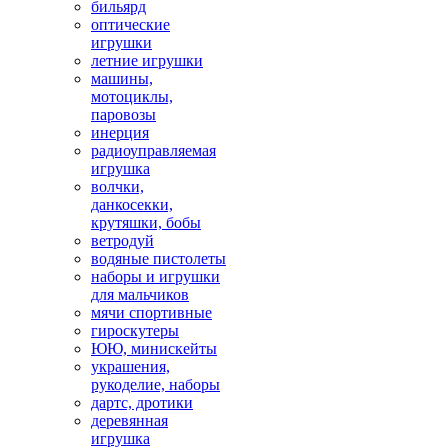
бильярд
оптические
игрушки
летние игрушки
машины,
мотоциклы,
паровозы
инерция
радиоуправляемая
игрушка
волчки,
данкосекки,
крутяшки, бобы
ветродуй
водяные пистолеты
наборы и игрушки
для мальчиков
мячи спортивные
гироскутеры
ЮЮ, минискейты
украшения,
рукоделие, наборы
дартс, дротики
деревянная
игрушка