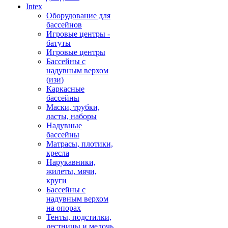
Intex
Оборудование для
бассейнов
Игровые центры -
батуты
Игровые центры
Бассейны с
надувным верхом
(изи)
Каркасные
бассейны
Маски, трубки,
ласты, наборы
Надувные
бассейны
Матрасы, плотики,
кресла
Нарукавники,
жилеты, мячи,
круги
Бассейны с
надувным верхом
на опорах
Тенты, подстилки,
лестницы и мелочь