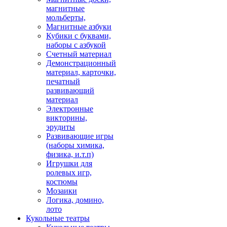
магнитные
мольберты,
Магнитные азбуки
Кубики с буквами,
наборы с азбукой
Счетный материал
Демонстрационный
материал, карточки,
печатный
развивающий
материал
Электронные
викторины,
эрудиты
Развивающие игры
(наборы химика,
физика, и.т.п)
Игрушки для
ролевых игр,
костюмы
Мозаики
Логика, домино,
лото
Кукольные театры