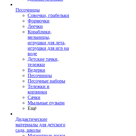
Песочницы
Совочки, грабельки
Формочки
Леечки
Кораблики,
мельницы,
игрушки для лета,
игрушки для игр на
воде
Детские тачки,
тележки
Ведерки
Песочницы
Песочные наборы
Тележки и
корзинки
Сачки
Мыльные пузыри
Ещё
Дидактические
материалы для детского
сада, школы
Магнитные доски,