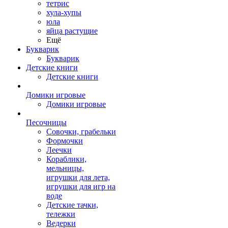
тетрис
хула-хупы
юла
яйца растущие
Ещё
Букварик
Букварик
Детские книги
Детские книги
Домики игровые
Домики игровые
Песочницы
Совочки, грабельки
Формочки
Леечки
Кораблики,
мельницы,
игрушки для лета,
игрушки для игр на
воде
Детские тачки,
тележки
Ведерки