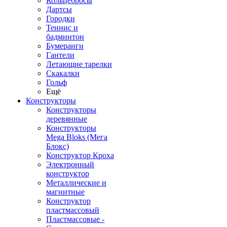
Кольцебросы
Дартсы
Городки
Теннис и
бадминтон
Бумеранги
Гантели
Летающие тарелки
Скакалки
Гольф
Ещё
Конструкторы
Конструкторы
деревянные
Конструкторы
Mega Bloks (Мега
Блокс)
Конструктор Кроха
Электронный
конструктор
Металлические и
магнитные
Конструктор
пластмассовый
Пластмассовые -