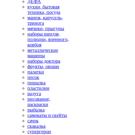
ДЕФА
кухни, бытовая
техника, посуда
манеж, карусель-
тринога
мячики, прыгуны
наборы ниндзя,
полиции, военного,
ковбоя
металлические
машины
наборы доктора
фрукты, овощи
палатки
песок
пищалка
пластилин
радуга
рисование,
раскраски
рыбалка
самокаты и скейты
сачок
скакалка
супергерои