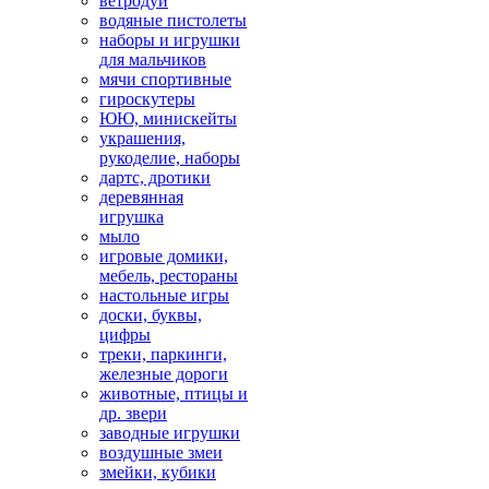
ветродуй
водяные пистолеты
наборы и игрушки
для мальчиков
мячи спортивные
гироскутеры
ЮЮ, минискейты
украшения,
рукоделие, наборы
дартс, дротики
деревянная
игрушка
мыло
игровые домики,
мебель, рестораны
настольные игры
доски, буквы,
цифры
треки, паркинги,
железные дороги
животные, птицы и
др. звери
заводные игрушки
воздушные змеи
змейки, кубики