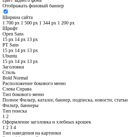
Цвет заднего фона
Отображать фоновый баннер
Ширина сайта
1 700 px
1 500 px
1 344 px
1 200 px
Шрифт
Open Sans
15 px
14 px
13 px
PT Sans
15 px
14 px
13 px
Ubuntu
15 px
14 px
13 px
Заголовки
Стиль
Bold
Normal
Расположение бокового меню
Слева
Справа
Тип бокового меню
Полное
Фильтр, каталог, баннер, подписка, новости, статьи
Фильтр, баннеры
Тип поиска
1
2
Оформление заголовка и хлебных крошек
1
2
3
4
Тип наведения на картинки