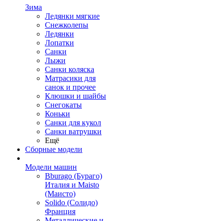
Зима
Ледянки мягкие
Снежколепы
Ледянки
Лопатки
Санки
Лыжи
Санки коляска
Матрасики для
санок и прочее
Клюшки и шайбы
Снегокаты
Коньки
Санки для кукол
Санки ватрушки
Ещё
Сборные модели
Модели машин
Bburago (Бураго)
Италия и Maisto
(Маисто)
Solido (Солидо)
Франция
Металлические и