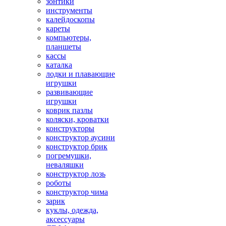
зонтики
инструменты
калейдоскопы
кареты
компьютеры,
планшеты
кассы
каталка
лодки и плавающие
игрушки
развивающие
игрушки
коврик пазлы
коляски, кроватки
конструкторы
конструктор аусини
конструктор брик
погремушки,
неваляшки
конструктор лозь
роботы
конструктор чима
зарик
куклы, одежда,
аксессуары