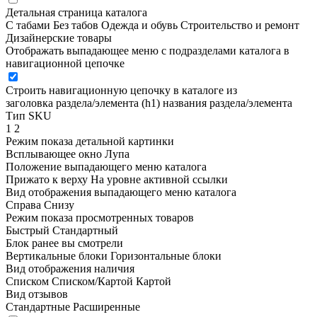
Детальная страница каталога
С табами
Без табов
Одежда и обувь
Строительство и ремонт
Дизайнерские товары
Отображать выпадающее меню с подразделами каталога в
навигационной цепочке
Строить навигационную цепочку в каталоге из
заголовка раздела/элемента (h1)
названия раздела/элемента
Тип SKU
1
2
Режим показа детальной картинки
Всплывающее окно
Лупа
Положение выпадающего меню каталога
Прижато к верху
На уровне активной ссылки
Вид отображения выпадающего меню каталога
Справа
Снизу
Режим показа просмотренных товаров
Быстрый
Стандартный
Блок ранее вы смотрели
Вертикальные блоки
Горизонтальные блоки
Вид отображения наличия
Списком
Списком/Картой
Картой
Вид отзывов
Стандартные
Расширенные