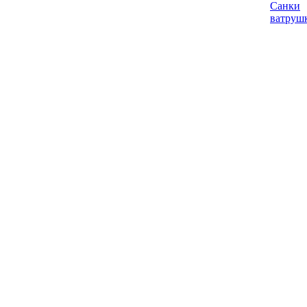
Санки
ватруш