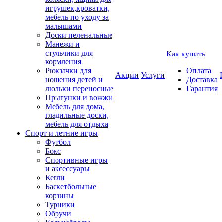
игрушек,кроватки,
мебель по уходу за
малышами
Доски пеленальные
Манежи и
стульчики для
Как купить
кормления
Рюкзачки для
Оплата
Акции
Услуги
ношения детей и
Доставка
люльки переносные
Гарантия
Прыгунки и вожжи
Мебель для дома,
гладильные доски,
мебель для отдыха
Спорт и летние игры
Футбол
Бокс
Спортивные игры
и аксессуары
Кегли
Баскетбольные
корзины
Турники
Обручи