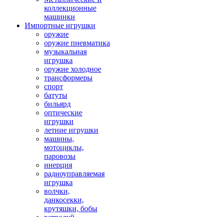
коллекционные
машинки
Импортные игрушки
оружие
оружие пневматика
музыкальная
игрушка
оружие холодное
трансформеры
спорт
батуты
бильярд
оптические
игрушки
летние игрушки
машины,
мотоциклы,
паровозы
инерция
радиоуправляемая
игрушка
волчки,
данкосекки,
крутяшки, бобы