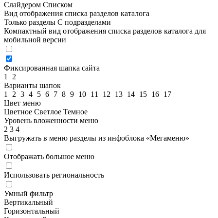
Слайдером
Списком
Вид отображения списка разделов каталога
Только разделы
С подразделами
Компактный вид отображения списка разделов каталога для
мобильной версии
Фиксированная шапка сайта
1
2
Варианты шапок
1
2
3
4
5
6
7
8
9
10
11
12
13
14
15
16
17
Цвет меню
Цветное
Светлое
Темное
Уровень вложенности меню
2
3
4
Выгружать в меню разделы из инфоблока «Мегаменю»
Отображать большое меню
Использовать региональность
Умный фильтр
Вертикальный
Горизонтальный