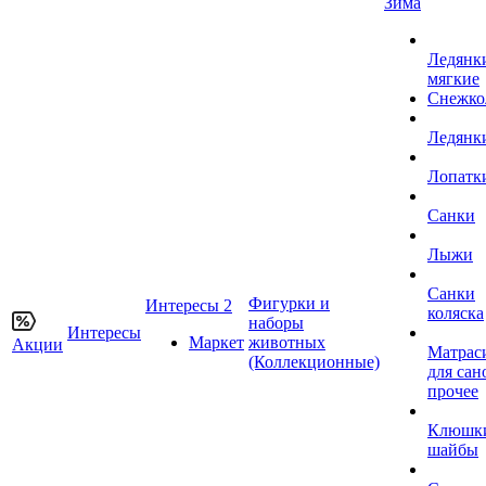
Зима
Ледянк
мягкие
Снежко
Ледянк
Лопатк
Санки
Лыжи
Санки
Фигурки и
Интересы 2
коляска
наборы
Интересы
Маркет
животных
Акции
Матрас
(Коллекционные)
для сан
прочее
Клюшк
шайбы