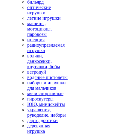
бильярд
оптические
игрушки
летние игрушки
машины,
мотоциклы,
паровозы
инерция
радиоуправляемая
игрушка
волчки,
данкосекки,
крутяшки, бобы
ветродуй
водяные пистолеты
наборы и игрушки
для мальчиков
мячи спортивные
гироскутеры
ЮЮ, минискейты
украшения,
рукоделие, наборы
дартс, дротики
деревянная
игрушка