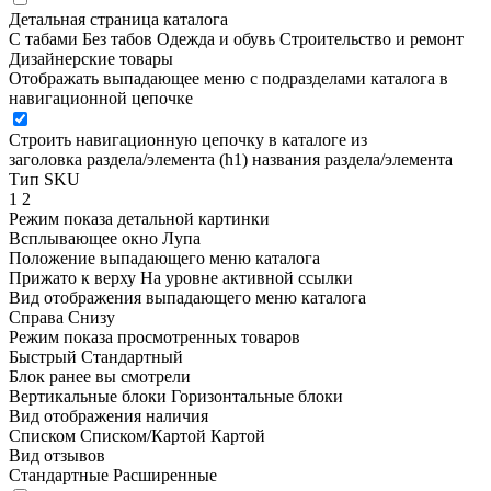
Детальная страница каталога
С табами
Без табов
Одежда и обувь
Строительство и ремонт
Дизайнерские товары
Отображать выпадающее меню с подразделами каталога в
навигационной цепочке
Строить навигационную цепочку в каталоге из
заголовка раздела/элемента (h1)
названия раздела/элемента
Тип SKU
1
2
Режим показа детальной картинки
Всплывающее окно
Лупа
Положение выпадающего меню каталога
Прижато к верху
На уровне активной ссылки
Вид отображения выпадающего меню каталога
Справа
Снизу
Режим показа просмотренных товаров
Быстрый
Стандартный
Блок ранее вы смотрели
Вертикальные блоки
Горизонтальные блоки
Вид отображения наличия
Списком
Списком/Картой
Картой
Вид отзывов
Стандартные
Расширенные