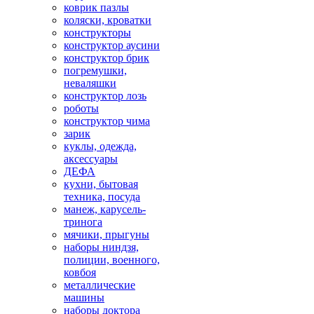
коврик пазлы
коляски, кроватки
конструкторы
конструктор аусини
конструктор брик
погремушки,
неваляшки
конструктор лозь
роботы
конструктор чима
зарик
куклы, одежда,
аксессуары
ДЕФА
кухни, бытовая
техника, посуда
манеж, карусель-
тринога
мячики, прыгуны
наборы ниндзя,
полиции, военного,
ковбоя
металлические
машины
наборы доктора