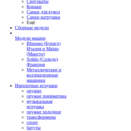
Снегокаты
Коньки
Санки для кукол
Санки ватрушки
Ещё
Сборные модели
Модели машин
Bburago (Бураго)
Италия и Maisto
(Маисто)
Solido (Солидо)
Франция
Металлические и
коллекционные
машинки
Импортные игрушки
оружие
оружие пневматика
музыкальная
игрушка
оружие холодное
трансформеры
спорт
батуты