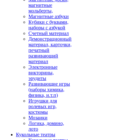
магнитные
мольберты,
Магнитные азбуки
Кубики с буквами,
наборы с азбукой
Счетный материал
Демонстрационный
материал, карточки,
печатный
развивающий
материал
Электронные
викторины,
эрудиты
Развивающие игры
(наборы химика,
физика, и.т.п)
Игрушки для
ролевых игр,
костюмы
Мозаики
Логика, домино,
лото
Кукольные театры