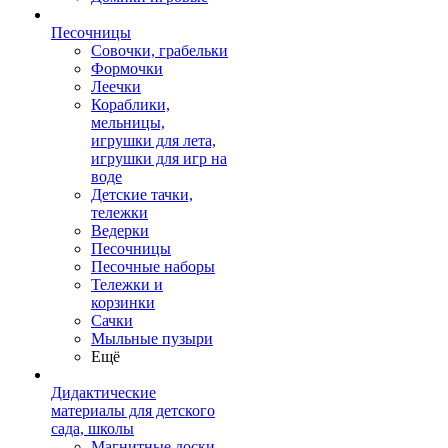
Песочницы
Совочки, грабельки
Формочки
Леечки
Кораблики,
мельницы,
игрушки для лета,
игрушки для игр на
воде
Детские тачки,
тележки
Ведерки
Песочницы
Песочные наборы
Тележки и
корзинки
Сачки
Мыльные пузыри
Ещё
Дидактические
материалы для детского
сада, школы
Магнитные доски,