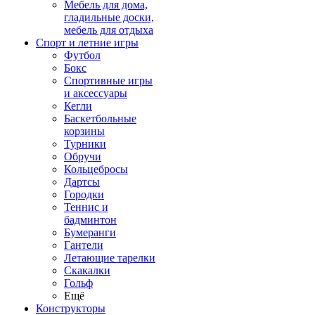
Мебель для дома,
гладильные доски,
мебель для отдыха
Спорт и летние игры
Футбол
Бокс
Спортивные игры
и аксессуары
Кегли
Баскетбольные
корзины
Турники
Обручи
Кольцебросы
Дартсы
Городки
Теннис и
бадминтон
Бумеранги
Гантели
Летающие тарелки
Скакалки
Гольф
Ещё
Конструкторы