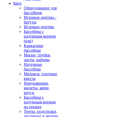
Intex
Оборудование для
бассейнов
Игровые центры -
батуты
Игровые центры
Бассейны с
надувным верхом
(изи)
Каркасные
бассейны
Маски, трубки,
ласты, наборы
Надувные
бассейны
Матрасы, плотики,
кресла
Нарукавники,
жилеты, мячи,
круги
Бассейны с
надувным верхом
на опорах
Тенты, подстилки,
лестницы и мелочь