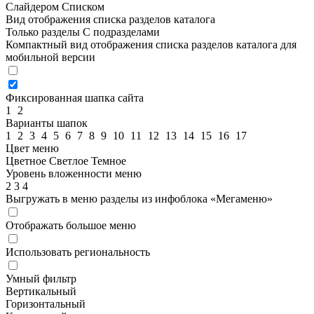
Слайдером
Списком
Вид отображения списка разделов каталога
Только разделы
С подразделами
Компактный вид отображения списка разделов каталога для
мобильной версии
Фиксированная шапка сайта
1
2
Варианты шапок
1
2
3
4
5
6
7
8
9
10
11
12
13
14
15
16
17
Цвет меню
Цветное
Светлое
Темное
Уровень вложенности меню
2
3
4
Выгружать в меню разделы из инфоблока «Мегаменю»
Отображать большое меню
Использовать региональность
Умный фильтр
Вертикальный
Горизонтальный