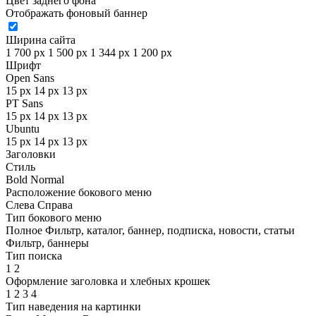
Цвет заднего фона
Отображать фоновый баннер
Ширина сайта
1 700 px
1 500 px
1 344 px
1 200 px
Шрифт
Open Sans
15 px
14 px
13 px
PT Sans
15 px
14 px
13 px
Ubuntu
15 px
14 px
13 px
Заголовки
Стиль
Bold
Normal
Расположение бокового меню
Слева
Справа
Тип бокового меню
Полное
Фильтр, каталог, баннер, подписка, новости, статьи
Фильтр, баннеры
Тип поиска
1
2
Оформление заголовка и хлебных крошек
1
2
3
4
Тип наведения на картинки