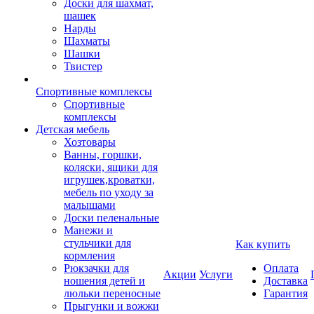
Доски для шахмат,
шашек
Нарды
Шахматы
Шашки
Твистер
Спортивные комплексы
Спортивные
комплексы
Детская мебель
Хозтовары
Ванны, горшки,
коляски, ящики для
игрушек,кроватки,
мебель по уходу за
малышами
Доски пеленальные
Манежи и
стульчики для
Как купить
кормления
Рюкзачки для
Оплата
Акции
Услуги
ношения детей и
Доставка
люльки переносные
Гарантия
Прыгунки и вожжи