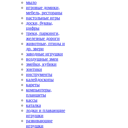
мыло
игровые домики,
мебель, рестораны
настольные игры
доски, буквы,
цифры
треки, паркинги,
железные дороги
животные, птицы и
др. звери
заводные игрушки
воздушные змеи
змейки, кубики
зонтики
инструменты
калейдоскопы
кареты
компьютеры,
планшеты
кассы
каталка
лодки и плавающие
игрушки
развивающие
игрушки