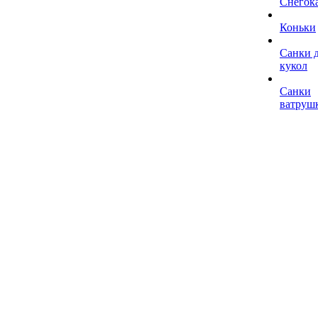
Снегок
Коньки
Санки 
кукол
Санки
ватруш