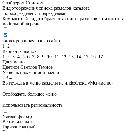
Слайдером
Списком
Вид отображения списка разделов каталога
Только разделы
С подразделами
Компактный вид отображения списка разделов каталога для
мобильной версии
Фиксированная шапка сайта
1
2
Варианты шапок
1
2
3
4
5
6
7
8
9
10
11
12
13
14
15
16
17
Цвет меню
Цветное
Светлое
Темное
Уровень вложенности меню
2
3
4
Выгружать в меню разделы из инфоблока «Мегаменю»
Отображать большое меню
Использовать региональность
Умный фильтр
Вертикальный
Горизонтальный