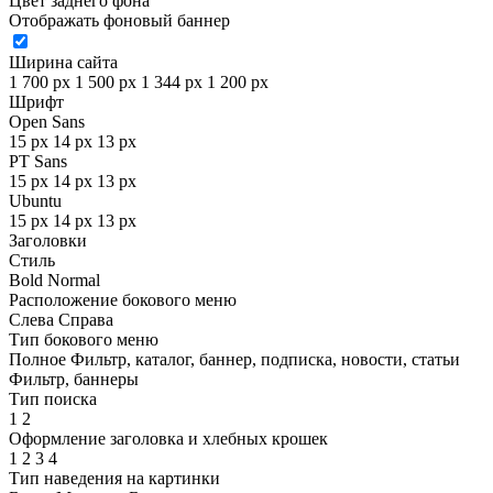
Цвет заднего фона
Отображать фоновый баннер
Ширина сайта
1 700 px
1 500 px
1 344 px
1 200 px
Шрифт
Open Sans
15 px
14 px
13 px
PT Sans
15 px
14 px
13 px
Ubuntu
15 px
14 px
13 px
Заголовки
Стиль
Bold
Normal
Расположение бокового меню
Слева
Справа
Тип бокового меню
Полное
Фильтр, каталог, баннер, подписка, новости, статьи
Фильтр, баннеры
Тип поиска
1
2
Оформление заголовка и хлебных крошек
1
2
3
4
Тип наведения на картинки