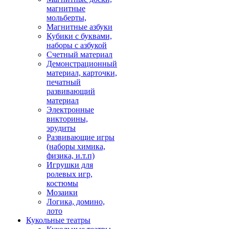
магнитные
мольберты,
Магнитные азбуки
Кубики с буквами,
наборы с азбукой
Счетный материал
Демонстрационный
материал, карточки,
печатный
развивающий
материал
Электронные
викторины,
эрудиты
Развивающие игры
(наборы химика,
физика, и.т.п)
Игрушки для
ролевых игр,
костюмы
Мозаики
Логика, домино,
лото
Кукольные театры