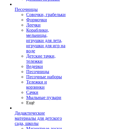
Песочницы
Совочки, грабельки
Формочки
Леечки
Кораблики,
мельницы,
игрушки для лета,
игрушки для игр на
воде
Детские тачки,
тележки
Ведерки
Песочницы
Песочные наборы
Тележки и
корзинки
Сачки
Мыльные пузыри
Ещё
Дидактические
материалы для детского
сада, школы
Магнитные доски,