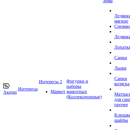
Зима
Ледянк
мягкие
Снежко
Ледянк
Лопатк
Санки
Лыжи
Санки
Фигурки и
Интересы 2
коляска
наборы
Интересы
Маркет
животных
Акции
Матрас
(Коллекционные)
для сан
прочее
Клюшк
шайбы