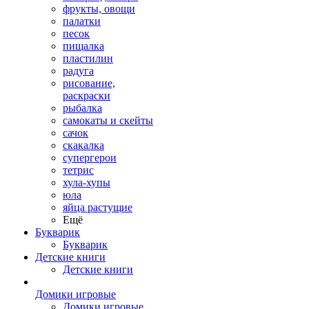
фрукты, овощи
палатки
песок
пищалка
пластилин
радуга
рисование,
раскраски
рыбалка
самокаты и скейты
сачок
скакалка
супергерои
тетрис
хула-хупы
юла
яйца растущие
Ещё
Букварик
Букварик
Детские книги
Детские книги
Домики игровые
Домики игровые