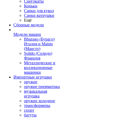
Снегокаты
Коньки
Санки для кукол
Санки ватрушки
Ещё
Сборные модели
Модели машин
Bburago (Бураго)
Италия и Maisto
(Маисто)
Solido (Солидо)
Франция
Металлические и
коллекционные
машинки
Импортные игрушки
оружие
оружие пневматика
музыкальная
игрушка
оружие холодное
трансформеры
спорт
батуты