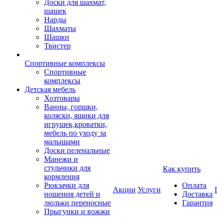
Доски для шахмат,
шашек
Нарды
Шахматы
Шашки
Твистер
Спортивные комплексы
Спортивные
комплексы
Детская мебель
Хозтовары
Ванны, горшки,
коляски, ящики для
игрушек,кроватки,
мебель по уходу за
малышами
Доски пеленальные
Манежи и
стульчики для
Как купить
кормления
Рюкзачки для
Оплата
Акции
Услуги
ношения детей и
Доставка
люльки переносные
Гарантия
Прыгунки и вожжи