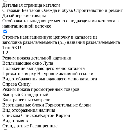
Детальная страница каталога
С табами
Без табов
Одежда и обувь
Строительство и ремонт
Дизайнерские товары
Отображать выпадающее меню с подразделами каталога в
навигационной цепочке
Строить навигационную цепочку в каталоге из
заголовка раздела/элемента (h1)
названия раздела/элемента
Тип SKU
1
2
Режим показа детальной картинки
Всплывающее окно
Лупа
Положение выпадающего меню каталога
Прижато к верху
На уровне активной ссылки
Вид отображения выпадающего меню каталога
Справа
Снизу
Режим показа просмотренных товаров
Быстрый
Стандартный
Блок ранее вы смотрели
Вертикальные блоки
Горизонтальные блоки
Вид отображения наличия
Списком
Списком/Картой
Картой
Вид отзывов
Стандартные
Расширенные