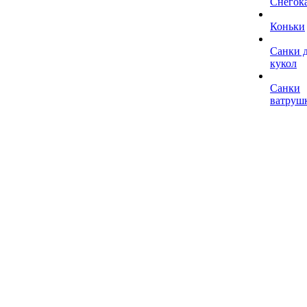
Снегок
Коньки
Санки 
кукол
Санки
ватруш