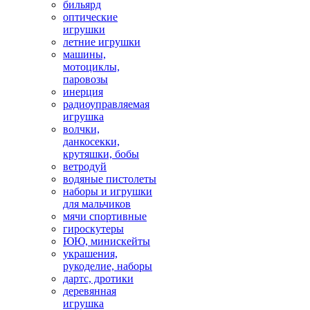
бильярд
оптические
игрушки
летние игрушки
машины,
мотоциклы,
паровозы
инерция
радиоуправляемая
игрушка
волчки,
данкосекки,
крутяшки, бобы
ветродуй
водяные пистолеты
наборы и игрушки
для мальчиков
мячи спортивные
гироскутеры
ЮЮ, минискейты
украшения,
рукоделие, наборы
дартс, дротики
деревянная
игрушка