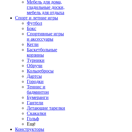
Мебель для дома,
гладильные доски,
мебель для отдыха
Спорт и летние игры
Футбол
Бокс
Спортивные игры
и аксессуары
Кегли
Баскетбольные
корзины
Турники
Обручи
Кольцебросы
Дартсы
Городки
Теннис и
бадминтон
Бумеранги
Гантели
Летающие тарелки
Скакалки
Гольф
Ещё
Конструкторы