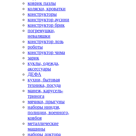
коврик пазлы
коляски, кроватки
конструкторы
конструктор аусини
конструктор брик
погремушки,
неваляшки
конструктор лозь
роботы
конструктор чима
зарик
куклы, одежда,
аксессуары
ДЕФА
кухни, бытовая
техника, посуда
манеж, карусель-
тринога
мячики, прыгуны
наборы ниндзя,
полиции, военного,
ковбоя
металлические
машины
наборы доктора