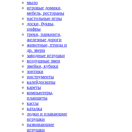
мыло
игровые домики,
мебель, рестораны
настольные игры
доски, буквы,
цифры
треки, паркинги,
железные дороги
животные, птицы и
др. звери
заводные игрушки
воздушные змеи
змейки, кубики
зонтики
инструменты
калейдоскопы
кареты
компьютеры,
планшеты
кассы
каталка
лодки и плавающие
игрушки
развивающие
игрушки