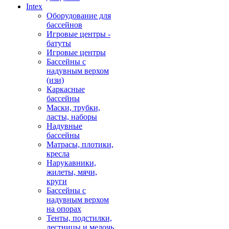
Intex
Оборудование для
бассейнов
Игровые центры -
батуты
Игровые центры
Бассейны с
надувным верхом
(изи)
Каркасные
бассейны
Маски, трубки,
ласты, наборы
Надувные
бассейны
Матрасы, плотики,
кресла
Нарукавники,
жилеты, мячи,
круги
Бассейны с
надувным верхом
на опорах
Тенты, подстилки,
лестницы и мелочь