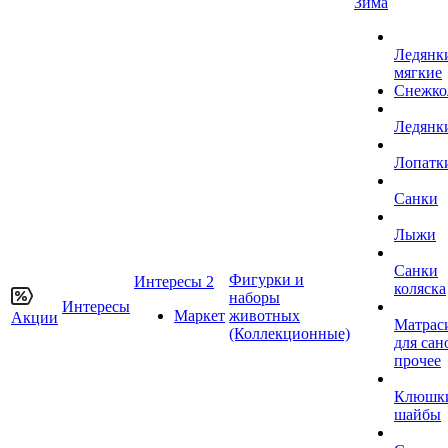
Зима
Ледянк
мягкие
Снежко
Ледянк
Лопатк
Санки
Лыжи
Санки
Фигурки и
Интересы 2
коляска
наборы
Интересы
Маркет
животных
Акции
Матрас
(Коллекционные)
для сан
прочее
Клюшк
шайбы