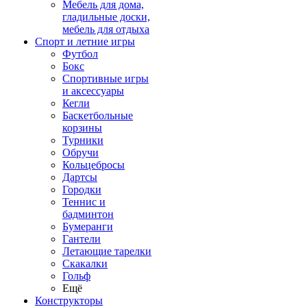
Мебель для дома,
гладильные доски,
мебель для отдыха
Спорт и летние игры
Футбол
Бокс
Спортивные игры
и аксессуары
Кегли
Баскетбольные
корзины
Турники
Обручи
Кольцебросы
Дартсы
Городки
Теннис и
бадминтон
Бумеранги
Гантели
Летающие тарелки
Скакалки
Гольф
Ещё
Конструкторы