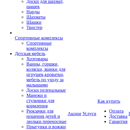
Доски для шахмат,
шашек
Нарды
Шахматы
Шашки
Твистер
Спортивные комплексы
Спортивные
комплексы
Детская мебель
Хозтовары
Ванны, горшки,
коляски, ящики для
игрушек,кроватки,
мебель по уходу за
малышами
Доски пеленальные
Манежи и
стульчики для
Как купить
кормления
Рюкзачки для
Оплата
Акции
Услуги
ношения детей и
Доставка
люльки переносные
Гарантия
Прыгунки и вожжи