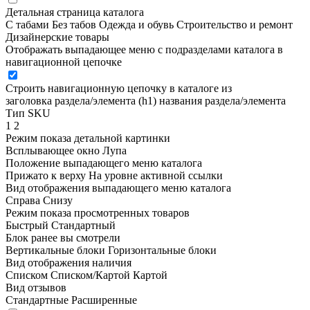
Детальная страница каталога
С табами
Без табов
Одежда и обувь
Строительство и ремонт
Дизайнерские товары
Отображать выпадающее меню с подразделами каталога в
навигационной цепочке
Строить навигационную цепочку в каталоге из
заголовка раздела/элемента (h1)
названия раздела/элемента
Тип SKU
1
2
Режим показа детальной картинки
Всплывающее окно
Лупа
Положение выпадающего меню каталога
Прижато к верху
На уровне активной ссылки
Вид отображения выпадающего меню каталога
Справа
Снизу
Режим показа просмотренных товаров
Быстрый
Стандартный
Блок ранее вы смотрели
Вертикальные блоки
Горизонтальные блоки
Вид отображения наличия
Списком
Списком/Картой
Картой
Вид отзывов
Стандартные
Расширенные