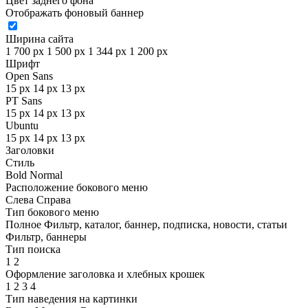
Цвет заднего фона
Отображать фоновый баннер
Ширина сайта
1 700 px
1 500 px
1 344 px
1 200 px
Шрифт
Open Sans
15 px
14 px
13 px
PT Sans
15 px
14 px
13 px
Ubuntu
15 px
14 px
13 px
Заголовки
Стиль
Bold
Normal
Расположение бокового меню
Слева
Справа
Тип бокового меню
Полное
Фильтр, каталог, баннер, подписка, новости, статьи
Фильтр, баннеры
Тип поиска
1
2
Оформление заголовка и хлебных крошек
1
2
3
4
Тип наведения на картинки