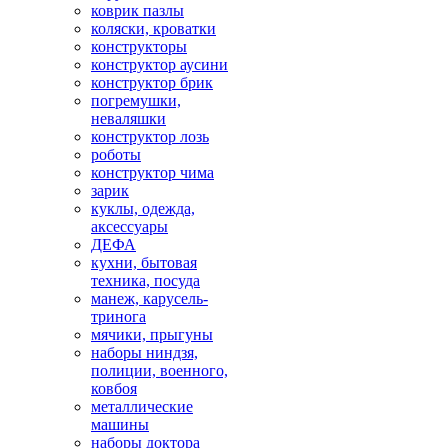
коврик пазлы
коляски, кроватки
конструкторы
конструктор аусини
конструктор брик
погремушки,
неваляшки
конструктор лозь
роботы
конструктор чима
зарик
куклы, одежда,
аксессуары
ДЕФА
кухни, бытовая
техника, посуда
манеж, карусель-
тринога
мячики, прыгуны
наборы ниндзя,
полиции, военного,
ковбоя
металлические
машины
наборы доктора