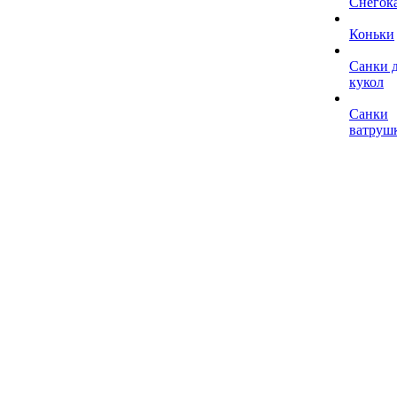
Снегок
Коньки
Санки 
кукол
Санки
ватруш