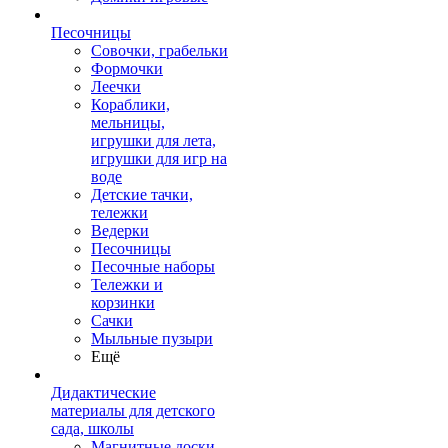
Песочницы
Совочки, грабельки
Формочки
Леечки
Кораблики,
мельницы,
игрушки для лета,
игрушки для игр на
воде
Детские тачки,
тележки
Ведерки
Песочницы
Песочные наборы
Тележки и
корзинки
Сачки
Мыльные пузыри
Ещё
Дидактические
материалы для детского
сада, школы
Магнитные доски,