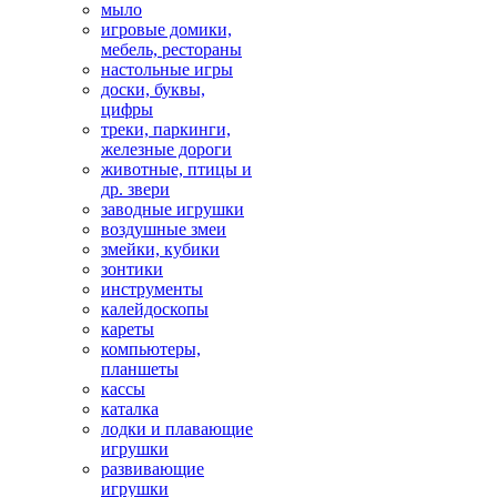
мыло
игровые домики,
мебель, рестораны
настольные игры
доски, буквы,
цифры
треки, паркинги,
железные дороги
животные, птицы и
др. звери
заводные игрушки
воздушные змеи
змейки, кубики
зонтики
инструменты
калейдоскопы
кареты
компьютеры,
планшеты
кассы
каталка
лодки и плавающие
игрушки
развивающие
игрушки