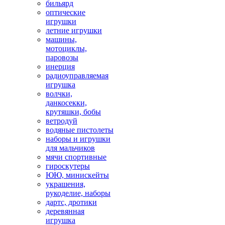
бильярд
оптические
игрушки
летние игрушки
машины,
мотоциклы,
паровозы
инерция
радиоуправляемая
игрушка
волчки,
данкосекки,
крутяшки, бобы
ветродуй
водяные пистолеты
наборы и игрушки
для мальчиков
мячи спортивные
гироскутеры
ЮЮ, минискейты
украшения,
рукоделие, наборы
дартс, дротики
деревянная
игрушка