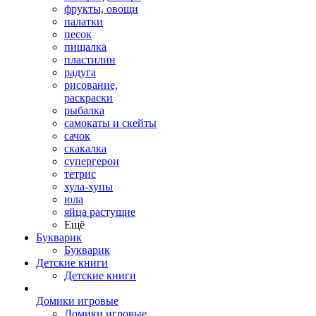
фрукты, овощи
палатки
песок
пищалка
пластилин
радуга
рисование,
раскраски
рыбалка
самокаты и скейты
сачок
скакалка
супергерои
тетрис
хула-хупы
юла
яйца растущие
Ещё
Букварик
Букварик
Детские книги
Детские книги
Домики игровые
Домики игровые