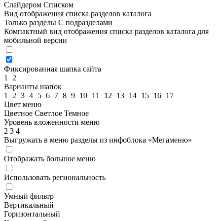
Слайдером
Списком
Вид отображения списка разделов каталога
Только разделы
С подразделами
Компактный вид отображения списка разделов каталога для
мобильной версии
Фиксированная шапка сайта
1
2
Варианты шапок
1
2
3
4
5
6
7
8
9
10
11
12
13
14
15
16
17
Цвет меню
Цветное
Светлое
Темное
Уровень вложенности меню
2
3
4
Выгружать в меню разделы из инфоблока «Мегаменю»
Отображать большое меню
Использовать региональность
Умный фильтр
Вертикальный
Горизонтальный