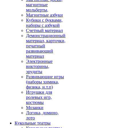
магнитные
мольберты,
Магнитные азбуки
Кубики с буквами,
наборы с азбукой
Счетный материал
Демонстрационный
материал, карточки,
печатный
развивающий
материал
Электронные
викторины,
эрудиты
Развивающие игры
(наборы химика,
физика, и.т.п)
Игрушки для
ролевых игр,
костюмы
Мозаики
Логика, домино,
лото
Кукольные театры