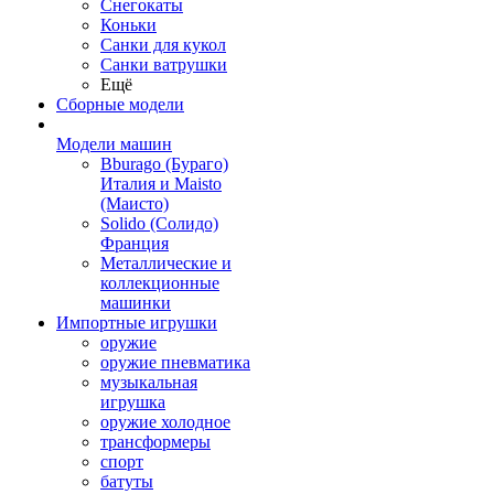
Снегокаты
Коньки
Санки для кукол
Санки ватрушки
Ещё
Сборные модели
Модели машин
Bburago (Бураго)
Италия и Maisto
(Маисто)
Solido (Солидо)
Франция
Металлические и
коллекционные
машинки
Импортные игрушки
оружие
оружие пневматика
музыкальная
игрушка
оружие холодное
трансформеры
спорт
батуты