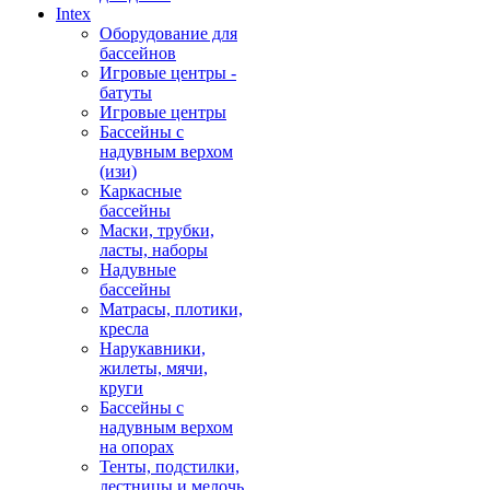
Intex
Оборудование для
бассейнов
Игровые центры -
батуты
Игровые центры
Бассейны с
надувным верхом
(изи)
Каркасные
бассейны
Маски, трубки,
ласты, наборы
Надувные
бассейны
Матрасы, плотики,
кресла
Нарукавники,
жилеты, мячи,
круги
Бассейны с
надувным верхом
на опорах
Тенты, подстилки,
лестницы и мелочь