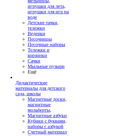
мельницы,
игрушки для лета,
игрушки для игр на
воде
Детские тачки,
тележки
Ведерки
Песочницы
Песочные наборы
Тележки и
корзинки
Сачки
Мыльные пузыри
Ещё
Дидактические
материалы для детского
сада, школы
Магнитные доски,
магнитные
мольберты,
Магнитные азбуки
Кубики с буквами,
наборы с азбукой
Счетный материал