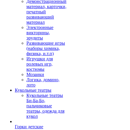
Демонстрационный
материал, карточки,
печатный
развивающий
материал
Электронные
викторины,
эрудиты
Развивающие игры
(наборы химика,
физика, и.т.п)
Игрушки для
ролевых игр,
костюмы
Мозаики
Логика, домино,
лото
Кукольные театры
Кукольные театры
Би-Ба-Бо,
пальчиковые
театры, одежда для
кукол
Горки детские