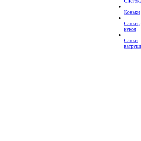
Снегок
Коньки
Санки 
кукол
Санки
ватруш