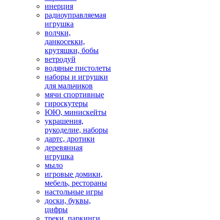
инерция
радиоуправляемая
игрушка
волчки,
данкосекки,
крутяшки, бобы
ветродуй
водяные пистолеты
наборы и игрушки
для мальчиков
мячи спортивные
гироскутеры
ЮЮ, минискейты
украшения,
рукоделие, наборы
дартс, дротики
деревянная
игрушка
мыло
игровые домики,
мебель, рестораны
настольные игры
доски, буквы,
цифры
треки, паркинги,