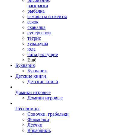
рисование,
раскраски
рыбалка
самокаты и скейты
сачок
скакалка
супергерои
тетрис
хула-хупы
юла
яйца растущие
Ещё
Букварик
Букварик
Детские книги
Детские книги
Домики игровые
Домики игровые
Песочницы
Совочки, грабельки
Формочки
Леечки
Кораблики,