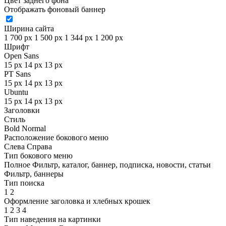
Цвет заднего фона
Отображать фоновый баннер
Ширина сайта
1 700 px
1 500 px
1 344 px
1 200 px
Шрифт
Open Sans
15 px
14 px
13 px
PT Sans
15 px
14 px
13 px
Ubuntu
15 px
14 px
13 px
Заголовки
Стиль
Bold
Normal
Расположение бокового меню
Слева
Справа
Тип бокового меню
Полное
Фильтр, каталог, баннер, подписка, новости, статьи
Фильтр, баннеры
Тип поиска
1
2
Оформление заголовка и хлебных крошек
1
2
3
4
Тип наведения на картинки