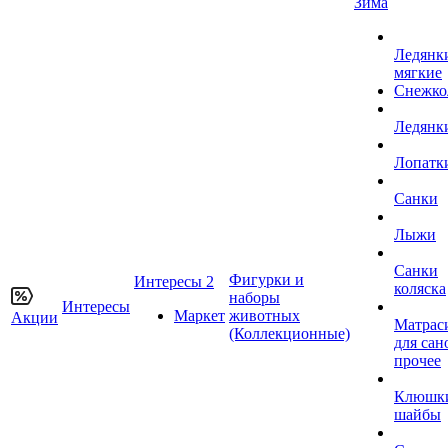
Зима
Ледянк
мягкие
Снежко
Ледянк
Лопатк
Санки
Лыжи
Санки
Фигурки и
Интересы 2
коляска
наборы
Интересы
Маркет
животных
Акции
Матрас
(Коллекционные)
для сан
прочее
Клюшк
шайбы