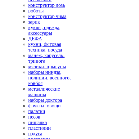
конструктор лозь
роботы
конструктор чима
зарик
куклы, одежда,
аксессуары
ДЕФА
кухни, бытовая
техника, посуда
манеж, карусель-
тринога
мячики, прыгуны
наборы ниндзя,
полиции, военного,
ковбоя
металлические
машины
наборы доктора
фрукты, овощи
палатки
песок
пищалка
пластилин
радуга