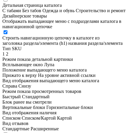
Детальная страница каталога
С табами
Без табов
Одежда и обувь
Строительство и ремонт
Дизайнерские товары
Отображать выпадающее меню с подразделами каталога в
навигационной цепочке
Строить навигационную цепочку в каталоге из
заголовка раздела/элемента (h1)
названия раздела/элемента
Тип SKU
1
2
Режим показа детальной картинки
Всплывающее окно
Лупа
Положение выпадающего меню каталога
Прижато к верху
На уровне активной ссылки
Вид отображения выпадающего меню каталога
Справа
Снизу
Режим показа просмотренных товаров
Быстрый
Стандартный
Блок ранее вы смотрели
Вертикальные блоки
Горизонтальные блоки
Вид отображения наличия
Списком
Списком/Картой
Картой
Вид отзывов
Стандартные
Расширенные