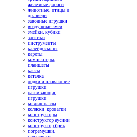
железные дороги
животные, птицы и
др. звери
заводные игрушки
воздушные змеи
змейки, кубики
зонтики
инструменты
калейдоскопы
кареты
компьютеры,
планшеты
кассы
каталка
лодки и плавающие
игрушки
развивающие
игрушки
коврик пазлы
коляски, кроватки
конструкторы
конструктор аусини
конструктор брик
погремушки,
неваляшки