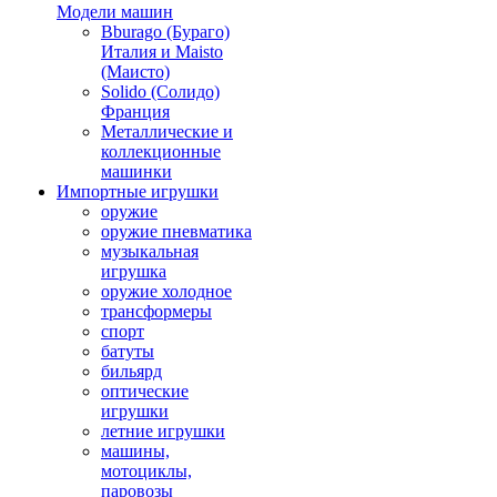
Модели машин
Bburago (Бураго)
Италия и Maisto
(Маисто)
Solido (Солидо)
Франция
Металлические и
коллекционные
машинки
Импортные игрушки
оружие
оружие пневматика
музыкальная
игрушка
оружие холодное
трансформеры
спорт
батуты
бильярд
оптические
игрушки
летние игрушки
машины,
мотоциклы,
паровозы