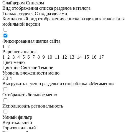
Слайдером
Списком
Вид отображения списка разделов каталога
Только разделы
С подразделами
Компактный вид отображения списка разделов каталога для
мобильной версии
Фиксированная шапка сайта
1
2
Варианты шапок
1
2
3
4
5
6
7
8
9
10
11
12
13
14
15
16
17
Цвет меню
Цветное
Светлое
Темное
Уровень вложенности меню
2
3
4
Выгружать в меню разделы из инфоблока «Мегаменю»
Отображать большое меню
Использовать региональность
Умный фильтр
Вертикальный
Горизонтальный