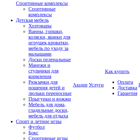
Спортивные комплексы
Спортивные
комплексы
Детская мебель
Хозтовары
Ванны, горшки,
коляски, ящики для
игрушек,кроватки,
мебель по уходу за
малышами
Доски пеленальные
Манежи и
стульчики для
Как купить
кормления
Рюкзачки для
Оплата
Акции
Услуги
ношения детей и
Доставка
люльки переносные
Гарантия
Прыгунки и вожжи
Мебель для дома,
гладильные доски,
мебель для отдыха
Спорт и летние игры
Футбол
Бокс
Спортивные игры