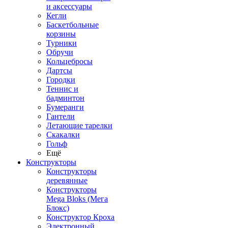
и аксессуары
Кегли
Баскетбольные
корзины
Турники
Обручи
Кольцебросы
Дартсы
Городки
Теннис и
бадминтон
Бумеранги
Гантели
Летающие тарелки
Скакалки
Гольф
Ещё
Конструкторы
Конструкторы
деревянные
Конструкторы
Mega Bloks (Мега
Блокс)
Конструктор Кроха
Электронный