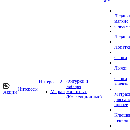
Зима
Ледянк
мягкие
Снежко
Ледянк
Лопатк
Санки
Лыжи
Санки
Фигурки и
Интересы 2
коляска
наборы
Интересы
Маркет
животных
Акции
Матрас
(Коллекционные)
для сан
прочее
Клюшк
шайбы