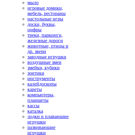
мыло
игровые домики,
мебель, рестораны
настольные игры
доски, буквы,
цифры
треки, паркинги,
железные дороги
животные, птицы и
др. звери
заводные игрушки
воздушные змеи
змейки, кубики
зонтики
инструменты
калейдоскопы
кареты
компьютеры,
планшеты
кассы
каталка
лодки и плавающие
игрушки
развивающие
игрушки