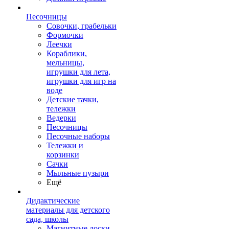
Песочницы
Совочки, грабельки
Формочки
Леечки
Кораблики,
мельницы,
игрушки для лета,
игрушки для игр на
воде
Детские тачки,
тележки
Ведерки
Песочницы
Песочные наборы
Тележки и
корзинки
Сачки
Мыльные пузыри
Ещё
Дидактические
материалы для детского
сада, школы
Магнитные доски,