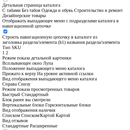
Детальная страница каталога
С табами
Без табов
Одежда и обувь
Строительство и ремонт
Дизайнерские товары
Отображать выпадающее меню с подразделами каталога в
навигационной цепочке
Строить навигационную цепочку в каталоге из
заголовка раздела/элемента (h1)
названия раздела/элемента
Тип SKU
1
2
Режим показа детальной картинки
Всплывающее окно
Лупа
Положение выпадающего меню каталога
Прижато к верху
На уровне активной ссылки
Вид отображения выпадающего меню каталога
Справа
Снизу
Режим показа просмотренных товаров
Быстрый
Стандартный
Блок ранее вы смотрели
Вертикальные блоки
Горизонтальные блоки
Вид отображения наличия
Списком
Списком/Картой
Картой
Вид отзывов
Стандартные
Расширенные