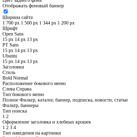
Цвет заднего фона
Отображать фоновый баннер
Ширина сайта
1 700 px
1 500 px
1 344 px
1 200 px
Шрифт
Open Sans
15 px
14 px
13 px
PT Sans
15 px
14 px
13 px
Ubuntu
15 px
14 px
13 px
Заголовки
Стиль
Bold
Normal
Расположение бокового меню
Слева
Справа
Тип бокового меню
Полное
Фильтр, каталог, баннер, подписка, новости, статьи
Фильтр, баннеры
Тип поиска
1
2
Оформление заголовка и хлебных крошек
1
2
3
4
Тип наведения на картинки