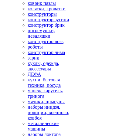
коврик пазлы
коляски, кроватки
конструкторы
конструктор аусини
конструктор брик
погремушки,
неваляшки
конструктор лозь
роботы
конструктор чима
зарик
куклы, одежда,
аксессуары
ДЕФА
кухни, бытовая
техника, посуда
манеж, карусель-
тринога
мячики, прыгуны
наборы ниндзя,
полиции, военного,
ковбоя
металлические
машины
наборы доктора