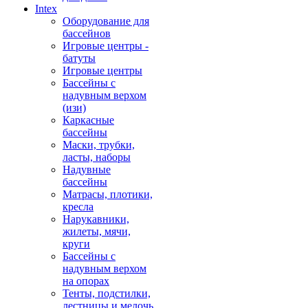
Intex
Оборудование для
бассейнов
Игровые центры -
батуты
Игровые центры
Бассейны с
надувным верхом
(изи)
Каркасные
бассейны
Маски, трубки,
ласты, наборы
Надувные
бассейны
Матрасы, плотики,
кресла
Нарукавники,
жилеты, мячи,
круги
Бассейны с
надувным верхом
на опорах
Тенты, подстилки,
лестницы и мелочь