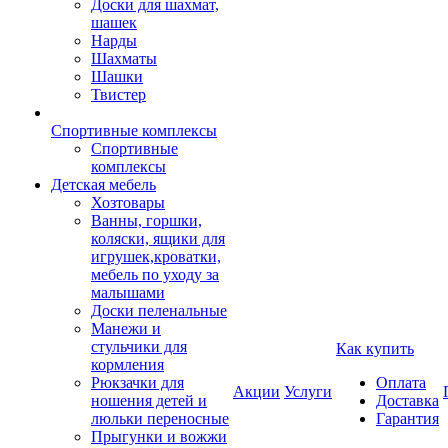
Доски для шахмат,
шашек
Нарды
Шахматы
Шашки
Твистер
Спортивные комплексы
Спортивные
комплексы
Детская мебель
Хозтовары
Ванны, горшки,
коляски, ящики для
игрушек,кроватки,
мебель по уходу за
малышами
Доски пеленальные
Манежи и
стульчики для
Как купить
кормления
Рюкзачки для
Оплата
Акции
Услуги
ношения детей и
Доставка
люльки переносные
Гарантия
Прыгунки и вожжи