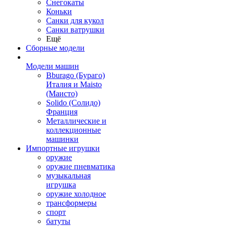
Снегокаты
Коньки
Санки для кукол
Санки ватрушки
Ещё
Сборные модели
Модели машин
Bburago (Бураго)
Италия и Maisto
(Маисто)
Solido (Солидо)
Франция
Металлические и
коллекционные
машинки
Импортные игрушки
оружие
оружие пневматика
музыкальная
игрушка
оружие холодное
трансформеры
спорт
батуты