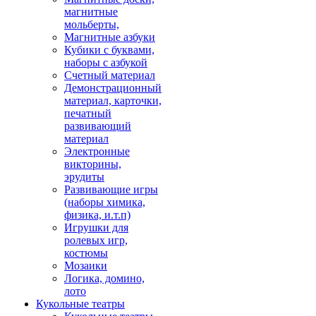
магнитные
мольберты,
Магнитные азбуки
Кубики с буквами,
наборы с азбукой
Счетный материал
Демонстрационный
материал, карточки,
печатный
развивающий
материал
Электронные
викторины,
эрудиты
Развивающие игры
(наборы химика,
физика, и.т.п)
Игрушки для
ролевых игр,
костюмы
Мозаики
Логика, домино,
лото
Кукольные театры