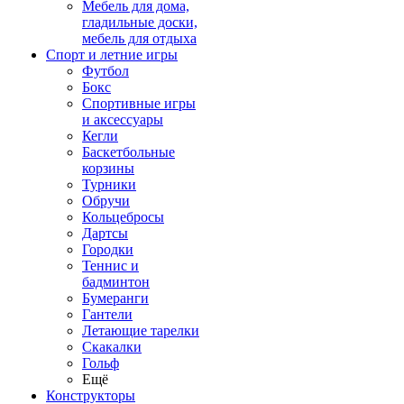
Мебель для дома,
гладильные доски,
мебель для отдыха
Спорт и летние игры
Футбол
Бокс
Спортивные игры
и аксессуары
Кегли
Баскетбольные
корзины
Турники
Обручи
Кольцебросы
Дартсы
Городки
Теннис и
бадминтон
Бумеранги
Гантели
Летающие тарелки
Скакалки
Гольф
Ещё
Конструкторы