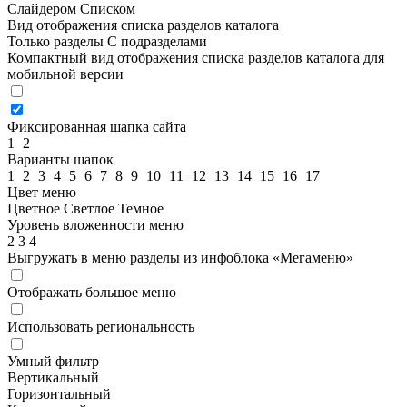
Слайдером
Списком
Вид отображения списка разделов каталога
Только разделы
С подразделами
Компактный вид отображения списка разделов каталога для
мобильной версии
Фиксированная шапка сайта
1
2
Варианты шапок
1
2
3
4
5
6
7
8
9
10
11
12
13
14
15
16
17
Цвет меню
Цветное
Светлое
Темное
Уровень вложенности меню
2
3
4
Выгружать в меню разделы из инфоблока «Мегаменю»
Отображать большое меню
Использовать региональность
Умный фильтр
Вертикальный
Горизонтальный