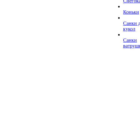
Снегок
Коньки
Санки 
кукол
Санки
ватруш