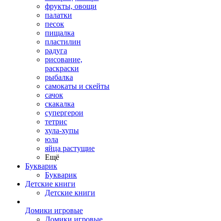
фрукты, овощи
палатки
песок
пищалка
пластилин
радуга
рисование,
раскраски
рыбалка
самокаты и скейты
сачок
скакалка
супергерои
тетрис
хула-хупы
юла
яйца растущие
Ещё
Букварик
Букварик
Детские книги
Детские книги
Домики игровые
Домики игровые