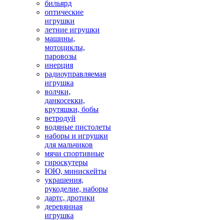
бильярд
оптические
игрушки
летние игрушки
машины,
мотоциклы,
паровозы
инерция
радиоуправляемая
игрушка
волчки,
данкосекки,
крутяшки, бобы
ветродуй
водяные пистолеты
наборы и игрушки
для мальчиков
мячи спортивные
гироскутеры
ЮЮ, минискейты
украшения,
рукоделие, наборы
дартс, дротики
деревянная
игрушка