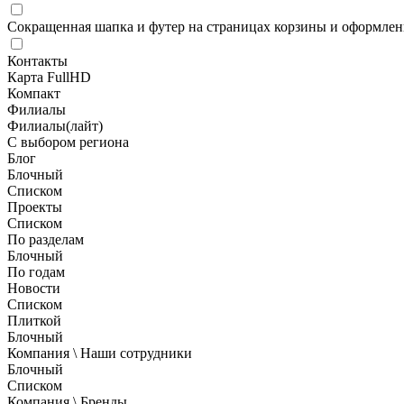
Сокращенная шапка и футер на страницах корзины и оформлени
Контакты
Карта FullHD
Компакт
Филиалы
Филиалы(лайт)
С выбором региона
Блог
Блочный
Списком
Проекты
Списком
По разделам
Блочный
По годам
Новости
Списком
Плиткой
Блочный
Компания \ Наши сотрудники
Блочный
Списком
Компания \ Бренды