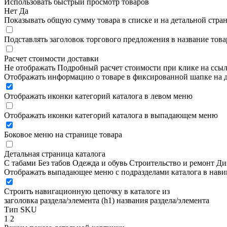
Использовать быстрый просмотр товаров
Нет
Да
Показывать общую сумму товара в списке и на детальной стра
Подставлять заголовок торгового предложения в название това
Расчет стоимости доставки
Не отображать
Подробный расчет стоимости при клике на ссы
Отображать информацию о товаре в фиксированной шапке на д
Отображать иконки категорий каталога в левом меню
Отображать иконки категорий каталога в выпадающем меню
Боковое меню на странице товара
Детальная страница каталога
С табами
Без табов
Одежда и обувь
Строительство и ремонт
Ди
Отображать выпадающее меню с подразделами каталога в нав
Строить навигационную цепочку в каталоге из
заголовка раздела/элемента (h1)
названия раздела/элемента
Тип SKU
1
2