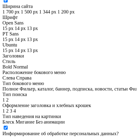
Ширина сайта
1 700 px
1 500 px
1 344 px
1 200 px
Шрифт
Open Sans
15 px
14 px
13 px
PT Sans
15 px
14 px
13 px
Ubuntu
15 px
14 px
13 px
Заголовки
Стиль
Bold
Normal
Расположение бокового меню
Слева
Справа
Тип бокового меню
Полное
Фильтр, каталог, баннер, подписка, новости, статьи
Фил
Тип поиска
1
2
Оформление заголовка и хлебных крошек
1
2
3
4
Тип наведения на картинки
Блеск
Мигание
Без анимации
Информирование об обработке персональных данных
?