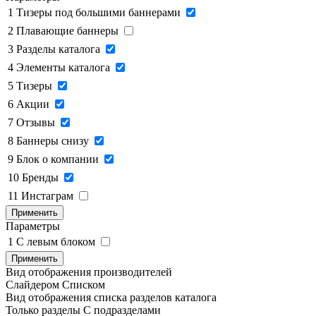
1
Тизеры под большими баннерами
2
Плавающие баннеры
3
Разделы каталога
4
Элементы каталога
5
Тизеры
6
Акции
7
Отзывы
8
Баннеры снизу
9
Блок о компании
10
Бренды
11
Инстаграм
Применить
Параметры
1
C левым блоком
Применить
Вид отображения производителей
Слайдером
Списком
Вид отображения списка разделов каталога
Только разделы
С подразделами