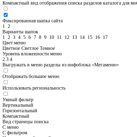
Компактный вид отображения списка разделов каталога для м
Фиксированная шапка сайта
1
2
Варианты шапок
1
2
3
4
5
6
7
8
9
10
11
12
13
14
15
16
17
Цвет меню
Цветное
Светлое
Темное
Уровень вложенности меню
2
3
4
Выгружать в меню разделы из инфоблока «Мегаменю»
Отображать большое меню
Использовать региональность
Умный фильтр
Вертикальный
Горизонтальный
Компактный
Вид страницы поиска
С меню
С фильтром