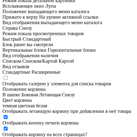
Режим показа детальной картинки
Всплывающее окно
Лупа
Положение выпадающего меню каталога
Прижато к верху
На уровне активной ссылки
Вид отображения выпадающего меню каталога
Справа
Снизу
Режим показа просмотренных товаров
Быстрый
Стандартный
Блок ранее вы смотрели
Вертикальные блоки
Горизонтальные блоки
Вид отображения наличия
Списком
Списком/Картой
Картой
Вид отзывов
Стандартные
Расширенные
Отображать галерею у элемента для списка товаров
Положение корзины
В шапке
Боковая
Летающая
Снизу
Цвет корзины
темная
цветная
белая
Отображать летающую корзину при добавлении в неё товара
Отображать кнопку печати корзины
Отображать корзину на всех страницах
?