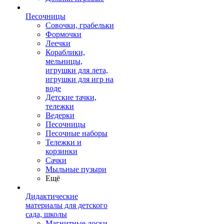
Песочницы
Совочки, грабельки
Формочки
Леечки
Кораблики,
мельницы,
игрушки для лета,
игрушки для игр на
воде
Детские тачки,
тележки
Ведерки
Песочницы
Песочные наборы
Тележки и
корзинки
Сачки
Мыльные пузыри
Ещё
Дидактические
материалы для детского
сада, школы
Магнитные доски,