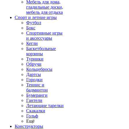
Мебель для дома,
гладильные доски,
мебель для отдыха
Спорт и летние игры
Футбол
Бокс
Спортивные игры
и аксессуары
Кегли
Баскетбольные
корзины
Турники
Обручи
Кольцебросы
Дартсы
Городки
Теннис и
бадминтон
Бумеранги
Гантели
Летающие тарелки
Скакалки
Гольф
Ещё
Конструкторы