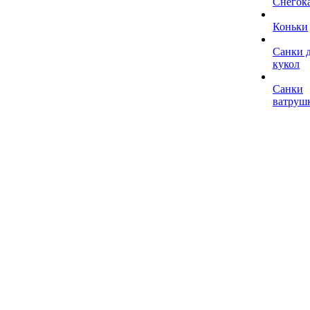
Снегок
Коньки
Санки 
кукол
Санки
ватруш