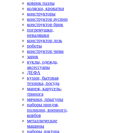
коврик пазлы
коляски, кроватки
конструкторы
конструктор аусини
конструктор брик
погремушки,
неваляшки
конструктор лозь
роботы
конструктор чима
зарик
куклы, одежда,
аксессуары
ДЕФА
кухни, бытовая
техника, посуда
манеж, карусель-
тринога
мячики, прыгуны
наборы ниндзя,
полиции, военного,
ковбоя
металлические
машины
наборы доктора