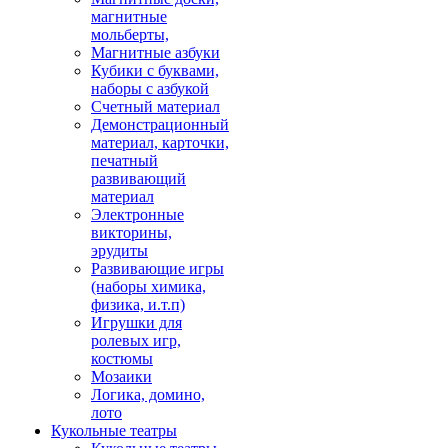
магнитные
мольберты,
Магнитные азбуки
Кубики с буквами,
наборы с азбукой
Счетный материал
Демонстрационный
материал, карточки,
печатный
развивающий
материал
Электронные
викторины,
эрудиты
Развивающие игры
(наборы химика,
физика, и.т.п)
Игрушки для
ролевых игр,
костюмы
Мозаики
Логика, домино,
лото
Кукольные театры