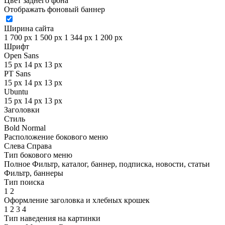
Цвет заднего фона
Отображать фоновый баннер
Ширина сайта
1 700 px
1 500 px
1 344 px
1 200 px
Шрифт
Open Sans
15 px
14 px
13 px
PT Sans
15 px
14 px
13 px
Ubuntu
15 px
14 px
13 px
Заголовки
Стиль
Bold
Normal
Расположение бокового меню
Слева
Справа
Тип бокового меню
Полное
Фильтр, каталог, баннер, подписка, новости, статьи
Фильтр, баннеры
Тип поиска
1
2
Оформление заголовка и хлебных крошек
1
2
3
4
Тип наведения на картинки