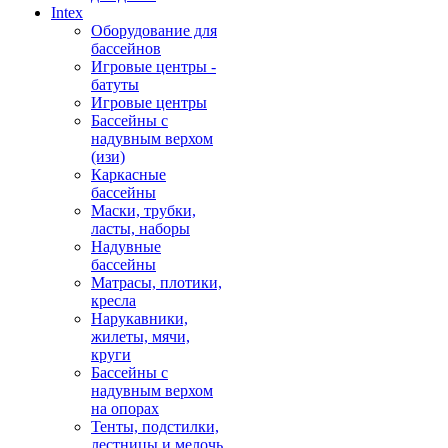
Intex
Оборудование для
бассейнов
Игровые центры -
батуты
Игровые центры
Бассейны с
надувным верхом
(изи)
Каркасные
бассейны
Маски, трубки,
ласты, наборы
Надувные
бассейны
Матрасы, плотики,
кресла
Нарукавники,
жилеты, мячи,
круги
Бассейны с
надувным верхом
на опорах
Тенты, подстилки,
лестницы и мелочь