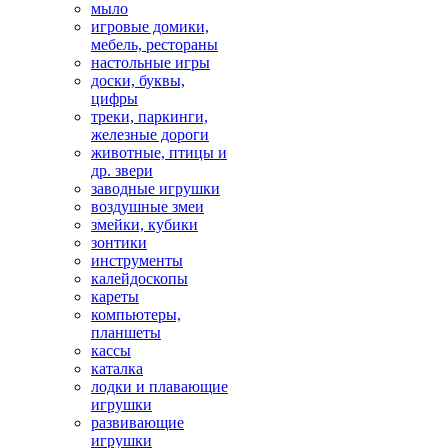
мыло
игровые домики,
мебель, рестораны
настольные игры
доски, буквы,
цифры
треки, паркинги,
железные дороги
животные, птицы и
др. звери
заводные игрушки
воздушные змеи
змейки, кубики
зонтики
инструменты
калейдоскопы
кареты
компьютеры,
планшеты
кассы
каталка
лодки и плавающие
игрушки
развивающие
игрушки