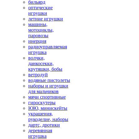
бильярд
оптические
игрушки
летние игрушки
машины,
мотоциклы,
паровозы
инерция
радиоуправляемая
игрушка
волчки,
данкосекки,
крутяшки, бобы
ветродуй
водяные пистолеты
наборы и игрушки
для мальчиков
мячи спортивные
гироскутеры
ЮЮ, минискейты
украшения,
рукоделие, наборы
дартс, дротики
деревянная
игрушка