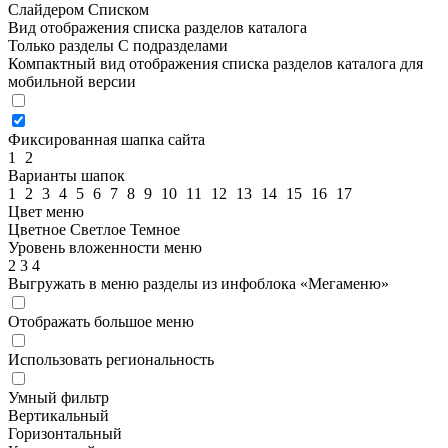
Слайдером
Списком
Вид отображения списка разделов каталога
Только разделы
С подразделами
Компактный вид отображения списка разделов каталога для
мобильной версии
Фиксированная шапка сайта
1
2
Варианты шапок
1
2
3
4
5
6
7
8
9
10
11
12
13
14
15
16
17
Цвет меню
Цветное
Светлое
Темное
Уровень вложенности меню
2
3
4
Выгружать в меню разделы из инфоблока «Мегаменю»
Отображать большое меню
Использовать региональность
Умный фильтр
Вертикальный
Горизонтальный