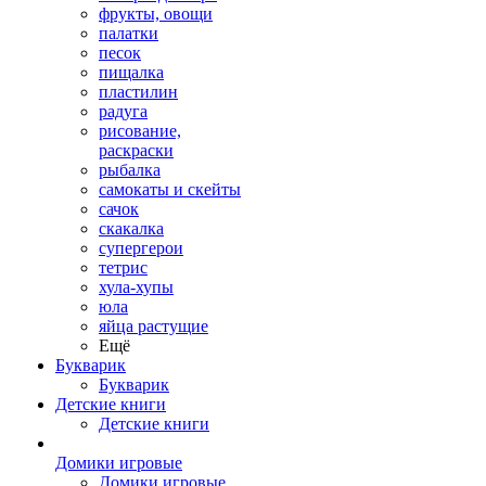
фрукты, овощи
палатки
песок
пищалка
пластилин
радуга
рисование,
раскраски
рыбалка
самокаты и скейты
сачок
скакалка
супергерои
тетрис
хула-хупы
юла
яйца растущие
Ещё
Букварик
Букварик
Детские книги
Детские книги
Домики игровые
Домики игровые