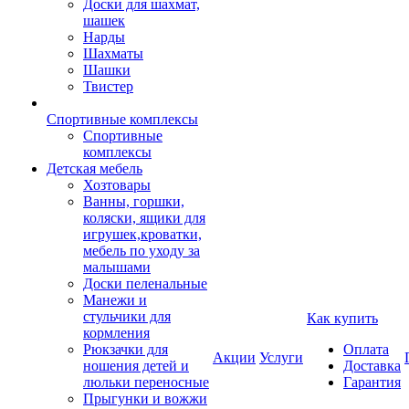
Доски для шахмат,
шашек
Нарды
Шахматы
Шашки
Твистер
Спортивные комплексы
Спортивные
комплексы
Детская мебель
Хозтовары
Ванны, горшки,
коляски, ящики для
игрушек,кроватки,
мебель по уходу за
малышами
Доски пеленальные
Манежи и
стульчики для
Как купить
кормления
Рюкзачки для
Оплата
Акции
Услуги
ношения детей и
Доставка
люльки переносные
Гарантия
Прыгунки и вожжи