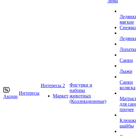
Зима
Ледянк
мягкие
Снежко
Ледянк
Лопатк
Санки
Лыжи
Санки
Фигурки и
Интересы 2
коляска
наборы
Интересы
Маркет
животных
Акции
Матрас
(Коллекционные)
для сан
прочее
Клюшк
шайбы