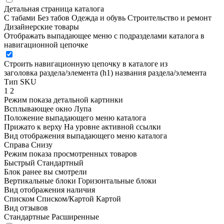
Детальная страница каталога
С табами
Без табов
Одежда и обувь
Строительство и ремонт
Дизайнерские товары
Отображать выпадающее меню с подразделами каталога в
навигационной цепочке
Строить навигационную цепочку в каталоге из
заголовка раздела/элемента (h1)
названия раздела/элемента
Тип SKU
1
2
Режим показа детальной картинки
Всплывающее окно
Лупа
Положение выпадающего меню каталога
Прижато к верху
На уровне активной ссылки
Вид отображения выпадающего меню каталога
Справа
Снизу
Режим показа просмотренных товаров
Быстрый
Стандартный
Блок ранее вы смотрели
Вертикальные блоки
Горизонтальные блоки
Вид отображения наличия
Списком
Списком/Картой
Картой
Вид отзывов
Стандартные
Расширенные