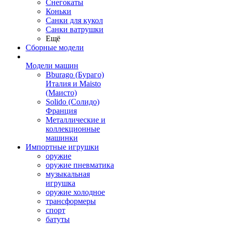
Снегокаты
Коньки
Санки для кукол
Санки ватрушки
Ещё
Сборные модели
Модели машин
Bburago (Бураго)
Италия и Maisto
(Маисто)
Solido (Солидо)
Франция
Металлические и
коллекционные
машинки
Импортные игрушки
оружие
оружие пневматика
музыкальная
игрушка
оружие холодное
трансформеры
спорт
батуты